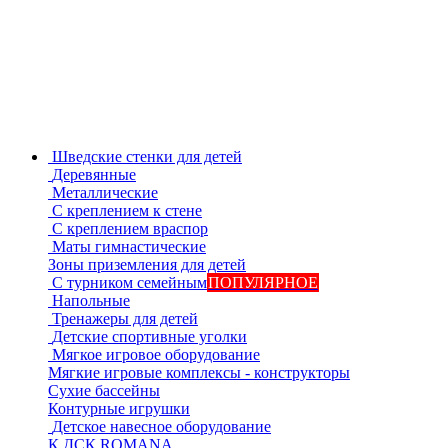
Шведские стенки для детей
Деревянные
Металлические
С креплением к стене
С креплением враспор
Маты гимнастические
Зоны приземления для детей
С турником семейным
ПОПУЛЯРНОЕ
Напольные
Тренажеры для детей
Детские спортивные уголки
Мягкое игровое оборудование
Мягкие игровые комплексы - конструкторы
Сухие бассейны
Контурные игрушки
Детское навесное оборудование
К ДСК ROMANA