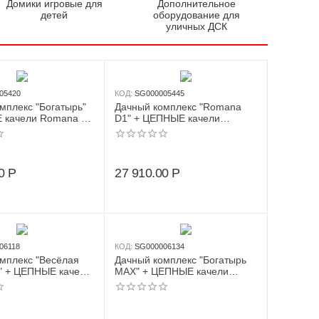
Домики игровые для
Дополнительное
детей
оборудование для
уличных ДСК
05420
КОД:
SG000005445
мплекс "Богатырь"
Дачный комплекс "Romana
 качели Romana R
D1" + ЦЕПНЫЕ качели
 (белый/желтый)
103.31.06 (белый/желтый)
0
Р
27 910.00
Р
06118
КОД:
SG000006134
мплекс "Весёлая
Дачный комплекс "Богатырь
" + ЦЕПНЫЕ качели
MAX" + ЦЕПНЫЕ качели
103.25.04 (серый/
Romana 103.07.07 (серый/
жёлтый)