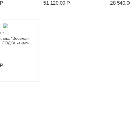
Р
51 120.00
Р
28 540.0
114
плекс "Весёлая
+ ЛОДКА качели
3.25.04 (серый/
Р