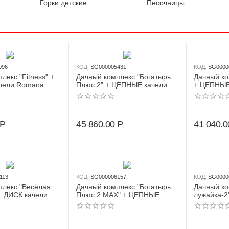
Горки детские
Песочницы
096
КОД:
SG000005431
КОД:
SG0000
лекс "Fitness" +
Дачный комплекс "Богатырь
Дачный ко
чели Romana
Плюс 2" + ЦЕПНЫЕ качели
+ ЦЕПНЫЕ
серый/жёлтый)
Romana R 103.12.05 (белый/
103.07.04
желтый)
Р
45 860.00
Р
41 040.0
113
КОД:
SG000006157
КОД:
SG0000
плекс "Весёлая
Дачный комплекс "Богатырь
Дачный ко
+ ДИСК качели
Плюс 2 MAX" + ЦЕПНЫЕ
лужайка-2
3.25.04 (серый/
качели Romana 103.12.07
Romana R 
(серый/жёлтый)
жёлтый)