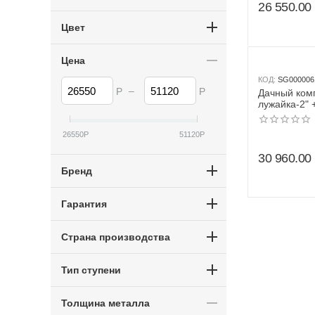
26 550.00
Цвет
Цена
КОД:
SG000006
–
Р
Р
Дачный ком
лужайка-2" 
Romana R.10
жёлтый)
26550
Р
51120
Р
30 960.00
Бренд
Гарантия
Страна производства
Тип ступени
Толщина металла