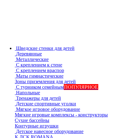
Шведские стенки для детей
Деревянные
Металлические
С креплением к стене
С креплением враспор
Маты гимнастические
Зоны приземления для детей
С турником семейным
ПОПУЛЯРНОЕ
Напольные
Тренажеры для детей
Детские спортивные уголки
Мягкое игровое оборудование
Мягкие игровые комплексы - конструкторы
Сухие бассейны
Контурные игрушки
Детское навесное оборудование
К ДСК ROMANA