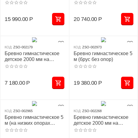
металл)
металл)
15 990.00
Р
20 740.00
Р
КОД:
ZSO-002179
КОД:
ZSO-002973
Бревно гимнастическое
Бревно гимнастическое 5
детское 2000 мм на
м (брус без опор)
опорах (ковролин)
7 180.00
Р
19 380.00
Р
КОД:
ZSO-002965
КОД:
ZSO-002268
Бревно гимнастическое 5
Бревно гимнастическое
м (на низких опорах
детское 2000 мм на
металл)
опорах (мягкое)