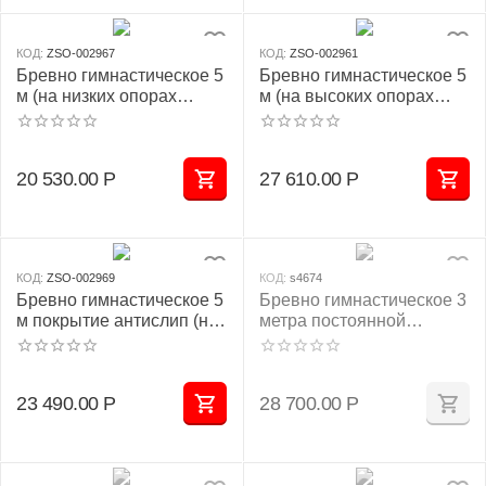
КОД:
ZSO-002967
КОД:
ZSO-002961
Бревно гимнастическое 5
Бревно гимнастическое 5
м (на низких опорах
м (на высоких опорах
дерево)
металл)
20 530.00
Р
27 610.00
Р
КОД:
ZSO-002969
КОД:
s4674
Бревно гимнастическое 5
Бревно гимнастическое 3
м покрытие антислип (на
метра постоянной
низких опорах дерево)
высоты 700 мм
23 490.00
Р
28 700.00
Р