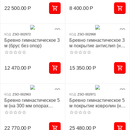
22 500.00
Р
8 400.00
Р
КОД:
ZSO-002972
КОД:
ZSO-002968
Бревно гимнастическое 3
Бревно гимнастическое 3
м (брус без опор)
м покрытие антислип (на
низких опорах дерево)
12 470.00
Р
15 350.00
Р
КОД:
ZSO-002963
КОД:
ZSO-002971
Бревно гимнастическое 5
Бревно гимнастическое 5
м (на 300 мм опорах
м покрытие ковролин (на
металл)
низких опорах дерево)
22 770.00
Р
25 480.00
Р