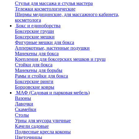
Стулья для массажа и стулья мастера
Тележки косметологические
Ширмы медицинские, для массажного кабинета,
косметолога
Бокс и единоборства
Боксерские груши
Боксерские мешки
Фигурные мешки для бокса
Апперкотные, настенные подушки
Манекены для бокса
Крепления для боксерских мешков и груш
Стойки для бокса
Манекены для борьбы
Рамы и стойки для бокса
Боксерские ринги
Борцовские ковры
МАФ (Садовая и парковая мебель)
Вазоны
Лавочки
Скамейки
Столы
Урны для мусора уличные
Качели садовые
Подвесные кресла коконы
Цветочницы