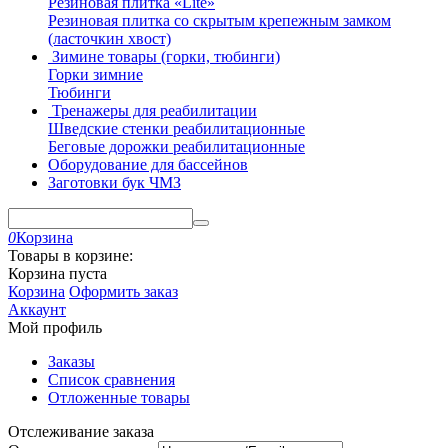
Резиновая плитка «Lite»
Резиновая плитка со скрытым крепежным замком
(ласточкин хвост)
Зимине товары (горки, тюбинги)
Горки зимние
Тюбинги
Тренажеры для реабилитации
Шведские стенки реабилитационные
Беговые дорожки реабилитационные
Оборудование для бассейнов
Заготовки бук ЧМЗ
0
Корзина
Товары в корзине:
Корзина пуста
Корзина
Оформить заказ
Аккаунт
Мой профиль
Заказы
Список сравнения
Отложенные товары
Отслеживание заказа