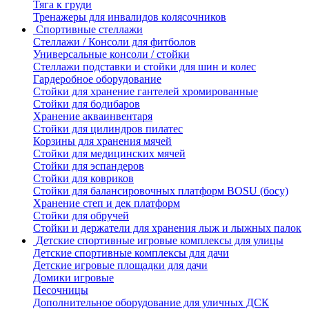
Тяга к груди
Тренажеры для инвалидов колясочников
Спортивные стеллажи
Стеллажи / Консоли для фитболов
Универсальные консоли / стойки
Стеллажи подставки и стойки для шин и колес
Гардеробное оборудование
Стойки для хранение гантелей хромированные
Стойки для бодибаров
Хранение акваинвентаря
Стойки для цилиндров пилатес
Корзины для хранения мячей
Стойки для медицинских мячей
Стойки для эспандеров
Стойки для ковриков
Стойки для балансировочных платформ BOSU (босу)
Хранение степ и дек платформ
Стойки для обручей
Стойки и держатели для хранения лыж и лыжных палок
Детские спортивные игровые комплексы для улицы
Детские спортивные комплексы для дачи
Детские игровые площадки для дачи
Домики игровые
Песочницы
Дополнительное оборудование для уличных ДСК