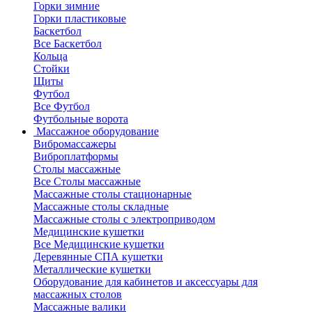
Горки зимние
Горки пластиковые
Баскетбол
Все Баскетбол
Кольца
Стойки
Щиты
Футбол
Все Футбол
Футбольные ворота
Массажное оборудование
Вибромассажеры
Виброплатформы
Столы массажные
Все Столы массажные
Массажные столы стационарные
Массажные столы складные
Массажные столы с электроприводом
Медицинские кушетки
Все Медицинские кушетки
Деревянные СПА кушетки
Металлические кушетки
Оборудование для кабинетов и аксессуары для
массажных столов
Массажные валики