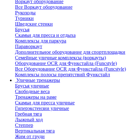
Воркаут оборудование
Все Воркаут оборудование
Рукоходы
Турники
Шведские стенки
Брусья
Скамьи для пресса и отдыха
Комплексы для паркура
Параворкаут
Дополнительное оборудование для спортплощадки
Семейные уличные комплексы (воркауты)
Оборудование OCR для Функстайла (Funcstyle)
Все Оборудование OCR для Функстайла (Funcstyle)
Комплексы полосы препятствий Функстайл
Уличные тренажеры
Брусья уличные
Свободные веса
Тренажеры на раме
Скамьи для пресса уличные
Гиперэкстензии уличные
Гребная тяга
Лыжный ход
Степпер
Вертикальная тяга
Жим от груди