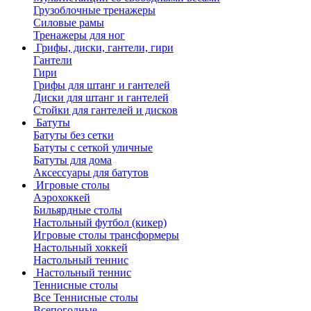
Грузоблочные тренажеры
Силовые рамы
Тренажеры для ног
Грифы, диски, гантели, гири
Гантели
Гири
Грифы для штанг и гантелей
Диски для штанг и гантелей
Стойки для гантелей и дисков
Батуты
Батуты без сетки
Батуты с сеткой уличные
Батуты для дома
Аксессуары для батутов
Игровые столы
Аэрохоккей
Бильярдные столы
Настольный футбол (кикер)
Игровые столы трансформеры
Настольный хоккей
Настольный теннис
Настольный теннис
Теннисные столы
Все Теннисные столы
Всепогодные