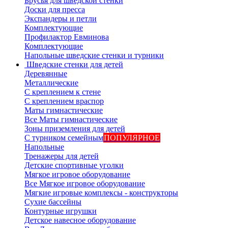
Брусья для шведской стенки
Доски для пресса
Экспандеры и петли
Комплектующие
Профилактор Евминова
Комплектующие
Напольные шведские стенки и турники
Шведские стенки для детей
Деревянные
Металлические
С креплением к стене
С креплением враспор
Маты гимнастические
Все Маты гимнастические
Зоны приземления для детей
С турником семейным
ПОПУЛЯРНОЕ
Напольные
Тренажеры для детей
Детские спортивные уголки
Мягкое игровое оборудование
Все Мягкое игровое оборудование
Мягкие игровые комплексы - конструкторы
Сухие бассейны
Контурные игрушки
Детское навесное оборудование