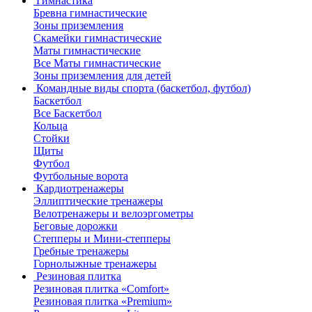
Гимнастика
Бревна гимнастические
Зоны приземления
Скамейки гимнастические
Маты гимнастические
Все Маты гимнастические
Зоны приземления для детей
Командные виды спорта (баскетбол, футбол)
Баскетбол
Все Баскетбол
Кольца
Стойки
Щиты
Футбол
Футбольные ворота
Кардиотренажеры
Эллиптические тренажеры
Велотренажеры и велоэргометры
Беговые дорожки
Степперы и Мини-степперы
Гребные тренажеры
Горнолыжные тренажеры
Резиновая плитка
Резиновая плитка «Comfort»
Резиновая плитка «Premium»