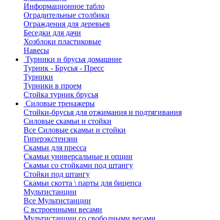
Информационное табло
Оградительные столбики
Ограждения для деревьев
Беседки для дачи
Хозблоки пластиковые
Навесы
Турники и брусья домашние
Турник - Брусья - Пресс
Турники
Турники в проем
Стойка турник брусья
Силовые тренажеры
Стойки-брусья для отжимания и подтягивания
Силовые скамьи и стойки
Все Силовые скамьи и стойки
Гиперэкстензии
Скамьи для пресса
Скамьи универсальные и опции
Скамьи со стойками под штангу
Стойки под штангу
Скамьи скотта \ парты для бицепса
Мультистанции
Все Мультистанции
С встроенными весами
Мультистанции со свободными весами