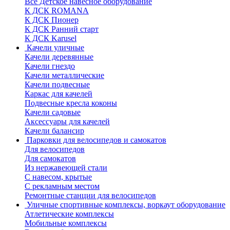
Все Детское навесное оборудование
К ДСК ROMANA
К ДСК Пионер
К ДСК Ранний старт
К ДСК Karusel
Качели уличные
Качели деревянные
Качели гнездо
Качели металлические
Качели подвесные
Каркас для качелей
Подвесные кресла коконы
Качели садовые
Аксессуары для качелей
Качели балансир
Парковки для велосипедов и самокатов
Для велосипедов
Для самокатов
Из нержавеющей стали
С навесом, крытые
С рекламным местом
Ремонтные станции для велосипедов
Уличные спортивные комплексы, воркаут оборудование
Атлетические комплексы
Мобильные комплексы