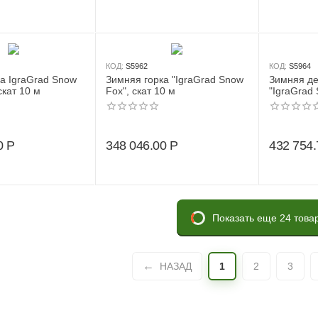
КОД:
S5962
КОД:
S5964
а IgraGrad Snow
Зимняя горка "IgraGrad Snow
Зимняя де
скат 10 м
Fox", скат 10 м
"IgraGrad 
двумя ска
0
Р
348 046.00
Р
432 754.
Показать еще 24 това
НАЗАД
1
2
3