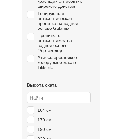
красящий антисептик
широкого действия
Тонирующая
антисептическая
пропитка на водной
основе Galamix
Пропитка с
антисептиком на
водной основе
Фортеколор
Атмосферостойкое
колеруемое масло
Tikkurila
ЛК покрытие с
разрешающим
сертификатом для
Высота ската
покрытия детских
игровых площадок
164 см
170 см
190 см