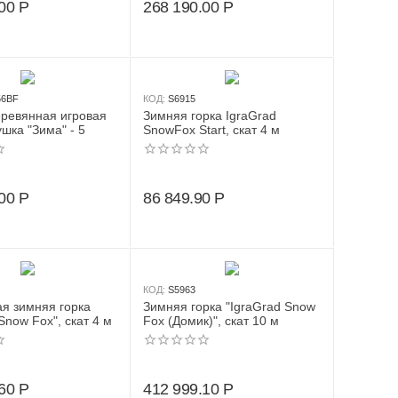
00
Р
268 190.00
Р
56BF
КОД:
S6915
ревянная игровая
Зимняя горка IgraGrad
шка "Зима" - 5
SnowFox Start, скат 4 м
00
Р
86 849.90
Р
КОД:
S5963
я зимняя горка
Зимняя горка "IgraGrad Snow
Snow Fox", скат 4 м
Fox (Домик)", скат 10 м
60
Р
412 999.10
Р