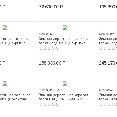
0
Р
72 690.00
Р
195 890.
КОД:
s4494
КОД:
s4497
евянная заливная
Зимняя деревянная заливная
Зимняя де
ка 1 (Покрытие:
горка Ледянка 1 (Покрытие:
горка Лед
тка цвет каштан)
масло)
масло)
0
Р
158 930.00
Р
245 170.
КОД:
s5346_EADC
КОД:
s4525
евянная заливная
Зимняя деревянная игровая
Зимняя де
ок 1 (Покрытие:
горка Савушка "Зима" - 2
горка Тер
масло)