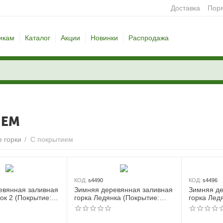
Доставка
Поря
икам
Каталог
Акции
Новинки
Распродажа
ИЕМ
 горки
/
С покрытием
КОД:
s4490
КОД:
s4496
евянная заливная
Зимняя деревянная заливная
Зимняя де
ок 2 (Покрытие:
горка Ледянка (Покрытие:
горка Лед
грунт пропитка цвет каштан)
грунт про