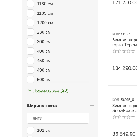
171 250.0
1180 см
1185 см
1200 см
230 см
КОД:
s4527
Зимняя дер
300 см
горка Терем
грунт пропи
400 см
450 см
134 290.0
490 см
500 см
590 см
Показать все (20)
600 см
КОД:
S6915_0
Ширина ската
Зимняя горк
610 см
SnowFox Sta
скат 4 м
621 см
760 см
102 см
86 849.90
800 см