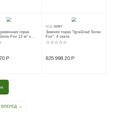
КОД:
S5967
ревянная горка
Зимняя горка "IgraGrad Snow
Snow Fox 12 м" с
Fox", 4 ската
тами
70
Р
825 998.20
Р
ра
ВПЕРЕД