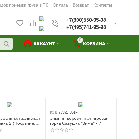
док приемки груза в ТК
Оплата
Возврат
Контакты
+7(800)550-95-98
+7(495)741-95-98
0
АККАУНТ
КОРЗИНА
КОД:
s5351_351F
ревянная заливная
Зимняя деревянная игровая
янка 2 (Покрытие:
горка Савушка "Зима" - 7
питка цвет каштан)