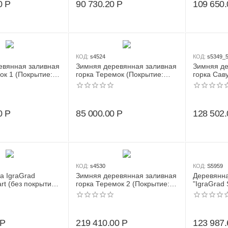
0
Р
90 730.20
Р
109 650.
КОД:
s4524
КОД:
s5349_
евянная заливная
Зимняя деревянная заливная
Зимняя де
ок 1 (Покрытие:
горка Теремок (Покрытие:
горка Саву
тка цвет каштан)
грунт пропитка цвет каштан)
0
Р
85 000.00
Р
128 502.
КОД:
s4530
КОД:
S5959
а IgraGrad
Зимняя деревянная заливная
Деревянна
rt (без покрытия),
горка Теремок 2 (Покрытие:
"IgraGrad 
грунт пропитка цвет каштан)
Р
219 410.00
Р
123 987.