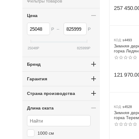
Фильтры товаров
257 450.0
Цена
–
Р
Р
КОД:
s4493
Зимняя дер
25048
Р
825999
Р
горка Ледян
грунт пропи
Бренд
121 970.0
Гарантия
Страна производства
КОД:
s4528
Длина ската
Зимняя дер
горка Терем
масло)
1000 см