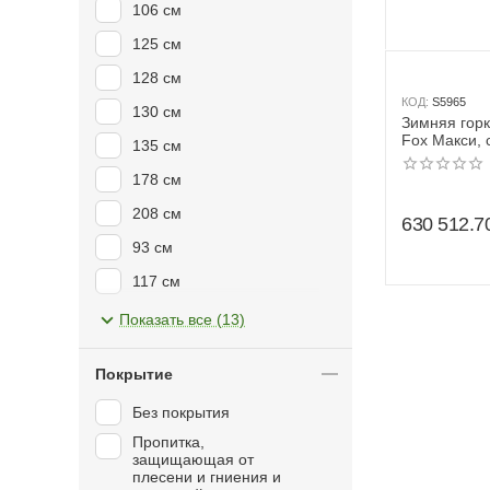
106 см
900 см
125 см
277,3 см
128 см
423,5 см
КОД:
S5965
130 см
Зимняя горк
569,6 см
Fox Макси, 
135 см
178 см
208 см
630 512.7
93 см
117 см
120 см
Показать все (13)
122 см
Покрытие
153 см
Без покрытия
Пропитка,
защищающая от
плесени и гниения и