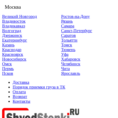
Москва
Великий Новгород
Ростов-на-Дону
Владивосток
Рязань
Владикавказ
Самара
Волгоград
Санкт-Петербург
Дзержинск
Саратов
Екатеринбург
Тольятти
Казань
Томск
Краснодар
Тюмень
Красноярск
Уфа
Новосибирск
Хабаровск
Омск
Челябинск
Пермь
Чита
Псков
Ярославль
Доставка
Порядок приемки груза в ТК
Оплата
Возврат
Контакты