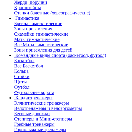
Жерди, поручни
Кронштейны
Станки балетные (хореографические)
Гимнастика
Бревна гимнастические
Зоны приземления
Скамейки гимнастические
Маты гимнастические
Все Маты гимнастические
Зоны приземления для детей
Командные виды спорта (баскетбол, футбол)
Баскетбол
Все Баскетбол
Кольца
Стойки
Щиты
Футбол
Футбольные ворота
Кардиотренажеры
Эллиптические тренажеры
Велотренажеры и велоэргометры
Беговые дорожки
Степперы и Мини-степперы
Гребные тренажеры
Горнолыжные тренажеры