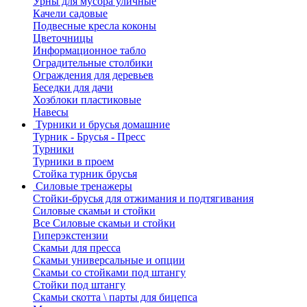
Урны для мусора уличные
Качели садовые
Подвесные кресла коконы
Цветочницы
Информационное табло
Оградительные столбики
Ограждения для деревьев
Беседки для дачи
Хозблоки пластиковые
Навесы
Турники и брусья домашние
Турник - Брусья - Пресс
Турники
Турники в проем
Стойка турник брусья
Силовые тренажеры
Стойки-брусья для отжимания и подтягивания
Силовые скамьи и стойки
Все Силовые скамьи и стойки
Гиперэкстензии
Скамьи для пресса
Скамьи универсальные и опции
Скамьи со стойками под штангу
Стойки под штангу
Скамьи скотта \ парты для бицепса