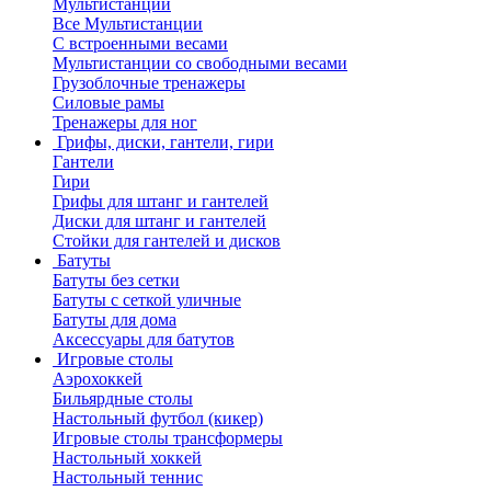
Мультистанции
Все Мультистанции
С встроенными весами
Мультистанции со свободными весами
Грузоблочные тренажеры
Силовые рамы
Тренажеры для ног
Грифы, диски, гантели, гири
Гантели
Гири
Грифы для штанг и гантелей
Диски для штанг и гантелей
Стойки для гантелей и дисков
Батуты
Батуты без сетки
Батуты с сеткой уличные
Батуты для дома
Аксессуары для батутов
Игровые столы
Аэрохоккей
Бильярдные столы
Настольный футбол (кикер)
Игровые столы трансформеры
Настольный хоккей
Настольный теннис