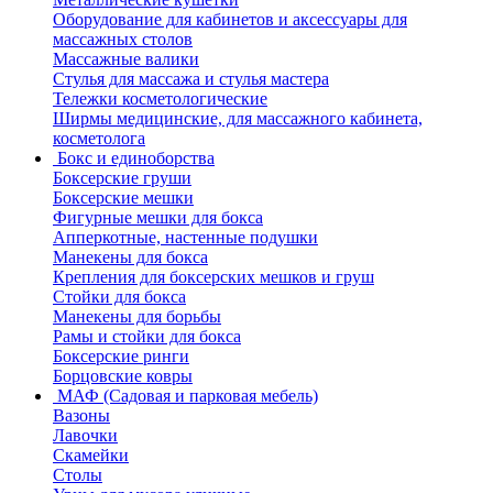
Оборудование для кабинетов и аксессуары для
массажных столов
Массажные валики
Стулья для массажа и стулья мастера
Тележки косметологические
Ширмы медицинские, для массажного кабинета,
косметолога
Бокс и единоборства
Боксерские груши
Боксерские мешки
Фигурные мешки для бокса
Апперкотные, настенные подушки
Манекены для бокса
Крепления для боксерских мешков и груш
Стойки для бокса
Манекены для борьбы
Рамы и стойки для бокса
Боксерские ринги
Борцовские ковры
МАФ (Садовая и парковая мебель)
Вазоны
Лавочки
Скамейки
Столы