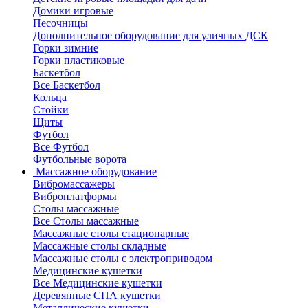
Домики игровые
Песочницы
Дополнительное оборудование для уличных ДСК
Горки зимние
Горки пластиковые
Баскетбол
Все Баскетбол
Кольца
Стойки
Щиты
Футбол
Все Футбол
Футбольные ворота
Массажное оборудование
Вибромассажеры
Виброплатформы
Столы массажные
Все Столы массажные
Массажные столы стационарные
Массажные столы складные
Массажные столы с электроприводом
Медицинские кушетки
Все Медицинские кушетки
Деревянные СПА кушетки
Металлические кушетки