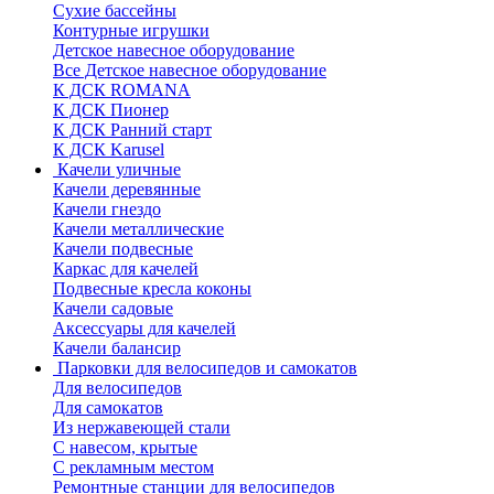
Сухие бассейны
Контурные игрушки
Детское навесное оборудование
Все Детское навесное оборудование
К ДСК ROMANA
К ДСК Пионер
К ДСК Ранний старт
К ДСК Karusel
Качели уличные
Качели деревянные
Качели гнездо
Качели металлические
Качели подвесные
Каркас для качелей
Подвесные кресла коконы
Качели садовые
Аксессуары для качелей
Качели балансир
Парковки для велосипедов и самокатов
Для велосипедов
Для самокатов
Из нержавеющей стали
С навесом, крытые
С рекламным местом
Ремонтные станции для велосипедов