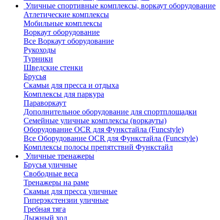
Уличные спортивные комплексы, воркаут оборудование
Атлетические комплексы
Мобильные комплексы
Воркаут оборудование
Все Воркаут оборудование
Рукоходы
Турники
Шведские стенки
Брусья
Скамьи для пресса и отдыха
Комплексы для паркура
Параворкаут
Дополнительное оборудование для спортплощадки
Семейные уличные комплексы (воркауты)
Оборудование OCR для Функстайла (Funcstyle)
Все Оборудование OCR для Функстайла (Funcstyle)
Комплексы полосы препятствий Функстайл
Уличные тренажеры
Брусья уличные
Свободные веса
Тренажеры на раме
Скамьи для пресса уличные
Гиперэкстензии уличные
Гребная тяга
Лыжный ход