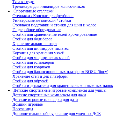
Тяга к груди
Тренажеры для инвалидов колясочников
Спортивные стеллажи
Стеллажи / Консоли для фитболов
Универсальные консоли / стойки
Стеллажи подставки и стойки для шин и колес
Гардеробное оборудование
Стойки для хранение гантелей хромированные
Стойки для бодибаров
Хранение акваинвентаря
Стойки для цилиндров пилатес
Корзины для хранения мячей
Стойки для медицинских мячей
Стойки для эспандеров
Стойки для ковриков
Стойки для балансировочных платформ BOSU (босу)
Хранение степ и дек платформ
Стойки для обручей
Стойки и держатели для хранения лыж и лыжных палок
Детские спортивные игровые комплексы для улицы
Детские спортивные комплексы для дачи
Детские игровые площадки для дачи
Домики игровые
Песочницы
Дополнительное оборудование для уличных ДСК