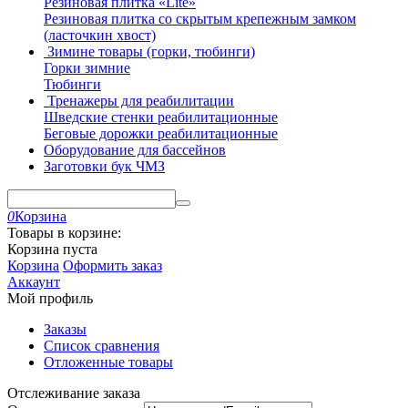
Резиновая плитка «Lite»
Резиновая плитка со скрытым крепежным замком
(ласточкин хвост)
Зимине товары (горки, тюбинги)
Горки зимние
Тюбинги
Тренажеры для реабилитации
Шведские стенки реабилитационные
Беговые дорожки реабилитационные
Оборудование для бассейнов
Заготовки бук ЧМЗ
0
Корзина
Товары в корзине:
Корзина пуста
Корзина
Оформить заказ
Аккаунт
Мой профиль
Заказы
Список сравнения
Отложенные товары
Отслеживание заказа