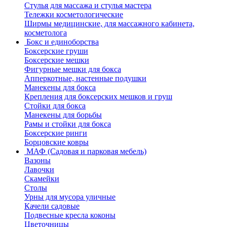
Стулья для массажа и стулья мастера
Тележки косметологические
Ширмы медицинские, для массажного кабинета,
косметолога
Бокс и единоборства
Боксерские груши
Боксерские мешки
Фигурные мешки для бокса
Апперкотные, настенные подушки
Манекены для бокса
Крепления для боксерских мешков и груш
Стойки для бокса
Манекены для борьбы
Рамы и стойки для бокса
Боксерские ринги
Борцовские ковры
МАФ (Садовая и парковая мебель)
Вазоны
Лавочки
Скамейки
Столы
Урны для мусора уличные
Качели садовые
Подвесные кресла коконы
Цветочницы