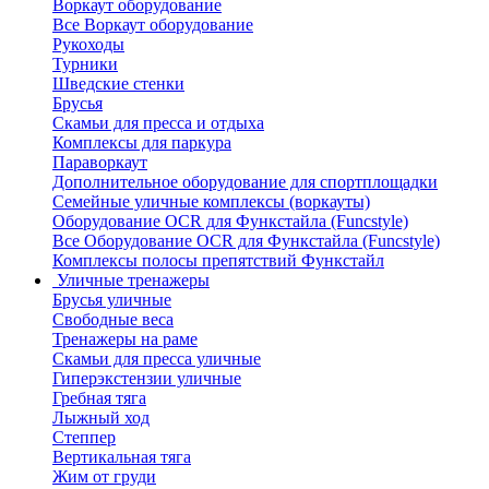
Воркаут оборудование
Все Воркаут оборудование
Рукоходы
Турники
Шведские стенки
Брусья
Скамьи для пресса и отдыха
Комплексы для паркура
Параворкаут
Дополнительное оборудование для спортплощадки
Семейные уличные комплексы (воркауты)
Оборудование OCR для Функстайла (Funcstyle)
Все Оборудование OCR для Функстайла (Funcstyle)
Комплексы полосы препятствий Функстайл
Уличные тренажеры
Брусья уличные
Свободные веса
Тренажеры на раме
Скамьи для пресса уличные
Гиперэкстензии уличные
Гребная тяга
Лыжный ход
Степпер
Вертикальная тяга
Жим от груди