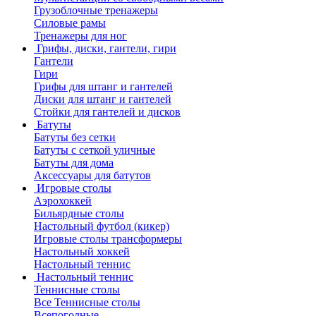
Грузоблочные тренажеры
Силовые рамы
Тренажеры для ног
Грифы, диски, гантели, гири
Гантели
Гири
Грифы для штанг и гантелей
Диски для штанг и гантелей
Стойки для гантелей и дисков
Батуты
Батуты без сетки
Батуты с сеткой уличные
Батуты для дома
Аксессуары для батутов
Игровые столы
Аэрохоккей
Бильярдные столы
Настольный футбол (кикер)
Игровые столы трансформеры
Настольный хоккей
Настольный теннис
Настольный теннис
Теннисные столы
Все Теннисные столы
Всепогодные