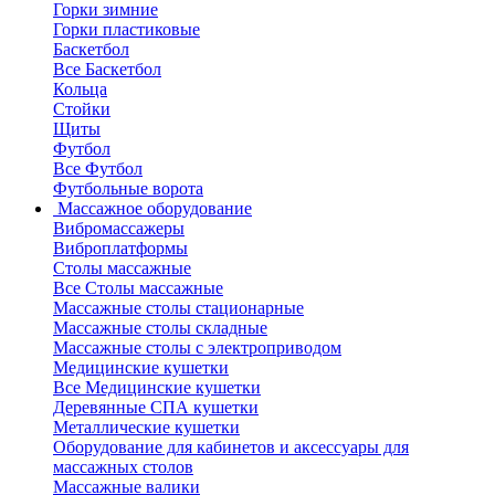
Горки зимние
Горки пластиковые
Баскетбол
Все Баскетбол
Кольца
Стойки
Щиты
Футбол
Все Футбол
Футбольные ворота
Массажное оборудование
Вибромассажеры
Виброплатформы
Столы массажные
Все Столы массажные
Массажные столы стационарные
Массажные столы складные
Массажные столы с электроприводом
Медицинские кушетки
Все Медицинские кушетки
Деревянные СПА кушетки
Металлические кушетки
Оборудование для кабинетов и аксессуары для
массажных столов
Массажные валики