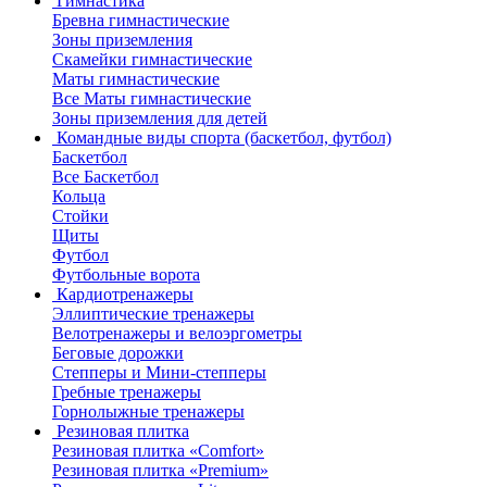
Гимнастика
Бревна гимнастические
Зоны приземления
Скамейки гимнастические
Маты гимнастические
Все Маты гимнастические
Зоны приземления для детей
Командные виды спорта (баскетбол, футбол)
Баскетбол
Все Баскетбол
Кольца
Стойки
Щиты
Футбол
Футбольные ворота
Кардиотренажеры
Эллиптические тренажеры
Велотренажеры и велоэргометры
Беговые дорожки
Степперы и Мини-степперы
Гребные тренажеры
Горнолыжные тренажеры
Резиновая плитка
Резиновая плитка «Comfort»
Резиновая плитка «Premium»