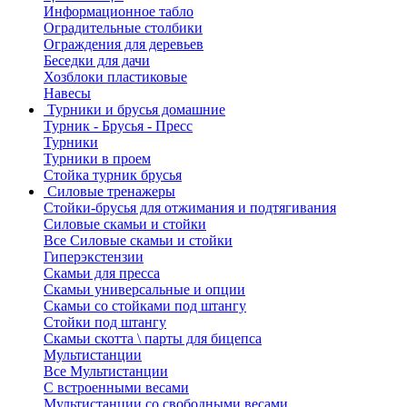
Информационное табло
Оградительные столбики
Ограждения для деревьев
Беседки для дачи
Хозблоки пластиковые
Навесы
Турники и брусья домашние
Турник - Брусья - Пресс
Турники
Турники в проем
Стойка турник брусья
Силовые тренажеры
Стойки-брусья для отжимания и подтягивания
Силовые скамьи и стойки
Все Силовые скамьи и стойки
Гиперэкстензии
Скамьи для пресса
Скамьи универсальные и опции
Скамьи со стойками под штангу
Стойки под штангу
Скамьи скотта \ парты для бицепса
Мультистанции
Все Мультистанции
С встроенными весами
Мультистанции со свободными весами