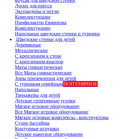
Брусья для шведской стенки
Доски для пресса
Экспандеры и петли
Комплектующие
Профилактор Евминова
Комплектующие
Напольные шведские стенки и турники
Шведские стенки для детей
Деревянные
Металлические
С креплением к стене
С креплением враспор
Маты гимнастические
Все Маты гимнастические
Зоны приземления для детей
С турником семейным
ПОПУЛЯРНОЕ
Напольные
Тренажеры для детей
Детские спортивные уголки
Мягкое игровое оборудование
Все Мягкое игровое оборудование
Мягкие игровые комплексы - конструкторы
Сухие бассейны
Контурные игрушки
Детское навесное оборудование