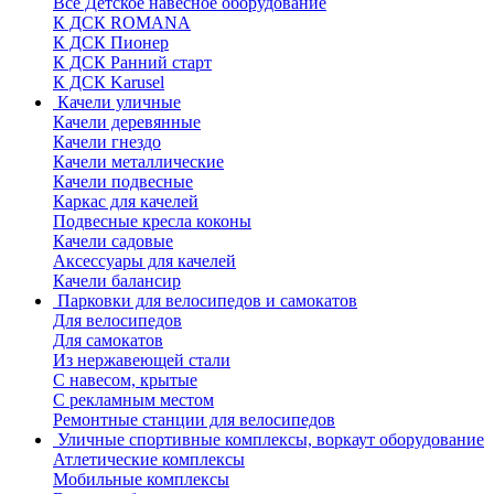
Все Детское навесное оборудование
К ДСК ROMANA
К ДСК Пионер
К ДСК Ранний старт
К ДСК Karusel
Качели уличные
Качели деревянные
Качели гнездо
Качели металлические
Качели подвесные
Каркас для качелей
Подвесные кресла коконы
Качели садовые
Аксессуары для качелей
Качели балансир
Парковки для велосипедов и самокатов
Для велосипедов
Для самокатов
Из нержавеющей стали
С навесом, крытые
С рекламным местом
Ремонтные станции для велосипедов
Уличные спортивные комплексы, воркаут оборудование
Атлетические комплексы
Мобильные комплексы