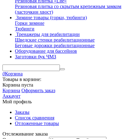
Резиновая плитка «Lite»
Резиновая плитка со скрытым крепежным замком
(ласточкин хвост)
Зимине товары (горки, тюбинги)
Горки зимние
Тюбинги
Тренажеры для реабилитации
Шведские стенки реабилитационные
Беговые дорожки реабилитационные
Оборудование для бассейнов
Заготовки бук ЧМЗ
0
Корзина
Товары в корзине:
Корзина пуста
Корзина
Оформить заказ
Аккаунт
Мой профиль
Заказы
Список сравнения
Отложенные товары
Отслеживание заказа