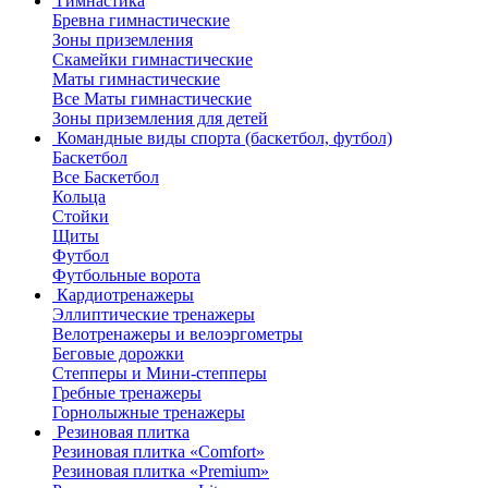
Гимнастика
Бревна гимнастические
Зоны приземления
Скамейки гимнастические
Маты гимнастические
Все Маты гимнастические
Зоны приземления для детей
Командные виды спорта (баскетбол, футбол)
Баскетбол
Все Баскетбол
Кольца
Стойки
Щиты
Футбол
Футбольные ворота
Кардиотренажеры
Эллиптические тренажеры
Велотренажеры и велоэргометры
Беговые дорожки
Степперы и Мини-степперы
Гребные тренажеры
Горнолыжные тренажеры
Резиновая плитка
Резиновая плитка «Comfort»
Резиновая плитка «Premium»