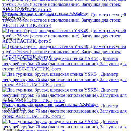
КОД:
YSK49_76
Турник, брусья, шведская стенка YSK49
70 973.00
Р
В корзину
КОД:
YSK54_76
Два турника, брусья, шведская стенка YSK54
81 919.00
Р
В корзину