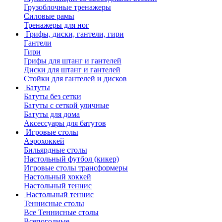
Грузоблочные тренажеры
Силовые рамы
Тренажеры для ног
Грифы, диски, гантели, гири
Гантели
Гири
Грифы для штанг и гантелей
Диски для штанг и гантелей
Стойки для гантелей и дисков
Батуты
Батуты без сетки
Батуты с сеткой уличные
Батуты для дома
Аксессуары для батутов
Игровые столы
Аэрохоккей
Бильярдные столы
Настольный футбол (кикер)
Игровые столы трансформеры
Настольный хоккей
Настольный теннис
Настольный теннис
Теннисные столы
Все Теннисные столы
Всепогодные