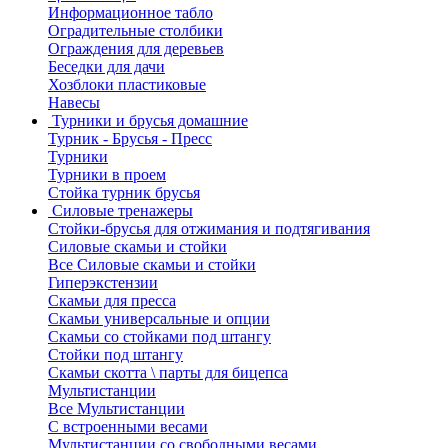
Информационное табло
Оградительные столбики
Ограждения для деревьев
Беседки для дачи
Хозблоки пластиковые
Навесы
Турники и брусья домашние
Турник - Брусья - Пресс
Турники
Турники в проем
Стойка турник брусья
Силовые тренажеры
Стойки-брусья для отжимания и подтягивания
Силовые скамьи и стойки
Все Силовые скамьи и стойки
Гиперэкстензии
Скамьи для пресса
Скамьи универсальные и опции
Скамьи со стойками под штангу
Стойки под штангу
Скамьи скотта \ парты для бицепса
Мультистанции
Все Мультистанции
С встроенными весами
Мультистанции со свободными весами