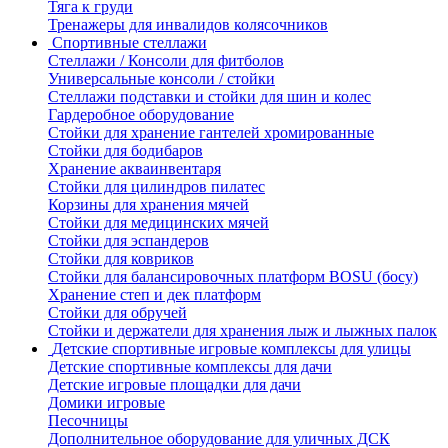
Тяга к груди
Тренажеры для инвалидов колясочников
Спортивные стеллажи
Стеллажи / Консоли для фитболов
Универсальные консоли / стойки
Стеллажи подставки и стойки для шин и колес
Гардеробное оборудование
Стойки для хранение гантелей хромированные
Стойки для бодибаров
Хранение акваинвентаря
Стойки для цилиндров пилатес
Корзины для хранения мячей
Стойки для медицинских мячей
Стойки для эспандеров
Стойки для ковриков
Стойки для балансировочных платформ BOSU (босу)
Хранение степ и дек платформ
Стойки для обручей
Стойки и держатели для хранения лыж и лыжных палок
Детские спортивные игровые комплексы для улицы
Детские спортивные комплексы для дачи
Детские игровые площадки для дачи
Домики игровые
Песочницы
Дополнительное оборудование для уличных ДСК