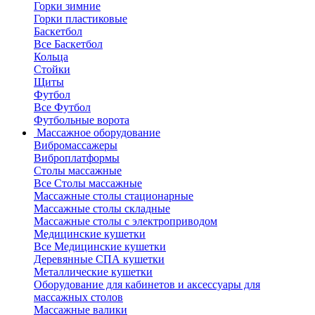
Горки зимние
Горки пластиковые
Баскетбол
Все Баскетбол
Кольца
Стойки
Щиты
Футбол
Все Футбол
Футбольные ворота
Массажное оборудование
Вибромассажеры
Виброплатформы
Столы массажные
Все Столы массажные
Массажные столы стационарные
Массажные столы складные
Массажные столы с электроприводом
Медицинские кушетки
Все Медицинские кушетки
Деревянные СПА кушетки
Металлические кушетки
Оборудование для кабинетов и аксессуары для
массажных столов
Массажные валики