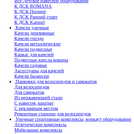
Все Детское навесное оборудование
К ДСК ROMANA
К ДСК Пионер
К ДСК Ранний старт
К ДСК Karusel
Качели уличные
Качели деревянные
Качели гнездо
Качели металлические
Качели подвесные
Каркас для качелей
Подвесные кресла коконы
Качели садовые
Аксессуары для качелей
Качели балансир
Парковки для велосипедов и самокатов
Для велосипедов
Для самокатов
Из нержавеющей стали
С навесом, крытые
С рекламным местом
Ремонтные станции для велосипедов
Уличные спортивные комплексы, воркаут оборудование
Атлетические комплексы
Мобильные комплексы