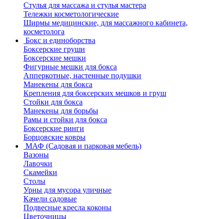
Стулья для массажа и стулья мастера
Тележки косметологические
Ширмы медицинские, для массажного кабинета,
косметолога
Бокс и единоборства
Боксерские груши
Боксерские мешки
Фигурные мешки для бокса
Апперкотные, настенные подушки
Манекены для бокса
Крепления для боксерских мешков и груш
Стойки для бокса
Манекены для борьбы
Рамы и стойки для бокса
Боксерские ринги
Борцовские ковры
МАФ (Садовая и парковая мебель)
Вазоны
Лавочки
Скамейки
Столы
Урны для мусора уличные
Качели садовые
Подвесные кресла коконы
Цветочницы