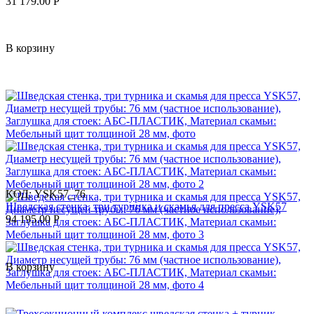
31 179.00
Р
В корзину
КОД:
YSK57_76
Шведская стенка, три турника и скамья для пресса YSK57
94 195.00
Р
В корзину