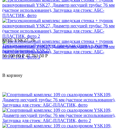
КОД:
YSK27_76
Трехсекционный комплекс шведская стенка + турник
разноуровневый YSK27
56 190.00
Р
47 761.50
Р
В корзину