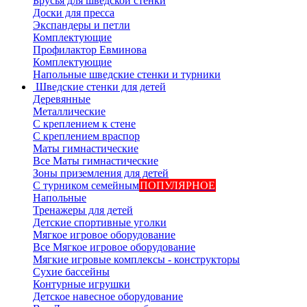
Брусья для шведской стенки
Доски для пресса
Экспандеры и петли
Комплектующие
Профилактор Евминова
Комплектующие
Напольные шведские стенки и турники
Шведские стенки для детей
Деревянные
Металлические
С креплением к стене
С креплением враспор
Маты гимнастические
Все Маты гимнастические
Зоны приземления для детей
С турником семейным
ПОПУЛЯРНОЕ
Напольные
Тренажеры для детей
Детские спортивные уголки
Мягкое игровое оборудование
Все Мягкое игровое оборудование
Мягкие игровые комплексы - конструкторы
Сухие бассейны
Контурные игрушки
Детское навесное оборудование