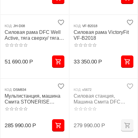
КОД:
JH-D08
КОД:
VF-B2018
Силовая рама DFC Well
Силовая рама VictoryFit
Active, тяга сверху/ тяга
VF-B2018
снизу JH-D08
51 690.00
Р
33 350.00
Р
КОД:
DSM834
КОД:
s5672
Мультистанция, машина
Силовая станция,
Смита STONERISE
Машина Смита DFC
DSM834
POWERGYM D822
285 990.00
Р
279 990.00
Р