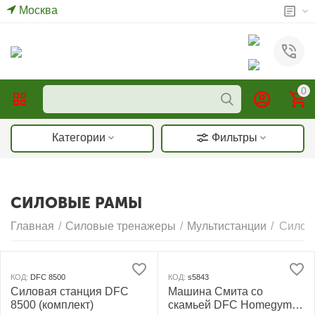
Москва
0
Категории
Фильтры
СИЛОВЫЕ РАМЫ
Главная
/
Силовые тренажеры
/
Мультистанции
/
Силов
КОД:
DFC 8500
КОД:
s5843
Силовая станция DFC
Машина Смита со
8500 (комплект)
скамьей DFC Homegym