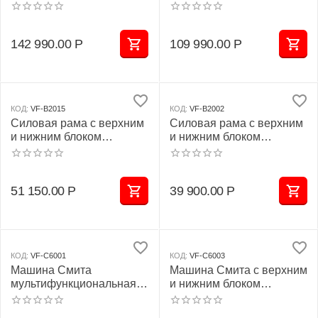
D943
142 990.00
Р
109 990.00
Р
КОД:
VF-B2015
КОД:
VF-B2002
Силовая рама c верхним
Силовая рама c верхним
и нижним блоком
и нижним блоком
VictoryFit VF-B2015
VictoryFit VF-B2002
51 150.00
Р
39 900.00
Р
КОД:
VF-С6001
КОД:
VF-С6003
Машина Смита
Машина Смита c верхним
мультифункциональная
и нижним блоком
VictoryFit VF-С6001
VictoryFit VF-С6003