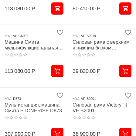
113 080.00
Р
80 410.00
Р
КОД:
VF-С6002
КОД:
VF-B2019
Машина Смита
Силовая рама c верхним
мультифункциональная
и нижним блоком
VictoryFit VF-С6002
VictoryFit VF-B2019
113 080.00
Р
39 820.00
Р
КОД:
D873
КОД:
VF-B2001
Мультистанция, машина
Силовая рама VictoryFit
Смита STONERISE D873
VF-B2001
307 990.00
Р
38 900.00
Р