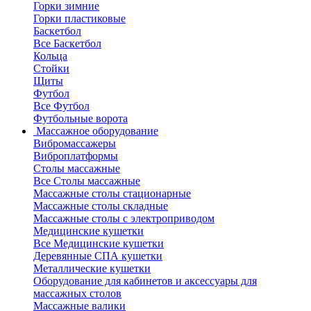
Горки зимние
Горки пластиковые
Баскетбол
Все Баскетбол
Кольца
Стойки
Щиты
Футбол
Все Футбол
Футбольные ворота
Массажное оборудование
Вибромассажеры
Виброплатформы
Столы массажные
Все Столы массажные
Массажные столы стационарные
Массажные столы складные
Массажные столы с электроприводом
Медицинские кушетки
Все Медицинские кушетки
Деревянные СПА кушетки
Металлические кушетки
Оборудование для кабинетов и аксессуары для
массажных столов
Массажные валики