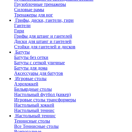
Грузоблочные тренажеры
Силовые рамы
Тренажеры для ног
Грифы, диски, гантели, гири
Гантели
Гири
Грифы для штанг и гантелей
Диски для штанг и гантелей
Стойки для гантелей и дисков
Батуты
Батуты без сетки
Батуты с сеткой уличные
Батуты для дома
Аксессуары для батутов
Игровые столы
Аэрохоккей
Бильярдные столы
Настольный футбол (кикер)
Игровые столы трансформеры
Настольный хоккей
Настольный теннис
Настольный теннис
Теннисные столы
Все Теннисные столы
Всепогодные