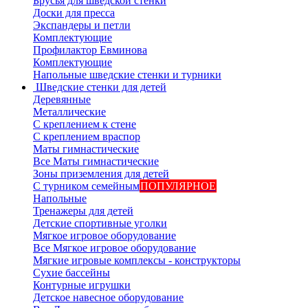
Брусья для шведской стенки
Доски для пресса
Экспандеры и петли
Комплектующие
Профилактор Евминова
Комплектующие
Напольные шведские стенки и турники
Шведские стенки для детей
Деревянные
Металлические
С креплением к стене
С креплением враспор
Маты гимнастические
Все Маты гимнастические
Зоны приземления для детей
С турником семейным
ПОПУЛЯРНОЕ
Напольные
Тренажеры для детей
Детские спортивные уголки
Мягкое игровое оборудование
Все Мягкое игровое оборудование
Мягкие игровые комплексы - конструкторы
Сухие бассейны
Контурные игрушки
Детское навесное оборудование