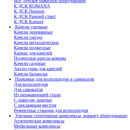
Все Детское навесное оборудование
К ДСК ROMANA
К ДСК Пионер
К ДСК Ранний старт
К ДСК Karusel
Качели уличные
Качели деревянные
Качели гнездо
Качели металлические
Качели подвесные
Каркас для качелей
Подвесные кресла коконы
Качели садовые
Аксессуары для качелей
Качели балансир
Парковки для велосипедов и самокатов
Для велосипедов
Для самокатов
Из нержавеющей стали
С навесом, крытые
С рекламным местом
Ремонтные станции для велосипедов
Уличные спортивные комплексы, воркаут оборудование
Атлетические комплексы
Мобильные комплексы