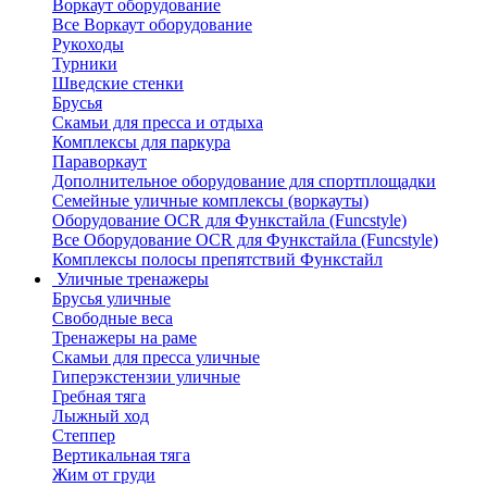
Воркаут оборудование
Все Воркаут оборудование
Рукоходы
Турники
Шведские стенки
Брусья
Скамьи для пресса и отдыха
Комплексы для паркура
Параворкаут
Дополнительное оборудование для спортплощадки
Семейные уличные комплексы (воркауты)
Оборудование OCR для Функстайла (Funcstyle)
Все Оборудование OCR для Функстайла (Funcstyle)
Комплексы полосы препятствий Функстайл
Уличные тренажеры
Брусья уличные
Свободные веса
Тренажеры на раме
Скамьи для пресса уличные
Гиперэкстензии уличные
Гребная тяга
Лыжный ход
Степпер
Вертикальная тяга
Жим от груди