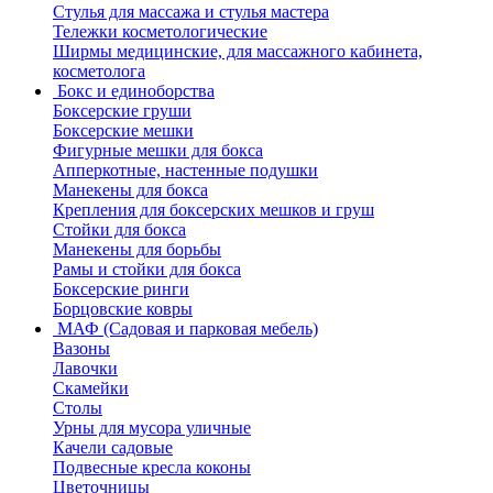
Стулья для массажа и стулья мастера
Тележки косметологические
Ширмы медицинские, для массажного кабинета,
косметолога
Бокс и единоборства
Боксерские груши
Боксерские мешки
Фигурные мешки для бокса
Апперкотные, настенные подушки
Манекены для бокса
Крепления для боксерских мешков и груш
Стойки для бокса
Манекены для борьбы
Рамы и стойки для бокса
Боксерские ринги
Борцовские ковры
МАФ (Садовая и парковая мебель)
Вазоны
Лавочки
Скамейки
Столы
Урны для мусора уличные
Качели садовые
Подвесные кресла коконы
Цветочницы