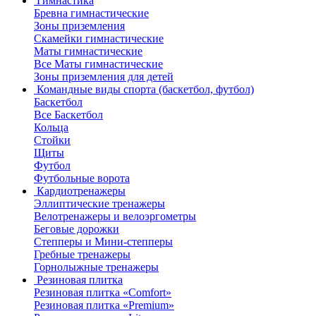
Гимнастика
Бревна гимнастические
Зоны приземления
Скамейки гимнастические
Маты гимнастические
Все Маты гимнастические
Зоны приземления для детей
Командные виды спорта (баскетбол, футбол)
Баскетбол
Все Баскетбол
Кольца
Стойки
Щиты
Футбол
Футбольные ворота
Кардиотренажеры
Эллиптические тренажеры
Велотренажеры и велоэргометры
Беговые дорожки
Степперы и Мини-степперы
Гребные тренажеры
Горнолыжные тренажеры
Резиновая плитка
Резиновая плитка «Comfort»
Резиновая плитка «Premium»