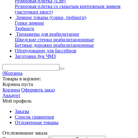
Резиновая плитка «Lite»
Резиновая плитка со скрытым крепежным замком
(ласточкин хвост)
Зимине товары (горки, тюбинги)
Горки зимние
Тюбинги
Тренажеры для реабилитации
Шведские стенки реабилитационные
Беговые дорожки реабилитационные
Оборудование для бассейнов
Заготовки бук ЧМЗ
0
Корзина
Товары в корзине:
Корзина пуста
Корзина
Оформить заказ
Аккаунт
Мой профиль
Заказы
Список сравнения
Отложенные товары
Отслеживание заказа