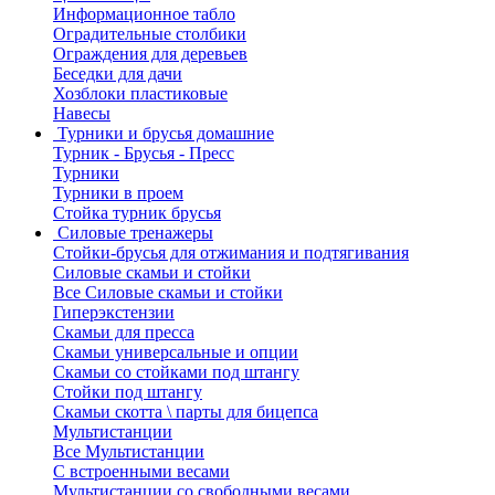
Информационное табло
Оградительные столбики
Ограждения для деревьев
Беседки для дачи
Хозблоки пластиковые
Навесы
Турники и брусья домашние
Турник - Брусья - Пресс
Турники
Турники в проем
Стойка турник брусья
Силовые тренажеры
Стойки-брусья для отжимания и подтягивания
Силовые скамьи и стойки
Все Силовые скамьи и стойки
Гиперэкстензии
Скамьи для пресса
Скамьи универсальные и опции
Скамьи со стойками под штангу
Стойки под штангу
Скамьи скотта \ парты для бицепса
Мультистанции
Все Мультистанции
С встроенными весами
Мультистанции со свободными весами