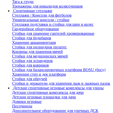
Тяга к груди
Тренажеры для инвалидов колясочников
Спортивные стеллажи
Стеллажи / Консоли для фитболов
Универсальные консоли / стойки
Стеллажи подставки и стойки для шин и колес
Гардеробное оборудование
Стойки для хранение гантелей хромированные
Стойки для бодибаров
Хранение акваинвентаря
Стойки для цилиндров пилатес
Корзины для хранения мячей
Стойки для медицинских мячей
Стойки для эспандеров
Стойки для ковриков
Стойки для балансировочных платформ BOSU (босу)
Хранение степ и дек платформ
Стойки для обручей
Стойки и держатели для хранения лыж и лыжных палок
Детские спортивные игровые комплексы для улицы
Детские спортивные комплексы для дачи
Детские игровые площадки для дачи
Домики игровые
Песочницы
Дополнительное оборудование для уличных ДСК