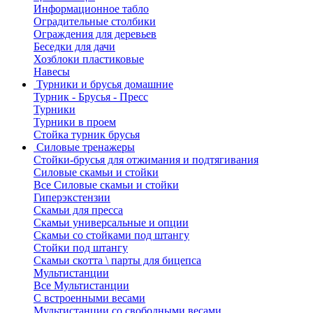
Информационное табло
Оградительные столбики
Ограждения для деревьев
Беседки для дачи
Хозблоки пластиковые
Навесы
Турники и брусья домашние
Турник - Брусья - Пресс
Турники
Турники в проем
Стойка турник брусья
Силовые тренажеры
Стойки-брусья для отжимания и подтягивания
Силовые скамьи и стойки
Все Силовые скамьи и стойки
Гиперэкстензии
Скамьи для пресса
Скамьи универсальные и опции
Скамьи со стойками под штангу
Стойки под штангу
Скамьи скотта \ парты для бицепса
Мультистанции
Все Мультистанции
С встроенными весами
Мультистанции со свободными весами