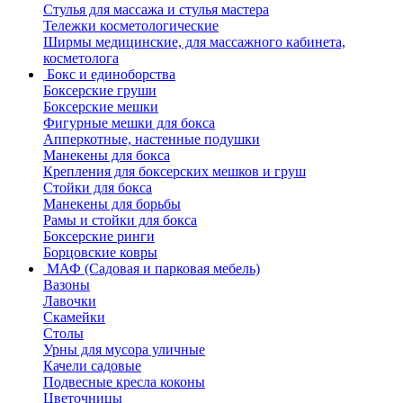
Стулья для массажа и стулья мастера
Тележки косметологические
Ширмы медицинские, для массажного кабинета,
косметолога
Бокс и единоборства
Боксерские груши
Боксерские мешки
Фигурные мешки для бокса
Апперкотные, настенные подушки
Манекены для бокса
Крепления для боксерских мешков и груш
Стойки для бокса
Манекены для борьбы
Рамы и стойки для бокса
Боксерские ринги
Борцовские ковры
МАФ (Садовая и парковая мебель)
Вазоны
Лавочки
Скамейки
Столы
Урны для мусора уличные
Качели садовые
Подвесные кресла коконы
Цветочницы