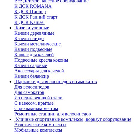
Все Детское навесное оборудование
К ДСК ROMANA
К ДСК Пионер
К ДСК Ранний старт
К ДСК Karusel
Качели уличные
Качели деревянные
Качели гнездо
Качели металлические
Качели подвесные
Каркас для качелей
Подвесные кресла коконы
Качели садовые
Аксессуары для качелей
Качели балансир
Парковки для велосипедов и самокатов
Для велосипедов
Для самокатов
Из нержавеющей стали
С навесом, крытые
С рекламным местом
Ремонтные станции для велосипедов
Уличные спортивные комплексы, воркаут оборудование
Атлетические комплексы
Мобильные комплексы