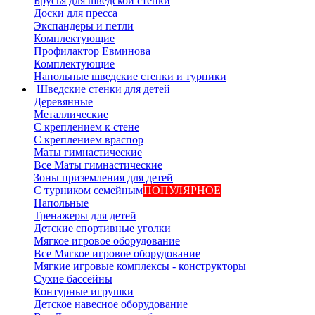
Брусья для шведской стенки
Доски для пресса
Экспандеры и петли
Комплектующие
Профилактор Евминова
Комплектующие
Напольные шведские стенки и турники
Шведские стенки для детей
Деревянные
Металлические
С креплением к стене
С креплением враспор
Маты гимнастические
Все Маты гимнастические
Зоны приземления для детей
С турником семейным
ПОПУЛЯРНОЕ
Напольные
Тренажеры для детей
Детские спортивные уголки
Мягкое игровое оборудование
Все Мягкое игровое оборудование
Мягкие игровые комплексы - конструкторы
Сухие бассейны
Контурные игрушки
Детское навесное оборудование