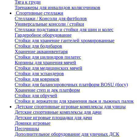
Тяга к груди
Тренажеры для инвалидов колясочников
Спортивные стеллажи
Стеллажи / Консоли для фитболов
Универсальные консоли / стойки
Стеллажи подставки и стойки для шин и колес
Гардеробное оборудование
Стойки для хранение гантелей хромированные
Стойки для бодибаров
Хранение акваинвентаря
Стойки для цилиндров пилатес
Корзины для хранения мячей
Стойки для медицинских мячей
Стойки для эспандеров
Стойки для ковриков
Стойки для балансировочных платформ BOSU (босу)
Хранение степ и дек платформ
Стойки для обручей
Стойки и держатели для хранения лыж и лыжных палок
Детские спортивные игровые комплексы для улицы
Детские спортивные комплексы для дачи
Детские игровые площадки для дачи
Домики игровые
Песочницы
Дополнительное оборудование для уличных ДСК