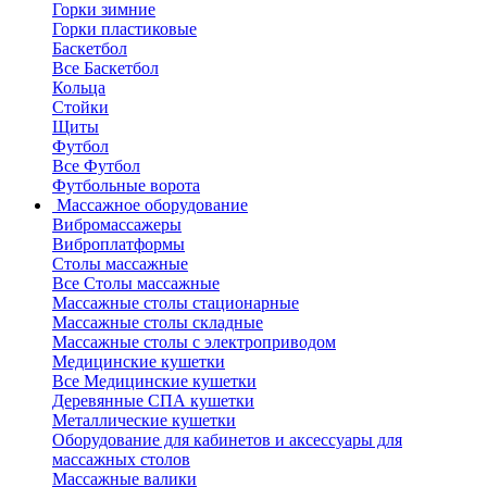
Горки зимние
Горки пластиковые
Баскетбол
Все Баскетбол
Кольца
Стойки
Щиты
Футбол
Все Футбол
Футбольные ворота
Массажное оборудование
Вибромассажеры
Виброплатформы
Столы массажные
Все Столы массажные
Массажные столы стационарные
Массажные столы складные
Массажные столы с электроприводом
Медицинские кушетки
Все Медицинские кушетки
Деревянные СПА кушетки
Металлические кушетки
Оборудование для кабинетов и аксессуары для
массажных столов
Массажные валики