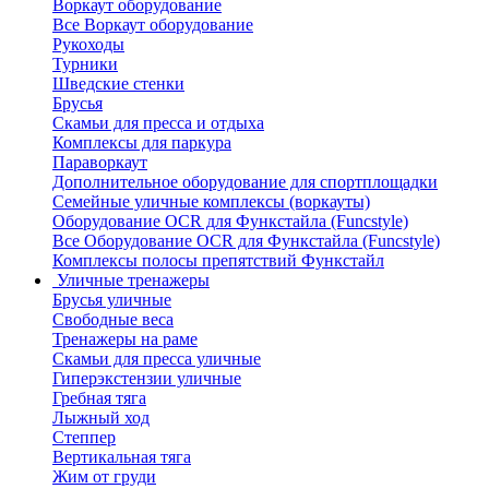
Воркаут оборудование
Все Воркаут оборудование
Рукоходы
Турники
Шведские стенки
Брусья
Скамьи для пресса и отдыха
Комплексы для паркура
Параворкаут
Дополнительное оборудование для спортплощадки
Семейные уличные комплексы (воркауты)
Оборудование OCR для Функстайла (Funcstyle)
Все Оборудование OCR для Функстайла (Funcstyle)
Комплексы полосы препятствий Функстайл
Уличные тренажеры
Брусья уличные
Свободные веса
Тренажеры на раме
Скамьи для пресса уличные
Гиперэкстензии уличные
Гребная тяга
Лыжный ход
Степпер
Вертикальная тяга
Жим от груди