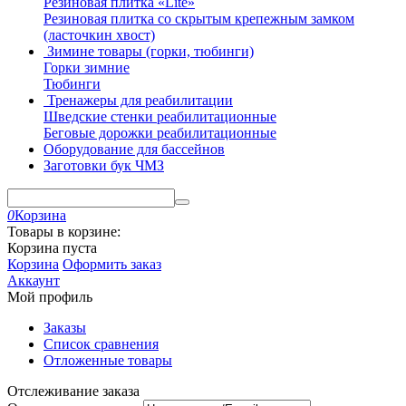
Резиновая плитка «Lite»
Резиновая плитка со скрытым крепежным замком
(ласточкин хвост)
Зимине товары (горки, тюбинги)
Горки зимние
Тюбинги
Тренажеры для реабилитации
Шведские стенки реабилитационные
Беговые дорожки реабилитационные
Оборудование для бассейнов
Заготовки бук ЧМЗ
0
Корзина
Товары в корзине:
Корзина пуста
Корзина
Оформить заказ
Аккаунт
Мой профиль
Заказы
Список сравнения
Отложенные товары
Отслеживание заказа