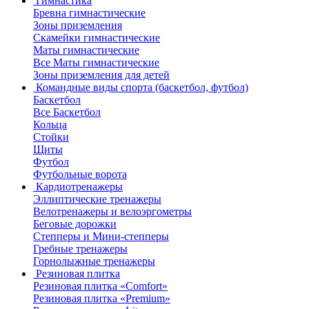
Гимнастика
Бревна гимнастические
Зоны приземления
Скамейки гимнастические
Маты гимнастические
Все Маты гимнастические
Зоны приземления для детей
Командные виды спорта (баскетбол, футбол)
Баскетбол
Все Баскетбол
Кольца
Стойки
Щиты
Футбол
Футбольные ворота
Кардиотренажеры
Эллиптические тренажеры
Велотренажеры и велоэргометры
Беговые дорожки
Степперы и Мини-степперы
Гребные тренажеры
Горнолыжные тренажеры
Резиновая плитка
Резиновая плитка «Comfort»
Резиновая плитка «Premium»