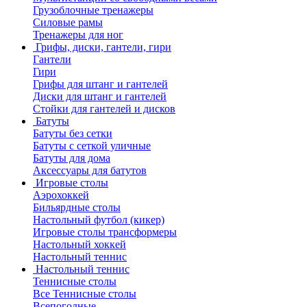
Грузоблочные тренажеры
Силовые рамы
Тренажеры для ног
Грифы, диски, гантели, гири
Гантели
Гири
Грифы для штанг и гантелей
Диски для штанг и гантелей
Стойки для гантелей и дисков
Батуты
Батуты без сетки
Батуты с сеткой уличные
Батуты для дома
Аксессуары для батутов
Игровые столы
Аэрохоккей
Бильярдные столы
Настольный футбол (кикер)
Игровые столы трансформеры
Настольный хоккей
Настольный теннис
Настольный теннис
Теннисные столы
Все Теннисные столы
Всепогодные