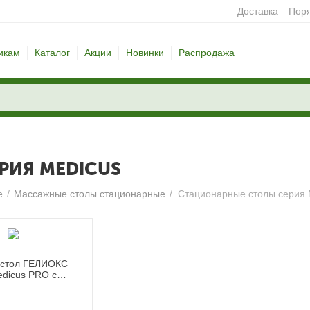
Доставка
Поря
икам
Каталог
Акции
Новинки
Распродажа
РИЯ MEDICUS
е
/
Массажные столы стационарные
/
Стационарные столы серия 
 стол ГЕЛИОКС
edicus PRO с
водом