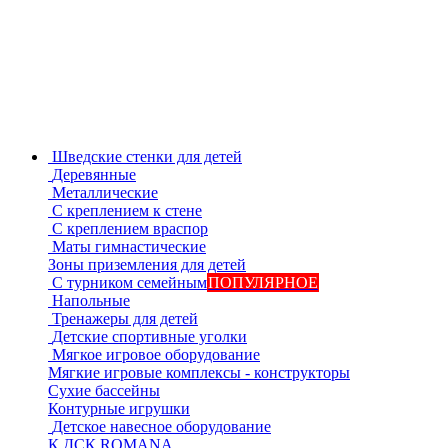
Шведские стенки для детей
Деревянные
Металлические
С креплением к стене
С креплением враспор
Маты гимнастические
Зоны приземления для детей
С турником семейным
ПОПУЛЯРНОЕ
Напольные
Тренажеры для детей
Детские спортивные уголки
Мягкое игровое оборудование
Мягкие игровые комплексы - конструкторы
Сухие бассейны
Контурные игрушки
Детское навесное оборудование
К ДСК ROMANA