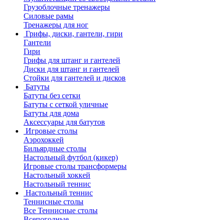
Грузоблочные тренажеры
Силовые рамы
Тренажеры для ног
Грифы, диски, гантели, гири
Гантели
Гири
Грифы для штанг и гантелей
Диски для штанг и гантелей
Стойки для гантелей и дисков
Батуты
Батуты без сетки
Батуты с сеткой уличные
Батуты для дома
Аксессуары для батутов
Игровые столы
Аэрохоккей
Бильярдные столы
Настольный футбол (кикер)
Игровые столы трансформеры
Настольный хоккей
Настольный теннис
Настольный теннис
Теннисные столы
Все Теннисные столы
Всепогодные