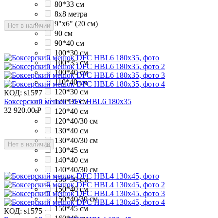
80*33 см
8x8 метра
9"x6" (20 см)
Нет в наличии
90 см
90*40 см
100*30 см
100*35 см
100*40 см
110*40 см
120*30 см
КОД:
s1577
120*35 см
Боксерский мешок DFC HBL6 180х35
32 920.00
Р
120*40 см
120*40/30 см
130*40 см
130*40/30 см
Нет в наличии
130*45 см
140*40 см
140*40/30 см
150*30 см
150*40 см
150*40/30 см
150*45 см
КОД:
s1575