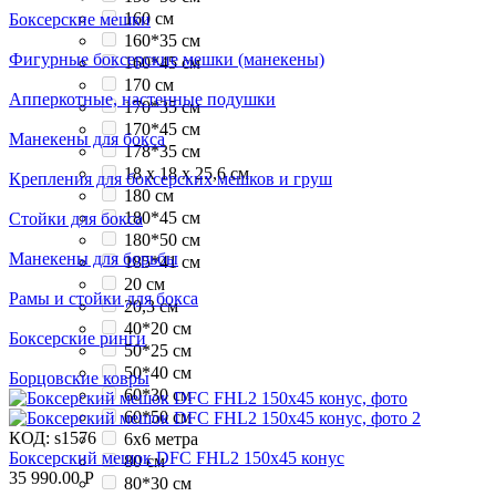
160 см
Боксерские мешки
160*35 см
Фигурные боксерские мешки (манекены)
160*45 см
170 см
Апперкотные, настенные подушки
170*35 см
170*45 см
Манекены для бокса
178*35 см
18 x 18 x 25,6 см
Крепления для боксерских мешков и груш
180 см
180*45 см
Стойки для бокса
180*50 см
Манекены для борьбы
185*41 см
20 см
Рамы и стойки для бокса
20,3 см
40*20 см
Боксерские ринги
50*25 см
50*40 см
Борцовские ковры
60*30 см
60*50 см
КОД:
s1576
6x6 метра
Боксерский мешок DFC FHL2 150х45 конус
80 см
35 990.00
Р
80*30 см