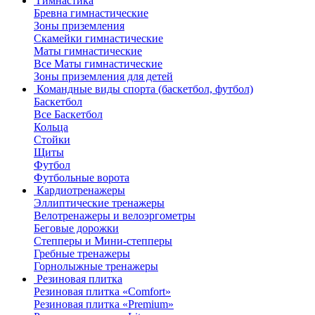
Гимнастика
Бревна гимнастические
Зоны приземления
Скамейки гимнастические
Маты гимнастические
Все Маты гимнастические
Зоны приземления для детей
Командные виды спорта (баскетбол, футбол)
Баскетбол
Все Баскетбол
Кольца
Стойки
Щиты
Футбол
Футбольные ворота
Кардиотренажеры
Эллиптические тренажеры
Велотренажеры и велоэргометры
Беговые дорожки
Степперы и Мини-степперы
Гребные тренажеры
Горнолыжные тренажеры
Резиновая плитка
Резиновая плитка «Comfort»
Резиновая плитка «Premium»