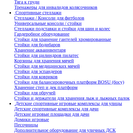
Тяга к груди
Тренажеры для инвалидов колясочников
Спортивные стеллажи
Стеллажи / Консоли для фитболов
Универсальные консоли / стойки
Стеллажи подставки и стойки для шин и колес
Гардеробное оборудование
Стойки для хранение гантелей хромированные
Стойки для бодибаров
Хранение акваинвентаря
Стойки для цилиндров пилатес
Корзины для хранения мячей
Стойки для медицинских мячей
Стойки для эспандеров
Стойки для ковриков
Стойки для балансировочных платформ BOSU (босу)
Хранение степ и дек платформ
Стойки для обручей
Стойки и держатели для хранения лыж и лыжных палок
Детские спортивные игровые комплексы для улицы
Детские спортивные комплексы для дачи
Детские игровые площадки для дачи
Домики игровые
Песочницы
Дополнительное оборудование для уличных ДСК