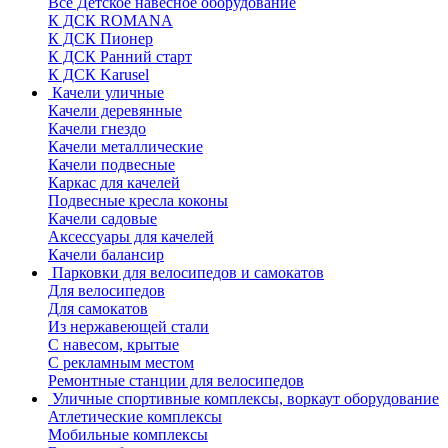
Все Детское навесное оборудование
К ДСК ROMANA
К ДСК Пионер
К ДСК Ранний старт
К ДСК Karusel
Качели уличные
Качели деревянные
Качели гнездо
Качели металлические
Качели подвесные
Каркас для качелей
Подвесные кресла коконы
Качели садовые
Аксессуары для качелей
Качели балансир
Парковки для велосипедов и самокатов
Для велосипедов
Для самокатов
Из нержавеющей стали
С навесом, крытые
С рекламным местом
Ремонтные станции для велосипедов
Уличные спортивные комплексы, воркаут оборудование
Атлетические комплексы
Мобильные комплексы