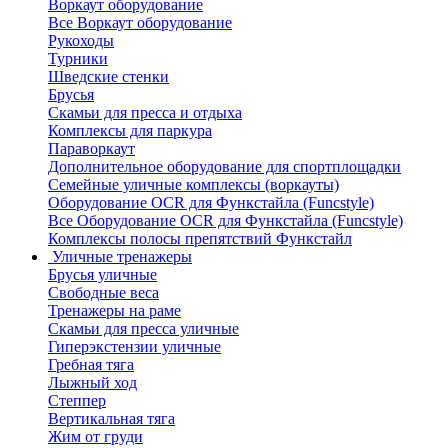
Воркаут оборудование
Все Воркаут оборудование
Рукоходы
Турники
Шведские стенки
Брусья
Скамьи для пресса и отдыха
Комплексы для паркура
Параворкаут
Дополнительное оборудование для спортплощадки
Семейные уличные комплексы (воркауты)
Оборудование OCR для Функстайла (Funcstyle)
Все Оборудование OCR для Функстайла (Funcstyle)
Комплексы полосы препятствий Функстайл
Уличные тренажеры
Брусья уличные
Свободные веса
Тренажеры на раме
Скамьи для пресса уличные
Гиперэкстензии уличные
Гребная тяга
Лыжный ход
Степпер
Вертикальная тяга
Жим от груди