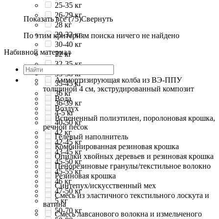
25-35 кг
26-29 кг
Показать все (75)
Свернуть
28 кг
29-32 кг
По этим критериям поиска ничего не найдено
30-40 кг
Набивной материал
32 кг
32-35 кг
35-38 кг
Аммортизирующая колба из ВЭ-ППУ
35-45 кг
толщиной 4 см, экструдированный композит
36 кг
Вода
36-39 кг
Воздух
4-5 кг
Вспененный полиэтилен, поролоновая крошка,
40-50 кг
речной песок
42 кг
Гелевый наполнитель
42-45 кг
Комбинированная резиновая крошка
43-45 кг
Опилки хвойных деревьев и резиновая крошка
45-50 кг
Пенорезиновые гранулы/текстильное волокно
45-55 кг
Резиновая крошка
46 кг
Синтепух/искусственный мех
47-50 кг
Смесь из эластичного текстильного лоскута и
5 кг
ватина
50-70 кг
Смесь лавсанового волокна и измельченого