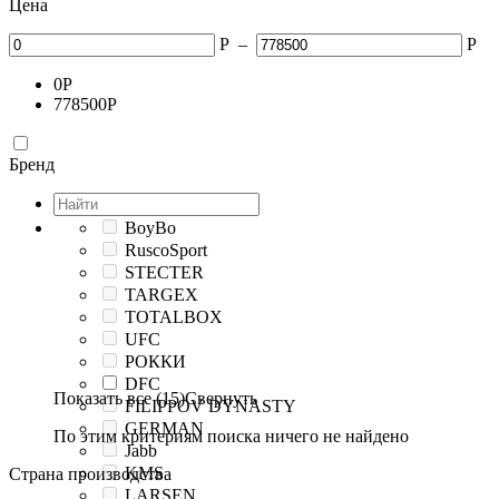
Цена
Р
–
Р
0
Р
778500
Р
Бренд
BoyBo
RuscoSport
STECTER
TARGEX
TOTALBOX
UFC
РОККИ
DFC
Показать все (15)
Свернуть
FILIPPOV DYNASTY
GERMAN
По этим критериям поиска ничего не найдено
Jabb
KMS
Страна производства
LARSEN