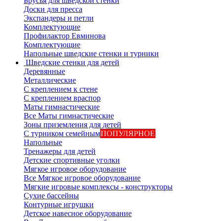
Брусья для шведской стенки
Доски для пресса
Экспандеры и петли
Комплектующие
Профилактор Евминова
Комплектующие
Напольные шведские стенки и турники
Шведские стенки для детей
Деревянные
Металлические
С креплением к стене
С креплением враспор
Маты гимнастические
Все Маты гимнастические
Зоны приземления для детей
С турником семейным
ПОПУЛЯРНОЕ
Напольные
Тренажеры для детей
Детские спортивные уголки
Мягкое игровое оборудование
Все Мягкое игровое оборудование
Мягкие игровые комплексы - конструкторы
Сухие бассейны
Контурные игрушки
Детское навесное оборудование