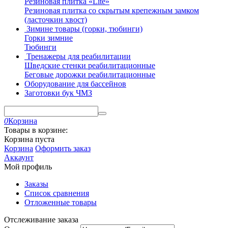
Резиновая плитка «Lite»
Резиновая плитка со скрытым крепежным замком
(ласточкин хвост)
Зимине товары (горки, тюбинги)
Горки зимние
Тюбинги
Тренажеры для реабилитации
Шведские стенки реабилитационные
Беговые дорожки реабилитационные
Оборудование для бассейнов
Заготовки бук ЧМЗ
0
Корзина
Товары в корзине:
Корзина пуста
Корзина
Оформить заказ
Аккаунт
Мой профиль
Заказы
Список сравнения
Отложенные товары
Отслеживание заказа