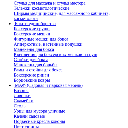
Стулья для массажа и стулья мастера
Тележки косметологические
Ширмы медицинские, для массажного кабинета,
косметолога
Бокс и единоборства
Боксерские груши
Боксерские мешки
Фигурные мешки для бокса
Апперкотные, настенные подушки
Манекены для бокса
Крепления для боксерских мешков и груш
Стойки для бокса
Манекены для борьбы
Рамы и стойки для бокса
Боксерские ринги
Борцовские ковры
МАФ (Садовая и парковая мебель)
Вазоны
Лавочки
Скамейки
Столы
Урны для мусора уличные
Качели садовые
Подвесные кресла коконы
Цветочницы