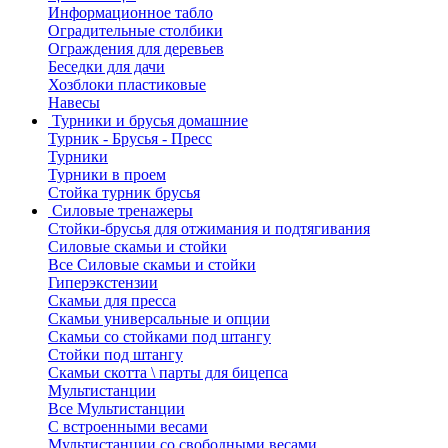
Информационное табло
Оградительные столбики
Ограждения для деревьев
Беседки для дачи
Хозблоки пластиковые
Навесы
Турники и брусья домашние
Турник - Брусья - Пресс
Турники
Турники в проем
Стойка турник брусья
Силовые тренажеры
Стойки-брусья для отжимания и подтягивания
Силовые скамьи и стойки
Все Силовые скамьи и стойки
Гиперэкстензии
Скамьи для пресса
Скамьи универсальные и опции
Скамьи со стойками под штангу
Стойки под штангу
Скамьи скотта \ парты для бицепса
Мультистанции
Все Мультистанции
С встроенными весами
Мультистанции со свободными весами