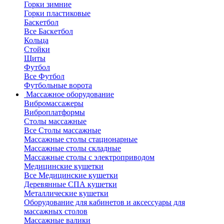
Горки зимние
Горки пластиковые
Баскетбол
Все Баскетбол
Кольца
Стойки
Щиты
Футбол
Все Футбол
Футбольные ворота
Массажное оборудование
Вибромассажеры
Виброплатформы
Столы массажные
Все Столы массажные
Массажные столы стационарные
Массажные столы складные
Массажные столы с электроприводом
Медицинские кушетки
Все Медицинские кушетки
Деревянные СПА кушетки
Металлические кушетки
Оборудование для кабинетов и аксессуары для
массажных столов
Массажные валики