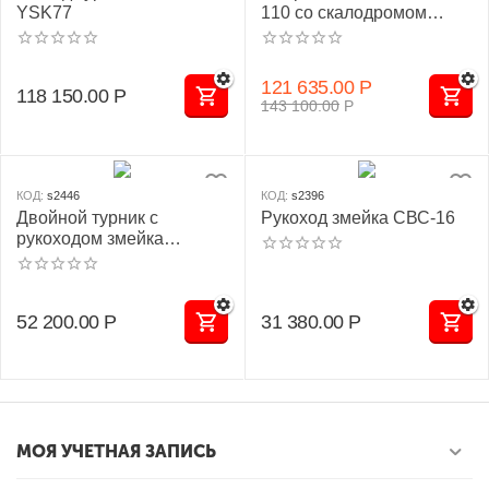
YSK77
110 со скалодромом
YSK110
121 635.00
Р
118 150.00
Р
143 100.00
Р
КОД:
s2446
КОД:
s2396
Брусья
Двойной турник с
Рукоход змейка СВС-16
рукоходом змейка
СВС-67
52 200.00
Р
31 380.00
Р
Скамьи для пресса и отдыха
МОЯ УЧЕТНАЯ ЗАПИСЬ