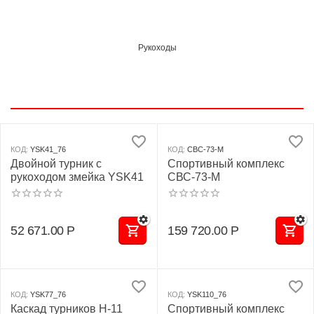
Рукоходы
КОД:
YSK41_76
КОД:
СВС-73-М
Двойной турник с
Спортивный комплекс
рукоходом змейка YSK41
СВС-73-М
Турники
52 671.00
Р
159 720.00
Р
КОД:
YSK77_76
КОД:
YSK110_76
Каскад турников Н-11
Спортивный комплекс
Шведские стенки