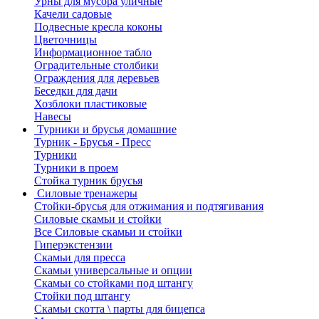
Урны для мусора уличные
Качели садовые
Подвесные кресла коконы
Цветочницы
Информационное табло
Оградительные столбики
Ограждения для деревьев
Беседки для дачи
Хозблоки пластиковые
Навесы
Турники и брусья домашние
Турник - Брусья - Пресс
Турники
Турники в проем
Стойка турник брусья
Силовые тренажеры
Стойки-брусья для отжимания и подтягивания
Силовые скамьи и стойки
Все Силовые скамьи и стойки
Гиперэкстензии
Скамьи для пресса
Скамьи универсальные и опции
Скамьи со стойками под штангу
Стойки под штангу
Скамьи скотта \ парты для бицепса