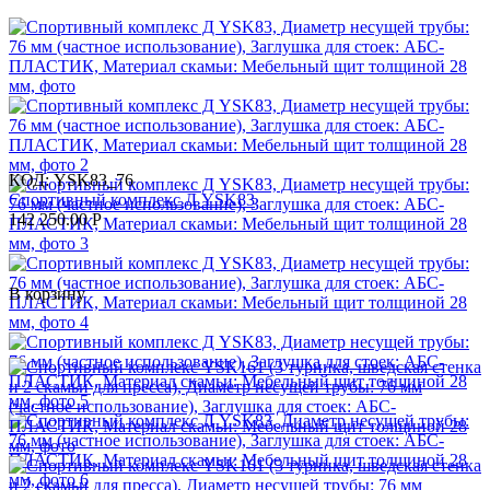
КОД:
YSK83_76
Спортивный комплекс Д YSK83
142 250.00
Р
В корзину