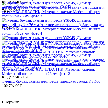
КОД:
YSK45_76
Турник, брусья, скамья для пресса YSK45
74 492.00
Р
В корзину
КОД:
YSK60_76
Турник, брусья, скамья для пресса, шведская стенка YSK60
100 704.00
Р
В корзину