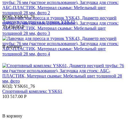
КОД:
YSK43_76
Лавочки для пресса и турник YSK43
79 436.00
Р
В корзину
КОД:
YSK61_76
Спортивный комплекс YSK61
103 517.00
Р
В корзину