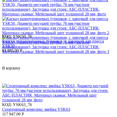
КОД:
YSK50_76
Каскад разноуровневых турников, с лавочкой для пресса
YSK50
83 885.00
Р
В корзину
КОД:
YSK63_76
Спортивный комплекс змейка YSK63
117 947.00
Р