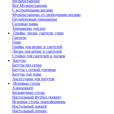
Мультистанции
Все Мультистанции
С встроенными весами
Мультистанции со свободными весами
Грузоблочные тренажеры
Силовые рамы
Тренажеры для ног
Грифы, диски, гантели, гири
Гантели
Гири
Грифы для штанг и гантелей
Диски для штанг и гантелей
Стойки для гантелей и дисков
Батуты
Батуты без сетки
Батуты с сеткой уличные
Батуты для дома
Аксессуары для батутов
Игровые столы
Аэрохоккей
Бильярдные столы
Настольный футбол (кикер)
Игровые столы трансформеры
Настольный хоккей
Настольный теннис