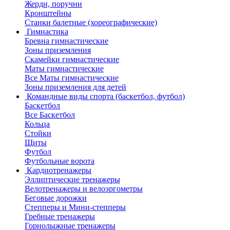
Жерди, поручни
Кронштейны
Станки балетные (хореографические)
Гимнастика
Бревна гимнастические
Зоны приземления
Скамейки гимнастические
Маты гимнастические
Все Маты гимнастические
Зоны приземления для детей
Командные виды спорта (баскетбол, футбол)
Баскетбол
Все Баскетбол
Кольца
Стойки
Щиты
Футбол
Футбольные ворота
Кардиотренажеры
Эллиптические тренажеры
Велотренажеры и велоэргометры
Беговые дорожки
Степперы и Мини-степперы
Гребные тренажеры
Горнолыжные тренажеры