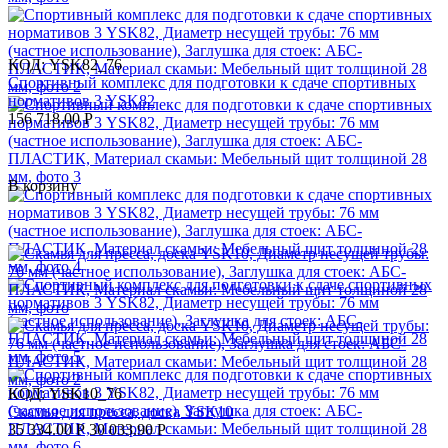
КОД:
YSK82_76
Спортивный комплекс для подготовки к сдаче спортивных
нормативов 3 YSK82
156 718.00
Р
В корзину
КОД:
YSK10_76
Скамья для пресса, доска YSK10
35 334.00
Р
30 033.90
Р