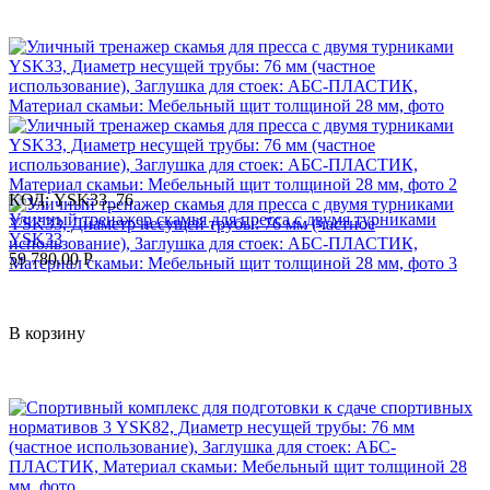
КОД:
YSK33_76
Уличный тренажер скамья для пресса с двумя турниками
YSK33
59 780.00
Р
В корзину