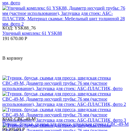
КОД:
YSK88_76
Уличный комплекс 61 YSK88
191 670.00
Р
В корзину
КОД:
СВС-49-М
Турник, брусья, скамья для пресса, шведская стенка СВС-49-М
90 300.00
Р