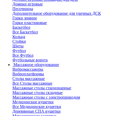
Домики игровые
Песочницы
Дополнительное оборудование для уличных ДСК
Горки зимние
Горки пластиковые
Баскетбол
Все Баскетбол
Кольца
Стойки
Щиты
Футбол
Все Футбол
Футбольные ворота
Массажное оборудование
Вибромассажеры
Виброплатформы
Столы массажные
Все Столы массажные
Массажные столы стационарные
Массажные столы складные
Массажные столы с электроприводом
Медицинские кушетки
Все Медицинские кушетки
Деревянные СПА кушетки
Металлические кушетки