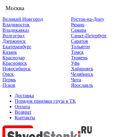
Москва
Великий Новгород
Ростов-на-Дону
Владивосток
Рязань
Владикавказ
Самара
Волгоград
Санкт-Петербург
Дзержинск
Саратов
Екатеринбург
Тольятти
Казань
Томск
Краснодар
Тюмень
Красноярск
Уфа
Новосибирск
Хабаровск
Омск
Челябинск
Пермь
Чита
Псков
Ярославль
Доставка
Порядок приемки груза в ТК
Оплата
Возврат
Контакты