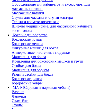
Оборудование для кабинетов и аксессуары для
массажных столов
Массажные валики
Стулья для массажа и стулья мастера
Тележки косметологические
Ширмы медицинские, для массажного кабинета,
косметолога
Бокс и единоборства
Боксерские груши
Боксерские мешки
Фигурные мешки для бокса
Апперкотные, настенные подушки
Манекены для бокса
Крепления для боксерских мешков и груш
Стойки для бокса
Манекены для борьбы
Рамы и стойки для бокса
Боксерские ринги
Борцовские ковры
МАФ (Садовая и парковая мебель)
Вазоны
Лавочки
Скамейки
Столы