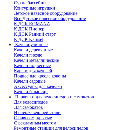
Сухие бассейны
Контурные игрушки
Детское навесное оборудование
Все Детское навесное оборудование
К ДСК ROMANA
К ДСК Пионер
К ДСК Ранний старт
К ДСК Karusel
Качели уличные
Качели деревянные
Качели гнездо
Качели металлические
Качели подвесные
Каркас для качелей
Подвесные кресла коконы
Качели садовые
Аксессуары для качелей
Качели балансир
Парковки для велосипедов и самокатов
Для велосипедов
Для самокатов
Из нержавеющей стали
С навесом, крытые
С рекламным местом
Ремонтные станции для велосипедов