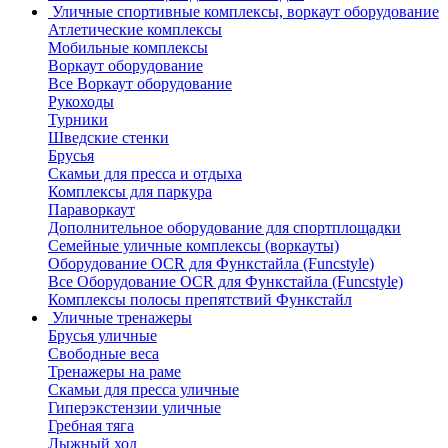
Уличные спортивные комплексы, воркаут оборудование
Атлетические комплексы
Мобильные комплексы
Воркаут оборудование
Все Воркаут оборудование
Рукоходы
Турники
Шведские стенки
Брусья
Скамьи для пресса и отдыха
Комплексы для паркура
Параворкаут
Дополнительное оборудование для спортплощадки
Семейные уличные комплексы (воркауты)
Оборудование OCR для Функстайла (Funcstyle)
Все Оборудование OCR для Функстайла (Funcstyle)
Комплексы полосы препятствий Функстайл
Уличные тренажеры
Брусья уличные
Свободные веса
Тренажеры на раме
Скамьи для пресса уличные
Гиперэкстензии уличные
Гребная тяга
Лыжный ход