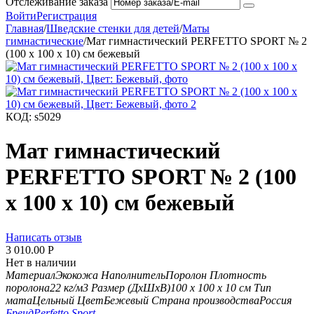
Отслеживание заказа
Войти
Регистрация
Главная
/
Шведские стенки для детей
/
Маты
гимнастические
/
Мат гимнастический PERFETTO SPORT № 2
(100 х 100 х 10) см бежевый
КОД:
s5029
Мат гимнастический
PERFETTO SPORT № 2 (100
х 100 х 10) см бежевый
Написать отзыв
3 010.00
Р
Нет в наличии
Материал
Экокожа
Наполнитель
Поролон
Плотность
поролона
22 кг/м3
Размер (ДхШхВ)
100 х 100 х 10 см
Тип
мата
Цельный
Цвет
Бежевый
Страна производства
Россия
Бренд
Perfetto Sport