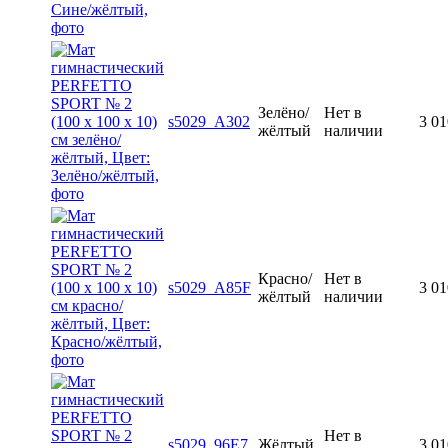
Зелёно/
Нет в
s5029_A302
3 01
жёлтый
наличии
Красно/
Нет в
s5029_A85F
3 01
жёлтый
наличии
Нет в
s5029_96E7
Жёлтый
3 01