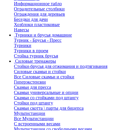
Информационное табло
Оградительные столбики
Ограждения для деревьев
Беседки для дачи
Хозблоки пластиковые
Навесы
Турники и брусья домашние
Турник - Брусья - Пресс
Турники
Турники в проем
Стойка турник брусья
Силовые тренажеры
Стойки-брусья для отжимания и подтягивания
Силовые скамьи и стойки
Все Силовые скамьи и стойки
Гиперэкстензии
Скамьи для пресса
Скамьи универсальные и опции
Скамьи со стойками под штангу
Стойки под штангу
Скамьи скотта \ парты для бицепса
Мультистанции
Все Мультистанции
С встроенными весами
Мультистанции со свободными весами