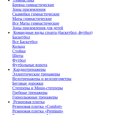
Гимнастика
Бревна гимнастические
Зоны приземления
Скамейки гимнастические
Маты гимнастические
Все Маты гимнастические
Зоны приземления для детей
Командные виды спорта (баскетбол, футбол)
Баскетбол
Все Баскетбол
Кольца
Стойки
Щиты
Футбол
Футбольные ворота
Кардиотренажеры
Эллиптические тренажеры
Велотренажеры и велоэргометры
Беговые дорожки
Степперы и Мини-степперы
Гребные тренажеры
Горнолыжные тренажеры
Резиновая плитка
Резиновая плитка «Comfort»
Резиновая плитка «Premium»