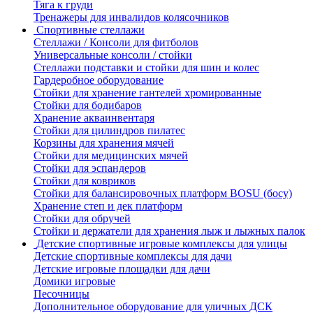
Тяга к груди
Тренажеры для инвалидов колясочников
Спортивные стеллажи
Стеллажи / Консоли для фитболов
Универсальные консоли / стойки
Стеллажи подставки и стойки для шин и колес
Гардеробное оборудование
Стойки для хранение гантелей хромированные
Стойки для бодибаров
Хранение акваинвентаря
Стойки для цилиндров пилатес
Корзины для хранения мячей
Стойки для медицинских мячей
Стойки для эспандеров
Стойки для ковриков
Стойки для балансировочных платформ BOSU (босу)
Хранение степ и дек платформ
Стойки для обручей
Стойки и держатели для хранения лыж и лыжных палок
Детские спортивные игровые комплексы для улицы
Детские спортивные комплексы для дачи
Детские игровые площадки для дачи
Домики игровые
Песочницы
Дополнительное оборудование для уличных ДСК