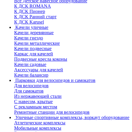
Все Детское навесное оборудование
К ДСК ROMANA
К ДСК Пионер
К ДСК Ранний старт
К ДСК Karusel
Качели уличные
Качели деревянные
Качели гнездо
Качели металлические
Качели подвесные
Каркас для качелей
Подвесные кресла коконы
Качели садовые
Аксессуары для качелей
Качели балансир
Парковки для велосипедов и самокатов
Для велосипедов
Для самокатов
Из нержавеющей стали
С навесом, крытые
С рекламным местом
Ремонтные станции для велосипедов
Уличные спортивные комплексы, воркаут оборудование
Атлетические комплексы
Мобильные комплексы