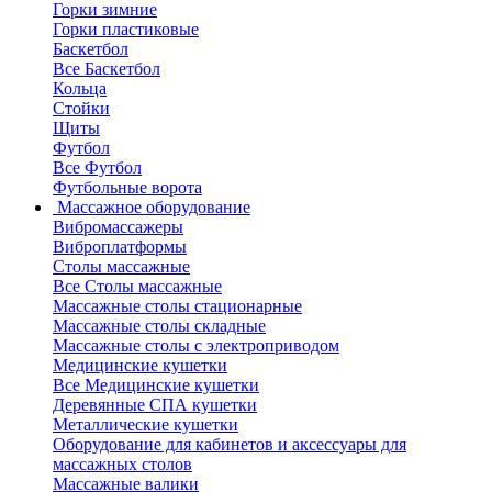
Горки зимние
Горки пластиковые
Баскетбол
Все Баскетбол
Кольца
Стойки
Щиты
Футбол
Все Футбол
Футбольные ворота
Массажное оборудование
Вибромассажеры
Виброплатформы
Столы массажные
Все Столы массажные
Массажные столы стационарные
Массажные столы складные
Массажные столы с электроприводом
Медицинские кушетки
Все Медицинские кушетки
Деревянные СПА кушетки
Металлические кушетки
Оборудование для кабинетов и аксессуары для
массажных столов
Массажные валики