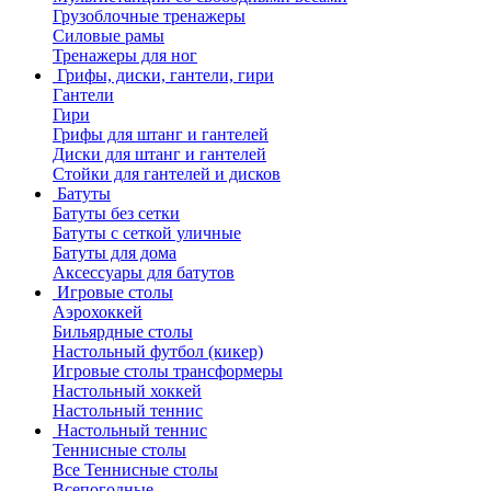
Грузоблочные тренажеры
Силовые рамы
Тренажеры для ног
Грифы, диски, гантели, гири
Гантели
Гири
Грифы для штанг и гантелей
Диски для штанг и гантелей
Стойки для гантелей и дисков
Батуты
Батуты без сетки
Батуты с сеткой уличные
Батуты для дома
Аксессуары для батутов
Игровые столы
Аэрохоккей
Бильярдные столы
Настольный футбол (кикер)
Игровые столы трансформеры
Настольный хоккей
Настольный теннис
Настольный теннис
Теннисные столы
Все Теннисные столы
Всепогодные