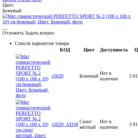
Цвет:
Бежевый
Отложить
Задать вопрос
Список вариантов товара
КОД
Цвет
Доступность
Ц
Нет в
s5029
Бежевый
3 01
наличии
Сине/
Нет в
s5029_AD38
3 01
жёлтый
наличии