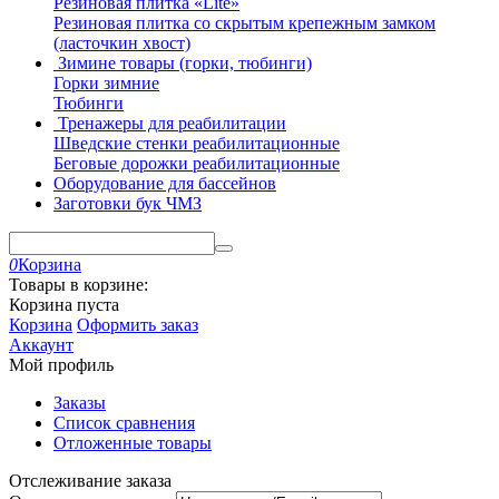
Резиновая плитка «Lite»
Резиновая плитка со скрытым крепежным замком
(ласточкин хвост)
Зимине товары (горки, тюбинги)
Горки зимние
Тюбинги
Тренажеры для реабилитации
Шведские стенки реабилитационные
Беговые дорожки реабилитационные
Оборудование для бассейнов
Заготовки бук ЧМЗ
0
Корзина
Товары в корзине:
Корзина пуста
Корзина
Оформить заказ
Аккаунт
Мой профиль
Заказы
Список сравнения
Отложенные товары
Отслеживание заказа