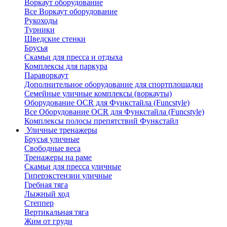
Воркаут оборудование
Все Воркаут оборудование
Рукоходы
Турники
Шведские стенки
Брусья
Скамьи для пресса и отдыха
Комплексы для паркура
Параворкаут
Дополнительное оборудование для спортплощадки
Семейные уличные комплексы (воркауты)
Оборудование OCR для Функстайла (Funcstyle)
Все Оборудование OCR для Функстайла (Funcstyle)
Комплексы полосы препятствий Функстайл
Уличные тренажеры
Брусья уличные
Свободные веса
Тренажеры на раме
Скамьи для пресса уличные
Гиперэкстензии уличные
Гребная тяга
Лыжный ход
Степпер
Вертикальная тяга
Жим от груди