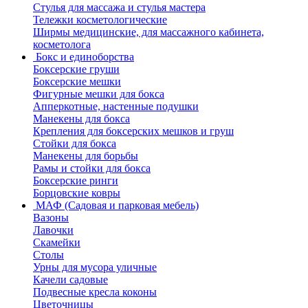
Стулья для массажа и стулья мастера
Тележки косметологические
Ширмы медицинские, для массажного кабинета,
косметолога
Бокс и единоборства
Боксерские груши
Боксерские мешки
Фигурные мешки для бокса
Апперкотные, настенные подушки
Манекены для бокса
Крепления для боксерских мешков и груш
Стойки для бокса
Манекены для борьбы
Рамы и стойки для бокса
Боксерские ринги
Борцовские ковры
МАФ (Садовая и парковая мебель)
Вазоны
Лавочки
Скамейки
Столы
Урны для мусора уличные
Качели садовые
Подвесные кресла коконы
Цветочницы