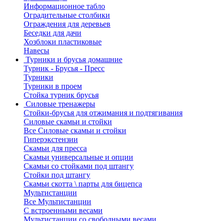
Информационное табло
Оградительные столбики
Ограждения для деревьев
Беседки для дачи
Хозблоки пластиковые
Навесы
Турники и брусья домашние
Турник - Брусья - Пресс
Турники
Турники в проем
Стойка турник брусья
Силовые тренажеры
Стойки-брусья для отжимания и подтягивания
Силовые скамьи и стойки
Все Силовые скамьи и стойки
Гиперэкстензии
Скамьи для пресса
Скамьи универсальные и опции
Скамьи со стойками под штангу
Стойки под штангу
Скамьи скотта \ парты для бицепса
Мультистанции
Все Мультистанции
С встроенными весами
Мультистанции со свободными весами