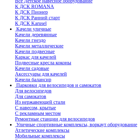
Все Детское навесное оборудование
К ДСК ROMANA
К ДСК Пионер
К ДСК Ранний старт
К ДСК Karusel
Качели уличные
Качели деревянные
Качели гнездо
Качели металлические
Качели подвесные
Каркас для качелей
Подвесные кресла коконы
Качели садовые
Аксессуары для качелей
Качели балансир
Парковки для велосипедов и самокатов
Для велосипедов
Для самокатов
Из нержавеющей стали
С навесом, крытые
С рекламным местом
Ремонтные станции для велосипедов
Уличные спортивные комплексы, воркаут оборудование
Атлетические комплексы
Мобильные комплексы