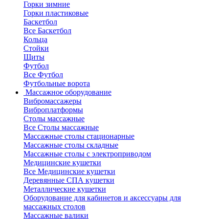
Горки зимние
Горки пластиковые
Баскетбол
Все Баскетбол
Кольца
Стойки
Щиты
Футбол
Все Футбол
Футбольные ворота
Массажное оборудование
Вибромассажеры
Виброплатформы
Столы массажные
Все Столы массажные
Массажные столы стационарные
Массажные столы складные
Массажные столы с электроприводом
Медицинские кушетки
Все Медицинские кушетки
Деревянные СПА кушетки
Металлические кушетки
Оборудование для кабинетов и аксессуары для
массажных столов
Массажные валики