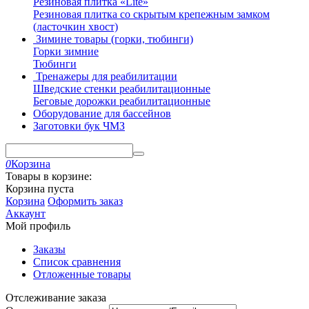
Резиновая плитка «Lite»
Резиновая плитка со скрытым крепежным замком
(ласточкин хвост)
Зимине товары (горки, тюбинги)
Горки зимние
Тюбинги
Тренажеры для реабилитации
Шведские стенки реабилитационные
Беговые дорожки реабилитационные
Оборудование для бассейнов
Заготовки бук ЧМЗ
0
Корзина
Товары в корзине:
Корзина пуста
Корзина
Оформить заказ
Аккаунт
Мой профиль
Заказы
Список сравнения
Отложенные товары
Отслеживание заказа