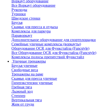
Воркаут оборудование
Все Воркаут оборудование
Рукоходы
Турники
Шведские стенки
Брусья
Скамьи для пресса и отдыха
Комплексы для паркура
Параворкаут
Дополнительное оборудование для спортплощадки
Семейные уличные комплексы (воркауты)
Оборудование OCR для Функстайла (Funcstyle)
Все Оборудование OCR для Функстайла (Funcstyle)
Комплексы полосы препятствий Функстайл
Уличные тренажеры
Брусья уличные
Свободные веса
Тренажеры на раме
Скамьи для пресса уличные
Гиперэкстензии уличные
Гребная тяга
Лыжный ход
Степпер
Вертикальная тяга
Жим от груди