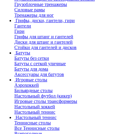
Грузоблочные тренажеры
Силовые рамы
Тренажеры для ног
Грифы, диски, гантели, гири
Гантели
Гири
Грифы для штанг и гантелей
Диски для штанг и гантелей
Стойки для гантелей и дисков
Батуты
Батуты без сетки
Батуты с сеткой уличные
Батуты для дома
Аксессуары для батутов
Игровые столы
Аэрохоккей
Бильярдные столы
Настольный футбол (кикер)
Игровые столы трансформеры
Настольный хоккей
Настольный теннис
Настольный теннис
Теннисные столы
Все Теннисные столы
Всепогодные