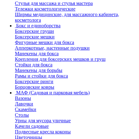
Стулья для массажа и стулья мастера
Тележки косметологические
Ширмы медицинские, для массажного кабинета,
косметолога
Бокс и единоборства
Боксерские груши
Боксерские мешки
Фигурные мешки для бокса
Апперкотные, настенные подушки
Манекены для бокса
Крепления для боксерских мешков и груш
Стойки для бокса
Манекены для борьбы
Рамы и стойки для бокса
Боксерские ринги
Борцовские ковры
МАФ (Садовая и парковая мебель)
Вазоны
Лавочки
Скамейки
Столы
Урны для мусора уличные
Качели садовые
Подвесные кресла коконы
Цветочницы