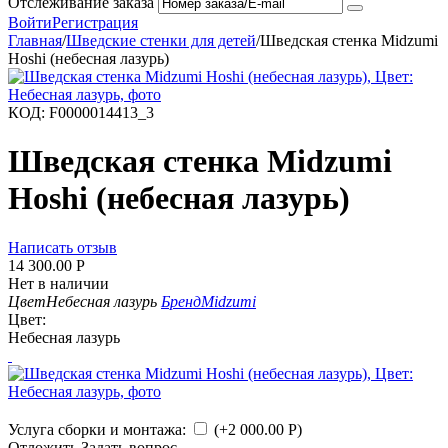
Отслеживание заказа
Войти
Регистрация
Главная
/
Шведские стенки для детей
/
Шведская стенка Midzumi
Hoshi (небесная лазурь)
КОД:
F0000014413_3
Шведская стенка Midzumi
Hoshi (небесная лазурь)
Написать отзыв
14 300.00
Р
Нет в наличии
Цвет
Небесная лазурь
Бренд
Midzumi
Цвет:
Небесная лазурь
Услуга сборки и монтажа:
(+
2 000.00
Р
)
Отложить
Задать вопрос