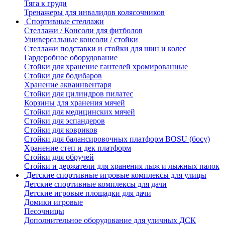
Тяга к груди
Тренажеры для инвалидов колясочников
Спортивные стеллажи
Стеллажи / Консоли для фитболов
Универсальные консоли / стойки
Стеллажи подставки и стойки для шин и колес
Гардеробное оборудование
Стойки для хранение гантелей хромированные
Стойки для бодибаров
Хранение акваинвентаря
Стойки для цилиндров пилатес
Корзины для хранения мячей
Стойки для медицинских мячей
Стойки для эспандеров
Стойки для ковриков
Стойки для балансировочных платформ BOSU (босу)
Хранение степ и дек платформ
Стойки для обручей
Стойки и держатели для хранения лыж и лыжных палок
Детские спортивные игровые комплексы для улицы
Детские спортивные комплексы для дачи
Детские игровые площадки для дачи
Домики игровые
Песочницы
Дополнительное оборудование для уличных ДСК