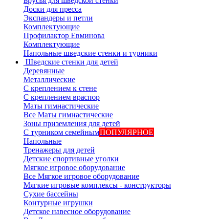
Брусья для шведской стенки
Доски для пресса
Экспандеры и петли
Комплектующие
Профилактор Евминова
Комплектующие
Напольные шведские стенки и турники
Шведские стенки для детей
Деревянные
Металлические
С креплением к стене
С креплением враспор
Маты гимнастические
Все Маты гимнастические
Зоны приземления для детей
С турником семейным
ПОПУЛЯРНОЕ
Напольные
Тренажеры для детей
Детские спортивные уголки
Мягкое игровое оборудование
Все Мягкое игровое оборудование
Мягкие игровые комплексы - конструкторы
Сухие бассейны
Контурные игрушки
Детское навесное оборудование