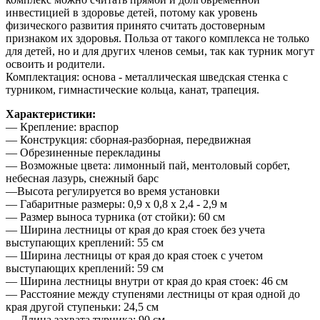
инвестицией в здоровье детей, потому как уровень
физического развития принято считать достоверным
признаком их здоровья. Польза от такого комплекса не только
для детей, но и для других членов семьи, так как турник могут
освоить и родители.
Комплектация:
основа - металлическая шведская стенка с
турником, гимнастические кольца, канат, трапеция.
Характеристики:
— Крепление: враспор
— Конструкция: сборная-разборная, передвижная
— Обрезиненные перекладины
— Возможные цвета: лимонный пай, ментоловый сорбет,
небесная лазурь, снежный барс
—Высота регулируется во время установки
— Габаритные размеры: 0,9 х 0,8 х 2,4 - 2,9 м
— Размер выноса турника (от стойки): 60 см
— Ширина лестницы от края до края стоек без учета
выступающих креплений: 55 см
— Ширина лестницы от края до края стоек с учетом
выступающих креплений: 59 см
— Ширина лестницы внутри от края до края стоек: 46 см
— Расстояние между ступенями лестницы от края одной до
края другой ступеньки: 24,5 см
— Длина захвата турника: 90 см