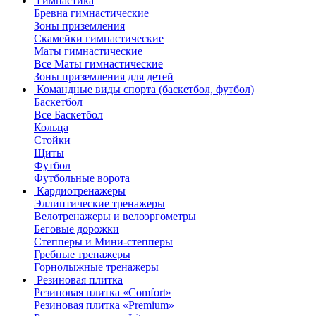
Гимнастика
Бревна гимнастические
Зоны приземления
Скамейки гимнастические
Маты гимнастические
Все Маты гимнастические
Зоны приземления для детей
Командные виды спорта (баскетбол, футбол)
Баскетбол
Все Баскетбол
Кольца
Стойки
Щиты
Футбол
Футбольные ворота
Кардиотренажеры
Эллиптические тренажеры
Велотренажеры и велоэргометры
Беговые дорожки
Степперы и Мини-степперы
Гребные тренажеры
Горнолыжные тренажеры
Резиновая плитка
Резиновая плитка «Comfort»
Резиновая плитка «Premium»