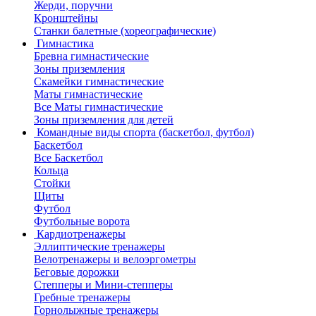
Жерди, поручни
Кронштейны
Станки балетные (хореографические)
Гимнастика
Бревна гимнастические
Зоны приземления
Скамейки гимнастические
Маты гимнастические
Все Маты гимнастические
Зоны приземления для детей
Командные виды спорта (баскетбол, футбол)
Баскетбол
Все Баскетбол
Кольца
Стойки
Щиты
Футбол
Футбольные ворота
Кардиотренажеры
Эллиптические тренажеры
Велотренажеры и велоэргометры
Беговые дорожки
Степперы и Мини-степперы
Гребные тренажеры
Горнолыжные тренажеры