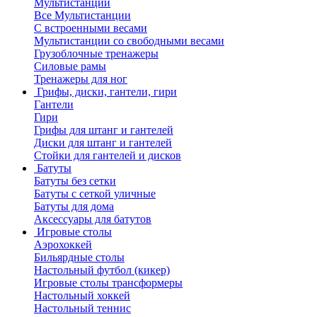
Мультистанции
Все Мультистанции
С встроенными весами
Мультистанции со свободными весами
Грузоблочные тренажеры
Силовые рамы
Тренажеры для ног
Грифы, диски, гантели, гири
Гантели
Гири
Грифы для штанг и гантелей
Диски для штанг и гантелей
Стойки для гантелей и дисков
Батуты
Батуты без сетки
Батуты с сеткой уличные
Батуты для дома
Аксессуары для батутов
Игровые столы
Аэрохоккей
Бильярдные столы
Настольный футбол (кикер)
Игровые столы трансформеры
Настольный хоккей
Настольный теннис