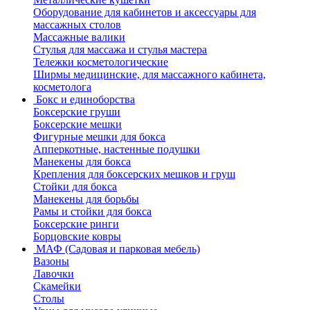
Оборудование для кабинетов и аксессуары для
массажных столов
Массажные валики
Стулья для массажа и стулья мастера
Тележки косметологические
Ширмы медицинские, для массажного кабинета,
косметолога
Бокс и единоборства
Боксерские груши
Боксерские мешки
Фигурные мешки для бокса
Апперкотные, настенные подушки
Манекены для бокса
Крепления для боксерских мешков и груш
Стойки для бокса
Манекены для борьбы
Рамы и стойки для бокса
Боксерские ринги
Борцовские ковры
МАФ (Садовая и парковая мебель)
Вазоны
Лавочки
Скамейки
Столы