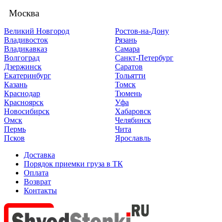
Москва
Великий Новгород
Ростов-на-Дону
Владивосток
Рязань
Владикавказ
Самара
Волгоград
Санкт-Петербург
Дзержинск
Саратов
Екатеринбург
Тольятти
Казань
Томск
Краснодар
Тюмень
Красноярск
Уфа
Новосибирск
Хабаровск
Омск
Челябинск
Пермь
Чита
Псков
Ярославль
Доставка
Порядок приемки груза в ТК
Оплата
Возврат
Контакты