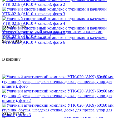
КОД:
SF1769
Уличный спортивный комплекс с турником и качелями
УТК-021k (AK10 + качели)
93 000.00
Р
В корзину
КОД:
SF1791