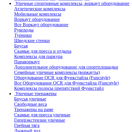
Уличные спортивные комплексы, воркаут оборудование
Атлетические комплексы
Мобильные комплексы
Воркаут оборудование
Все Воркаут оборудование
Рукоходы
Турники
Шведские стенки
Брусья
Скамьи для пресса и отдыха
Комплексы для паркура
Параворкаут
Дополнительное оборудование для спортплощадки
Семейные уличные комплексы (воркауты)
Оборудование OCR для Функстайла (Funcstyle)
Все Оборудование OCR для Функстайла (Funcstyle)
Комплексы полосы препятствий Функстайл
Уличные тренажеры
Брусья уличные
Свободные веса
Тренажеры на раме
Скамьи для пресса уличные
Гиперэкстензии уличные
Гребная тяга
Лыжный ход