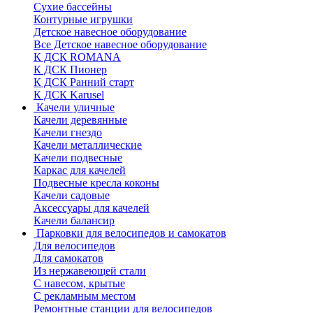
Сухие бассейны
Контурные игрушки
Детское навесное оборудование
Все Детское навесное оборудование
К ДСК ROMANA
К ДСК Пионер
К ДСК Ранний старт
К ДСК Karusel
Качели уличные
Качели деревянные
Качели гнездо
Качели металлические
Качели подвесные
Каркас для качелей
Подвесные кресла коконы
Качели садовые
Аксессуары для качелей
Качели балансир
Парковки для велосипедов и самокатов
Для велосипедов
Для самокатов
Из нержавеющей стали
С навесом, крытые
С рекламным местом
Ремонтные станции для велосипедов