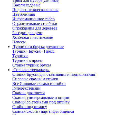
Урны для мусора уличные
Качели садовые
Подвесные кресла коконы
Цветочницы
Информационное табло
Оградительные столбики
Ограждения для деревьев
Беседки для дачи
Хозблоки пластиковые
Навесы
Турники и брусья домашние
Турник - Брусья - Пресс
Турники
Турники в проем
Стойка турник брусья
Силовые тренажеры
Стойки-брусья для отжимания и подтягивания
Силовые скамьи и стойки
Все Силовые скамьи и стойки
Гиперэкстензии
Скамьи для пресса
Скамьи универсальные и опции
Скамьи со стойками под штангу
Стойки под штангу
Скамьи скотта \ парты для бицепса