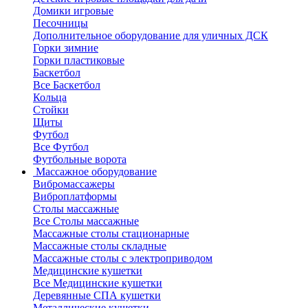
Домики игровые
Песочницы
Дополнительное оборудование для уличных ДСК
Горки зимние
Горки пластиковые
Баскетбол
Все Баскетбол
Кольца
Стойки
Щиты
Футбол
Все Футбол
Футбольные ворота
Массажное оборудование
Вибромассажеры
Виброплатформы
Столы массажные
Все Столы массажные
Массажные столы стационарные
Массажные столы складные
Массажные столы с электроприводом
Медицинские кушетки
Все Медицинские кушетки
Деревянные СПА кушетки
Металлические кушетки