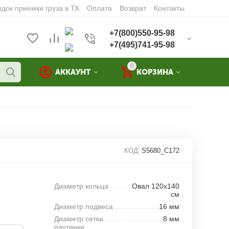
док приемки груза в ТК
Оплата
Возврат
Контакты
+7(800)550-95-98
+7(495)741-95-98
0
АККАУНТ
КОРЗИНА
КОД:
S5680_C172
Диаметр кольца
Овал 120x140
см
Диаметр подвеса
16 мм
Диаметр сетки
8 мм
паутинки