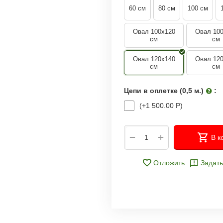
60 см
80 см
100 см
Овал 100x120
Овал 10
см
см
Овал 120x140
Овал 12
см
см
Цепи в оплетке (0,5 м.)
:
(+
1 500.00
Р
)
+
−
В к
Отложить
Задать