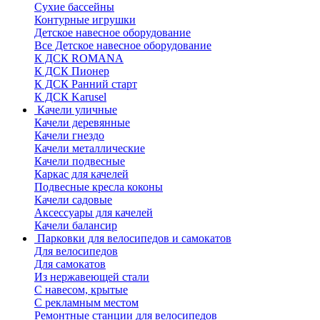
Сухие бассейны
Контурные игрушки
Детское навесное оборудование
Все Детское навесное оборудование
К ДСК ROMANA
К ДСК Пионер
К ДСК Ранний старт
К ДСК Karusel
Качели уличные
Качели деревянные
Качели гнездо
Качели металлические
Качели подвесные
Каркас для качелей
Подвесные кресла коконы
Качели садовые
Аксессуары для качелей
Качели балансир
Парковки для велосипедов и самокатов
Для велосипедов
Для самокатов
Из нержавеющей стали
С навесом, крытые
С рекламным местом
Ремонтные станции для велосипедов