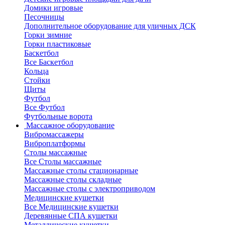
Домики игровые
Песочницы
Дополнительное оборудование для уличных ДСК
Горки зимние
Горки пластиковые
Баскетбол
Все Баскетбол
Кольца
Стойки
Щиты
Футбол
Все Футбол
Футбольные ворота
Массажное оборудование
Вибромассажеры
Виброплатформы
Столы массажные
Все Столы массажные
Массажные столы стационарные
Массажные столы складные
Массажные столы с электроприводом
Медицинские кушетки
Все Медицинские кушетки
Деревянные СПА кушетки
Металлические кушетки