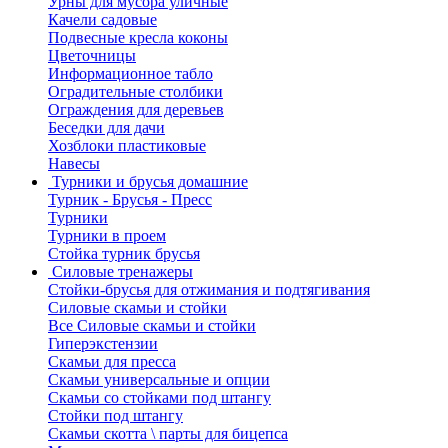
Урны для мусора уличные
Качели садовые
Подвесные кресла коконы
Цветочницы
Информационное табло
Оградительные столбики
Ограждения для деревьев
Беседки для дачи
Хозблоки пластиковые
Навесы
Турники и брусья домашние
Турник - Брусья - Пресс
Турники
Турники в проем
Стойка турник брусья
Силовые тренажеры
Стойки-брусья для отжимания и подтягивания
Силовые скамьи и стойки
Все Силовые скамьи и стойки
Гиперэкстензии
Скамьи для пресса
Скамьи универсальные и опции
Скамьи со стойками под штангу
Стойки под штангу
Скамьи скотта \ парты для бицепса