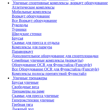
Уличные спортивные комплексы, воркаут оборудование
Атлетические комплексы
Мобильные комплексы
Воркаут оборудование
Все Воркаут оборудование
Рукоходы
Турники
Шведские стенки
Брусья
Скамьи для пресса и отдыха
Комплексы для паркура
Параворкаут
Дополнительное оборудование для спортплощадки
Семейные уличные комплексы (воркауты)
Оборудование OCR для Функстайла (Funcstyle)
Все Оборудование OCR для Функстайла (Funcstyle)
Комплексы полосы препятствий Функстайл
Уличные тренажеры
Брусья уличные
Свободные веса
Тренажеры на раме
Скамьи для пресса уличные
Гиперэкстензии уличные
Гребная тяга
Лыжный ход