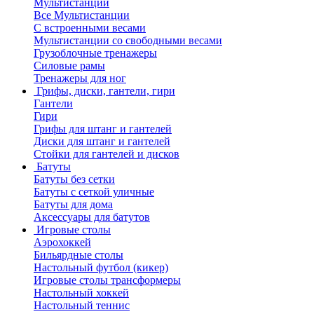
Мультистанции
Все Мультистанции
С встроенными весами
Мультистанции со свободными весами
Грузоблочные тренажеры
Силовые рамы
Тренажеры для ног
Грифы, диски, гантели, гири
Гантели
Гири
Грифы для штанг и гантелей
Диски для штанг и гантелей
Стойки для гантелей и дисков
Батуты
Батуты без сетки
Батуты с сеткой уличные
Батуты для дома
Аксессуары для батутов
Игровые столы
Аэрохоккей
Бильярдные столы
Настольный футбол (кикер)
Игровые столы трансформеры
Настольный хоккей
Настольный теннис