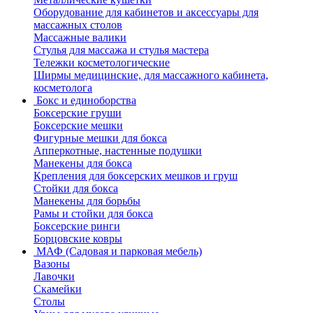
Оборудование для кабинетов и аксессуары для
массажных столов
Массажные валики
Стулья для массажа и стулья мастера
Тележки косметологические
Ширмы медицинские, для массажного кабинета,
косметолога
Бокс и единоборства
Боксерские груши
Боксерские мешки
Фигурные мешки для бокса
Апперкотные, настенные подушки
Манекены для бокса
Крепления для боксерских мешков и груш
Стойки для бокса
Манекены для борьбы
Рамы и стойки для бокса
Боксерские ринги
Борцовские ковры
МАФ (Садовая и парковая мебель)
Вазоны
Лавочки
Скамейки
Столы