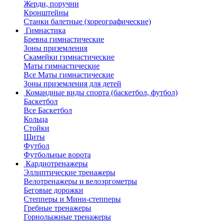
Жерди, поручни
Кронштейны
Станки балетные (хореографические)
Гимнастика
Бревна гимнастические
Зоны приземления
Скамейки гимнастические
Маты гимнастические
Все Маты гимнастические
Зоны приземления для детей
Командные виды спорта (баскетбол, футбол)
Баскетбол
Все Баскетбол
Кольца
Стойки
Щиты
Футбол
Футбольные ворота
Кардиотренажеры
Эллиптические тренажеры
Велотренажеры и велоэргометры
Беговые дорожки
Степперы и Мини-степперы
Гребные тренажеры
Горнолыжные тренажеры