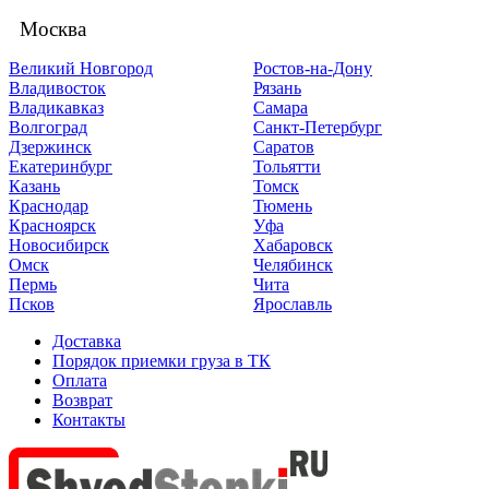
Москва
Великий Новгород
Ростов-на-Дону
Владивосток
Рязань
Владикавказ
Самара
Волгоград
Санкт-Петербург
Дзержинск
Саратов
Екатеринбург
Тольятти
Казань
Томск
Краснодар
Тюмень
Красноярск
Уфа
Новосибирск
Хабаровск
Омск
Челябинск
Пермь
Чита
Псков
Ярославль
Доставка
Порядок приемки груза в ТК
Оплата
Возврат
Контакты