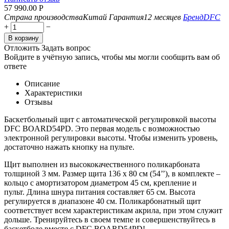
57 990.00
Р
Страна производства
Китай
Гарантия
12 месяцев
Бренд
DFC
+
−
В корзину
Отложить
Задать вопрос
Войдите в учётную запись, чтобы мы могли сообщить вам об
ответе
Описание
Характеристики
Отзывы
Баскетбольный щит с автоматической регулировкой высоты
DFC BOARD54PD. Это первая модель с возможностью
электронной регулировки высоты. Чтобы изменить уровень,
достаточно нажать кнопку на пульте.
Щит выполнен из высококачественного поликарбоната
толщиной 3 мм. Размер щита 136 х 80 см (54’’), в комплекте –
кольцо с амортизатором диаметром 45 см, крепление и
пульт. Длина шнура питания составляет 65 см. Высота
регулируется в диапазоне 40 см. Поликарбонатный щит
соответствует всем характеристикам акрила, при этом служит
дольше. Тренируйтесь в своем темпе и совершенствуйтесь в
баскетболе вместе с DFC BOARD54PD!