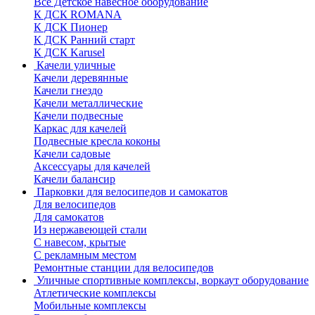
Все Детское навесное оборудование
К ДСК ROMANA
К ДСК Пионер
К ДСК Ранний старт
К ДСК Karusel
Качели уличные
Качели деревянные
Качели гнездо
Качели металлические
Качели подвесные
Каркас для качелей
Подвесные кресла коконы
Качели садовые
Аксессуары для качелей
Качели балансир
Парковки для велосипедов и самокатов
Для велосипедов
Для самокатов
Из нержавеющей стали
С навесом, крытые
С рекламным местом
Ремонтные станции для велосипедов
Уличные спортивные комплексы, воркаут оборудование
Атлетические комплексы
Мобильные комплексы