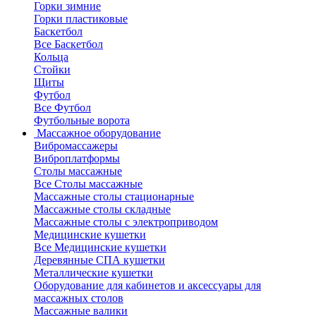
Горки зимние
Горки пластиковые
Баскетбол
Все Баскетбол
Кольца
Стойки
Щиты
Футбол
Все Футбол
Футбольные ворота
Массажное оборудование
Вибромассажеры
Виброплатформы
Столы массажные
Все Столы массажные
Массажные столы стационарные
Массажные столы складные
Массажные столы с электроприводом
Медицинские кушетки
Все Медицинские кушетки
Деревянные СПА кушетки
Металлические кушетки
Оборудование для кабинетов и аксессуары для
массажных столов
Массажные валики