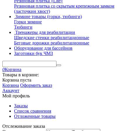
Резиновая плитка «Lite»
Резиновая плитка со скрытым крепежным замком
(ласточкин хвост)
Зимине товары (горки, тюбинги)
Горки зимние
Тюбинги
Тренажеры для реабилитации
Шведские стенки реабилитационные
Беговые дорожки реабилитационные
Оборудование для бассейнов
Заготовки бук ЧМЗ
0
Корзина
Товары в корзине:
Корзина пуста
Корзина
Оформить заказ
Аккаунт
Мой профиль
Заказы
Список сравнения
Отложенные товары
Отслеживание заказа