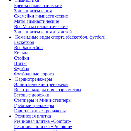
Гимнастика
Бревна гимнастические
Зоны приземления
Скамейки гимнастические
Маты гимнастические
Все Маты гимнастические
Зоны приземления для детей
Командные виды спорта (баскетбол, футбол)
Баскетбол
Все Баскетбол
Кольца
Стойки
Щиты
Футбол
Футбольные ворота
Кардиотренажеры
Эллиптические тренажеры
Велотренажеры и велоэргометры
Беговые дорожки
Степперы и Мини-степперы
Гребные тренажеры
Горнолыжные тренажеры
Резиновая плитка
Резиновая плитка «Comfort»
Резиновая плитка «Premium»