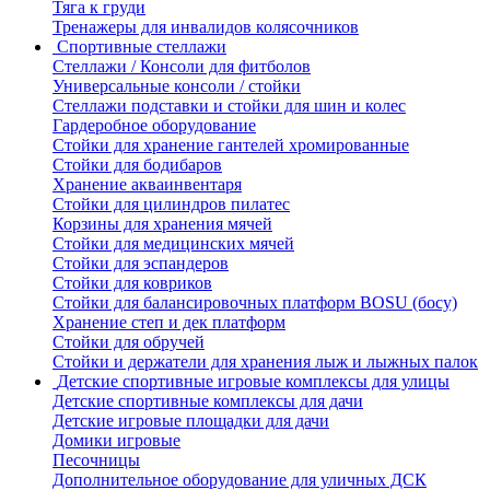
Тяга к груди
Тренажеры для инвалидов колясочников
Спортивные стеллажи
Стеллажи / Консоли для фитболов
Универсальные консоли / стойки
Стеллажи подставки и стойки для шин и колес
Гардеробное оборудование
Стойки для хранение гантелей хромированные
Стойки для бодибаров
Хранение акваинвентаря
Стойки для цилиндров пилатес
Корзины для хранения мячей
Стойки для медицинских мячей
Стойки для эспандеров
Стойки для ковриков
Стойки для балансировочных платформ BOSU (босу)
Хранение степ и дек платформ
Стойки для обручей
Стойки и держатели для хранения лыж и лыжных палок
Детские спортивные игровые комплексы для улицы
Детские спортивные комплексы для дачи
Детские игровые площадки для дачи
Домики игровые
Песочницы
Дополнительное оборудование для уличных ДСК