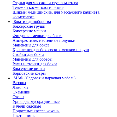
Стулья для массажа и стулья мастера
Тележки косметологические
Ширмы медицинские, для массажного кабинета,
косметолога
Бокс и единоборства
Боксерские груши
Боксерские мешки
Фигурные мешки для бокса
Апперкотные, настенные подушки
Манекены для бокса
Крепления для боксерских мешков и груш
Стойки для бокса
Манекены для борьбы
Рамы и стойки для бокса
Боксерские ринги
Борцовские ковры
МАФ (Садовая и парковая мебель)
Вазоны
Лавочки
Скамейки
Столы
Урны для мусора уличные
Качели садовые
Подвесные кресла коконы
Цветочницы