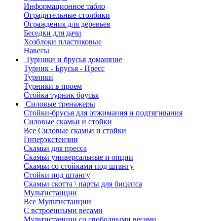
Информационное табло
Оградительные столбики
Ограждения для деревьев
Беседки для дачи
Хозблоки пластиковые
Навесы
Турники и брусья домашние
Турник - Брусья - Пресс
Турники
Турники в проем
Стойка турник брусья
Силовые тренажеры
Стойки-брусья для отжимания и подтягивания
Силовые скамьи и стойки
Все Силовые скамьи и стойки
Гиперэкстензии
Скамьи для пресса
Скамьи универсальные и опции
Скамьи со стойками под штангу
Стойки под штангу
Скамьи скотта \ парты для бицепса
Мультистанции
Все Мультистанции
С встроенными весами
Мультистанции со свободными весами