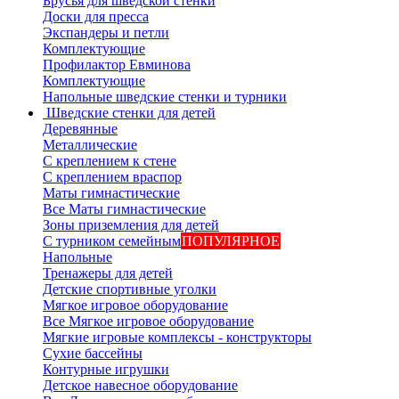
Брусья для шведской стенки
Доски для пресса
Экспандеры и петли
Комплектующие
Профилактор Евминова
Комплектующие
Напольные шведские стенки и турники
Шведские стенки для детей
Деревянные
Металлические
С креплением к стене
С креплением враспор
Маты гимнастические
Все Маты гимнастические
Зоны приземления для детей
С турником семейным
ПОПУЛЯРНОЕ
Напольные
Тренажеры для детей
Детские спортивные уголки
Мягкое игровое оборудование
Все Мягкое игровое оборудование
Мягкие игровые комплексы - конструкторы
Сухие бассейны
Контурные игрушки
Детское навесное оборудование