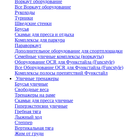
Воркаут оборудование
Все Воркаут оборудование
Рукоходы
Турники
Шведские стенки
Брусья
Скамьи для пресса и отдыха
Комплексы для паркура
Параворкаут
Дополнительное оборудование для спортплощадки
Семейные уличные комплексы (воркауты)
Оборудование OCR для Функстайла (Funcstyle)
Все Оборудование OCR для Функстайла (Funcstyle)
Комплексы полосы препятствий Функстайл
Уличные тренажеры
Брусья уличные
Свободные веса
Тренажеры на раме
Скамьи для пресса уличные
Гиперэкстензии уличные
Гребная тяга
Лыжный ход
Степпер
Вертикальная тяга
Жим от груди