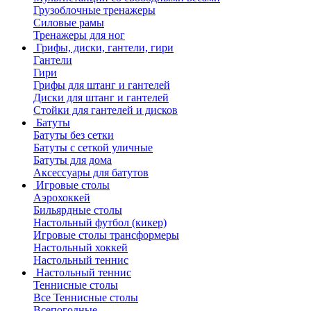
Грузоблочные тренажеры
Силовые рамы
Тренажеры для ног
Грифы, диски, гантели, гири
Гантели
Гири
Грифы для штанг и гантелей
Диски для штанг и гантелей
Стойки для гантелей и дисков
Батуты
Батуты без сетки
Батуты с сеткой уличные
Батуты для дома
Аксессуары для батутов
Игровые столы
Аэрохоккей
Бильярдные столы
Настольный футбол (кикер)
Игровые столы трансформеры
Настольный хоккей
Настольный теннис
Настольный теннис
Теннисные столы
Все Теннисные столы
Всепогодные