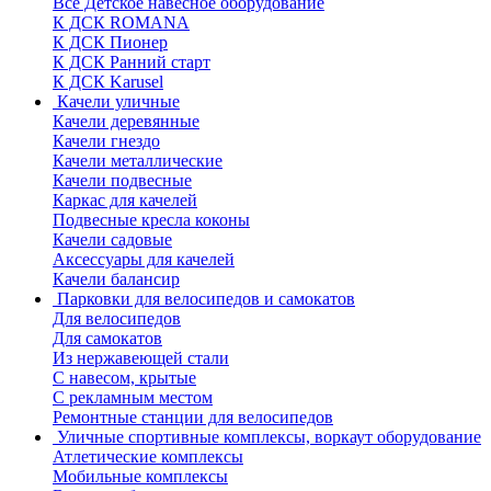
Все Детское навесное оборудование
К ДСК ROMANA
К ДСК Пионер
К ДСК Ранний старт
К ДСК Karusel
Качели уличные
Качели деревянные
Качели гнездо
Качели металлические
Качели подвесные
Каркас для качелей
Подвесные кресла коконы
Качели садовые
Аксессуары для качелей
Качели балансир
Парковки для велосипедов и самокатов
Для велосипедов
Для самокатов
Из нержавеющей стали
С навесом, крытые
С рекламным местом
Ремонтные станции для велосипедов
Уличные спортивные комплексы, воркаут оборудование
Атлетические комплексы
Мобильные комплексы