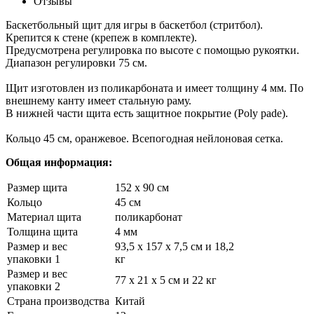
Отзывы
Баскетбольный щит для игры в баскетбол (стритбол).
Крепится к стене (крепеж в комплекте).
Предусмотрена регулировка по высоте с помощью рукоятки.
Диапазон регулировки 75 см.
Щит изготовлен из поликарбоната и имеет толщину 4 мм. По
внешнему канту имеет стальную раму.
В нижней части щита есть защитное покрытие (Poly pade).
Кольцо 45 см, оранжевое. Всепогодная нейлоновая сетка.
Общая информация:
Размер щита
152 х 90 см
Кольцо
45 см
Материал щита
поликарбонат
Толщина щита
4 мм
Размер и вес
93,5 х 157 х 7,5 см и 18,2
упаковки 1
кг
Размер и вес
77 х 21 х 5 см и 22 кг
упаковки 2
Страна производства
Китай