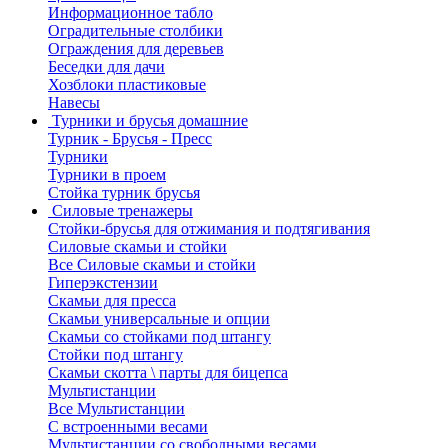
Информационное табло
Оградительные столбики
Ограждения для деревьев
Беседки для дачи
Хозблоки пластиковые
Навесы
Турники и брусья домашние
Турник - Брусья - Пресс
Турники
Турники в проем
Стойка турник брусья
Силовые тренажеры
Стойки-брусья для отжимания и подтягивания
Силовые скамьи и стойки
Все Силовые скамьи и стойки
Гиперэкстензии
Скамьи для пресса
Скамьи универсальные и опции
Скамьи со стойками под штангу
Стойки под штангу
Скамьи скотта \ парты для бицепса
Мультистанции
Все Мультистанции
С встроенными весами
Мультистанции со свободными весами