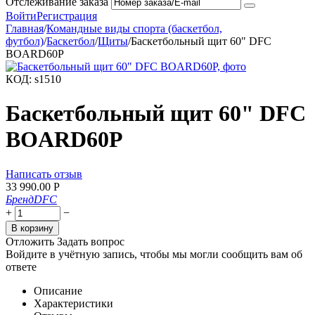
Отслеживание заказа
Войти
Регистрация
Главная
/
Командные виды спорта (баскетбол,
футбол)
/
Баскетбол
/
Щиты
/
Баскетбольный щит 60" DFC
BOARD60P
КОД:
s1510
Баскетбольный щит 60" DFC
BOARD60P
Написать отзыв
33 990.00
Р
Бренд
DFC
+
−
В корзину
Отложить
Задать вопрос
Войдите в учётную запись, чтобы мы могли сообщить вам об
ответе
Описание
Характеристики