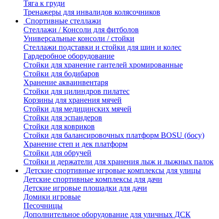
Тяга к груди
Тренажеры для инвалидов колясочников
Спортивные стеллажи
Стеллажи / Консоли для фитболов
Универсальные консоли / стойки
Стеллажи подставки и стойки для шин и колес
Гардеробное оборудование
Стойки для хранение гантелей хромированные
Стойки для бодибаров
Хранение акваинвентаря
Стойки для цилиндров пилатес
Корзины для хранения мячей
Стойки для медицинских мячей
Стойки для эспандеров
Стойки для ковриков
Стойки для балансировочных платформ BOSU (босу)
Хранение степ и дек платформ
Стойки для обручей
Стойки и держатели для хранения лыж и лыжных палок
Детские спортивные игровые комплексы для улицы
Детские спортивные комплексы для дачи
Детские игровые площадки для дачи
Домики игровые
Песочницы
Дополнительное оборудование для уличных ДСК