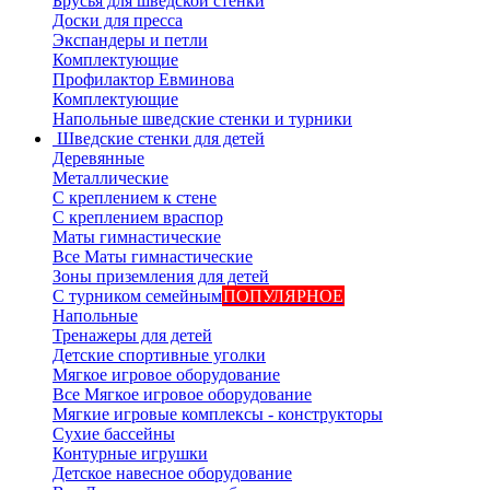
Брусья для шведской стенки
Доски для пресса
Экспандеры и петли
Комплектующие
Профилактор Евминова
Комплектующие
Напольные шведские стенки и турники
Шведские стенки для детей
Деревянные
Металлические
С креплением к стене
С креплением враспор
Маты гимнастические
Все Маты гимнастические
Зоны приземления для детей
С турником семейным
ПОПУЛЯРНОЕ
Напольные
Тренажеры для детей
Детские спортивные уголки
Мягкое игровое оборудование
Все Мягкое игровое оборудование
Мягкие игровые комплексы - конструкторы
Сухие бассейны
Контурные игрушки
Детское навесное оборудование