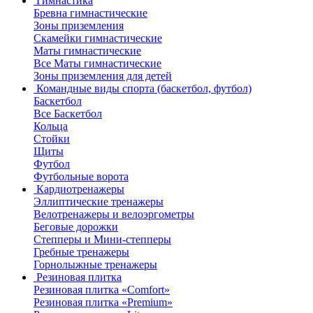
Гимнастика
Бревна гимнастические
Зоны приземления
Скамейки гимнастические
Маты гимнастические
Все Маты гимнастические
Зоны приземления для детей
Командные виды спорта (баскетбол, футбол)
Баскетбол
Все Баскетбол
Кольца
Стойки
Щиты
Футбол
Футбольные ворота
Кардиотренажеры
Эллиптические тренажеры
Велотренажеры и велоэргометры
Беговые дорожки
Степперы и Мини-степперы
Гребные тренажеры
Горнолыжные тренажеры
Резиновая плитка
Резиновая плитка «Comfort»
Резиновая плитка «Premium»