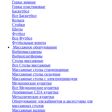
Горки зимние
Горки пластиковые
Баскетбол
Все Баскетбол
Кольца
Стойки
Щиты
Футбол
Все Футбол
Футбольные ворота
Массажное оборудование
Вибромассажеры
Виброплатформы
Столы массажные
Все Столы массажные
Массажные столы стационарные
Массажные столы складные
Массажные столы с электроприводом
Медицинские кушетки
Все Медицинские кушетки
Деревянные СПА кушетки
Металлические кушетки
Оборудование для кабинетов и аксессуары для
массажных столов
Массажные валики