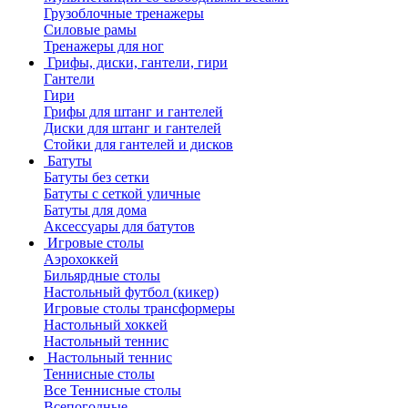
Грузоблочные тренажеры
Силовые рамы
Тренажеры для ног
Грифы, диски, гантели, гири
Гантели
Гири
Грифы для штанг и гантелей
Диски для штанг и гантелей
Стойки для гантелей и дисков
Батуты
Батуты без сетки
Батуты с сеткой уличные
Батуты для дома
Аксессуары для батутов
Игровые столы
Аэрохоккей
Бильярдные столы
Настольный футбол (кикер)
Игровые столы трансформеры
Настольный хоккей
Настольный теннис
Настольный теннис
Теннисные столы
Все Теннисные столы
Всепогодные