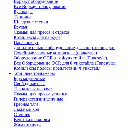
Воркаут оборудование
Все Воркаут оборудование
Рукоходы
Турники
Шведские стенки
Брусья
Скамьи для пресса и отдыха
Комплексы для паркура
Параворкаут
Дополнительное оборудование для спортплощадки
Семейные уличные комплексы (воркауты)
Оборудование OCR для Функстайла (Funcstyle)
Все Оборудование OCR для Функстайла (Funcstyle)
Комплексы полосы препятствий Функстайл
Уличные тренажеры
Брусья уличные
Свободные веса
Тренажеры на раме
Скамьи для пресса уличные
Гиперэкстензии уличные
Гребная тяга
Лыжный ход
Степпер
Вертикальная тяга
Жим от груди