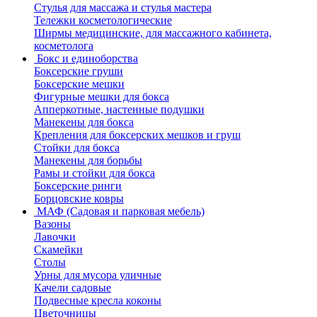
Стулья для массажа и стулья мастера
Тележки косметологические
Ширмы медицинские, для массажного кабинета,
косметолога
Бокс и единоборства
Боксерские груши
Боксерские мешки
Фигурные мешки для бокса
Апперкотные, настенные подушки
Манекены для бокса
Крепления для боксерских мешков и груш
Стойки для бокса
Манекены для борьбы
Рамы и стойки для бокса
Боксерские ринги
Борцовские ковры
МАФ (Садовая и парковая мебель)
Вазоны
Лавочки
Скамейки
Столы
Урны для мусора уличные
Качели садовые
Подвесные кресла коконы
Цветочницы