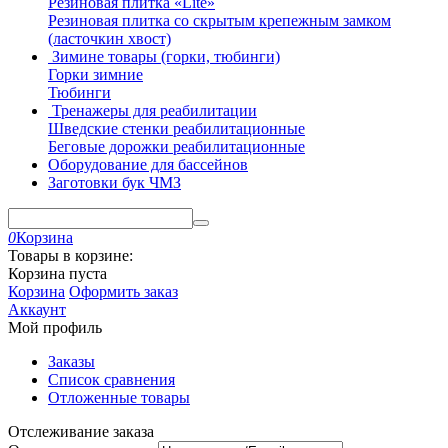
Резиновая плитка «Lite»
Резиновая плитка со скрытым крепежным замком
(ласточкин хвост)
Зимине товары (горки, тюбинги)
Горки зимние
Тюбинги
Тренажеры для реабилитации
Шведские стенки реабилитационные
Беговые дорожки реабилитационные
Оборудование для бассейнов
Заготовки бук ЧМЗ
0
Корзина
Товары в корзине:
Корзина пуста
Корзина
Оформить заказ
Аккаунт
Мой профиль
Заказы
Список сравнения
Отложенные товары
Отслеживание заказа