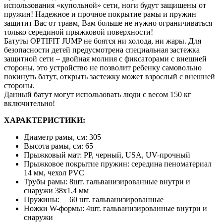
использования «купольной» сети, ноги будут защищены от
пружин! Надежное и прочное покрытие рамы и пружин
защитит Вас от травм, Вам больше не нужно ограничиваться
только серединой прыжковой поверхности!
Батуты OPTIFIT JUMP не боятся ни холода, ни жары. Для
безопасности детей предусмотрена специальная застежка
защитной сети – двойная молния с фиксаторами с внешней
стороны, это устройство не позволит ребенку самовольно
покинуть батут, открыть застежку может взрослый с внешней
стороны.
Данный батут могут использовать люди с весом 150 кг
включительно!
ХАРАКТЕРИСТИКИ:
Диаметр рамы, см: 305
Высота рамы, см: 65
Прыжковый мат: PP, черный, USA, UV-прочный
Прыжковое покрытие пружин: середина пеноматериал
14 мм, чехол PVC
Трубы рамы: 8шт. гальванизированные внутри и
снаружи 38х1,4 мм
Пружины: 60 шт. гальванизированные
Ножки W-формы: 4шт. гальванизированные внутри и
снаружи