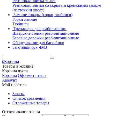
Резиновая плитка «Lite»
Резиновая плитка со скрытым крепежным замком
(ласточкин хвост)
Зимине товары (горки, тюбинги)
Горки зимние
Тюбинги
Тренажеры для реабилитации
Шведские стенки реабилитационные
Беговые дорожки реабилитационные
Оборудование для бассейнов
Заготовки бук ЧМЗ
0
Корзина
Товары в корзине:
Корзина пуста
Корзина
Оформить заказ
Аккаунт
Мой профиль
Заказы
Список сравнения
Отложенные товары
Отслеживание заказа