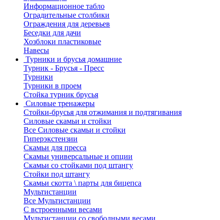
Информационное табло
Оградительные столбики
Ограждения для деревьев
Беседки для дачи
Хозблоки пластиковые
Навесы
Турники и брусья домашние
Турник - Брусья - Пресс
Турники
Турники в проем
Стойка турник брусья
Силовые тренажеры
Стойки-брусья для отжимания и подтягивания
Силовые скамьи и стойки
Все Силовые скамьи и стойки
Гиперэкстензии
Скамьи для пресса
Скамьи универсальные и опции
Скамьи со стойками под штангу
Стойки под штангу
Скамьи скотта \ парты для бицепса
Мультистанции
Все Мультистанции
С встроенными весами
Мультистанции со свободными весами