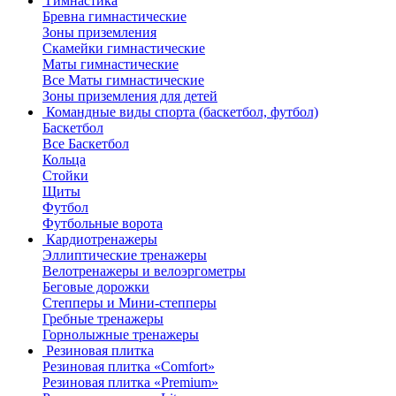
Гимнастика
Бревна гимнастические
Зоны приземления
Скамейки гимнастические
Маты гимнастические
Все Маты гимнастические
Зоны приземления для детей
Командные виды спорта (баскетбол, футбол)
Баскетбол
Все Баскетбол
Кольца
Стойки
Щиты
Футбол
Футбольные ворота
Кардиотренажеры
Эллиптические тренажеры
Велотренажеры и велоэргометры
Беговые дорожки
Степперы и Мини-степперы
Гребные тренажеры
Горнолыжные тренажеры
Резиновая плитка
Резиновая плитка «Comfort»
Резиновая плитка «Premium»