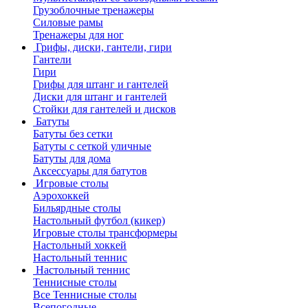
Грузоблочные тренажеры
Силовые рамы
Тренажеры для ног
Грифы, диски, гантели, гири
Гантели
Гири
Грифы для штанг и гантелей
Диски для штанг и гантелей
Стойки для гантелей и дисков
Батуты
Батуты без сетки
Батуты с сеткой уличные
Батуты для дома
Аксессуары для батутов
Игровые столы
Аэрохоккей
Бильярдные столы
Настольный футбол (кикер)
Игровые столы трансформеры
Настольный хоккей
Настольный теннис
Настольный теннис
Теннисные столы
Все Теннисные столы
Всепогодные