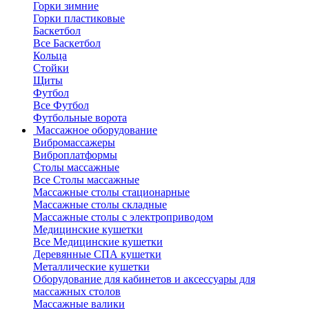
Горки зимние
Горки пластиковые
Баскетбол
Все Баскетбол
Кольца
Стойки
Щиты
Футбол
Все Футбол
Футбольные ворота
Массажное оборудование
Вибромассажеры
Виброплатформы
Столы массажные
Все Столы массажные
Массажные столы стационарные
Массажные столы складные
Массажные столы с электроприводом
Медицинские кушетки
Все Медицинские кушетки
Деревянные СПА кушетки
Металлические кушетки
Оборудование для кабинетов и аксессуары для
массажных столов
Массажные валики