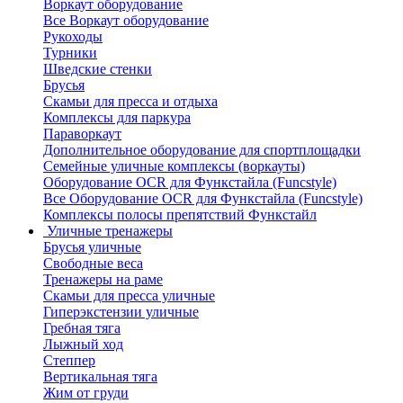
Воркаут оборудование
Все Воркаут оборудование
Рукоходы
Турники
Шведские стенки
Брусья
Скамьи для пресса и отдыха
Комплексы для паркура
Параворкаут
Дополнительное оборудование для спортплощадки
Семейные уличные комплексы (воркауты)
Оборудование OCR для Функстайла (Funcstyle)
Все Оборудование OCR для Функстайла (Funcstyle)
Комплексы полосы препятствий Функстайл
Уличные тренажеры
Брусья уличные
Свободные веса
Тренажеры на раме
Скамьи для пресса уличные
Гиперэкстензии уличные
Гребная тяга
Лыжный ход
Степпер
Вертикальная тяга
Жим от груди