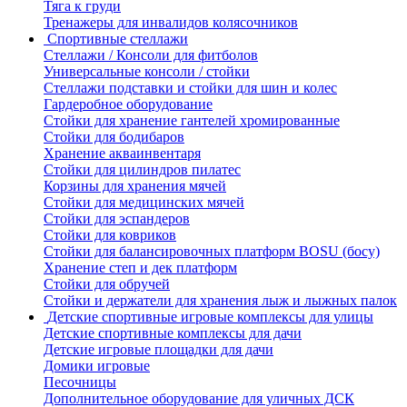
Тяга к груди
Тренажеры для инвалидов колясочников
Спортивные стеллажи
Стеллажи / Консоли для фитболов
Универсальные консоли / стойки
Стеллажи подставки и стойки для шин и колес
Гардеробное оборудование
Стойки для хранение гантелей хромированные
Стойки для бодибаров
Хранение акваинвентаря
Стойки для цилиндров пилатес
Корзины для хранения мячей
Стойки для медицинских мячей
Стойки для эспандеров
Стойки для ковриков
Стойки для балансировочных платформ BOSU (босу)
Хранение степ и дек платформ
Стойки для обручей
Стойки и держатели для хранения лыж и лыжных палок
Детские спортивные игровые комплексы для улицы
Детские спортивные комплексы для дачи
Детские игровые площадки для дачи
Домики игровые
Песочницы
Дополнительное оборудование для уличных ДСК