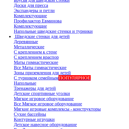
Брусья для шведской стенки
Доски для пресса
Экспандеры и петли
Комплектующие
Профилактор Евминова
Комплектующие
Напольные шведские стенки и турники
Шведские стенки для детей
Деревянные
Металлические
С креплением к стене
С креплением враспор
Маты гимнастические
Все Маты гимнастические
Зоны приземления для детей
С турником семейным
ПОПУЛЯРНОЕ
Напольные
Тренажеры для детей
Детские спортивные уголки
Мягкое игровое оборудование
Все Мягкое игровое оборудование
Мягкие игровые комплексы - конструкторы
Сухие бассейны
Контурные игрушки
Детское навесное оборудование