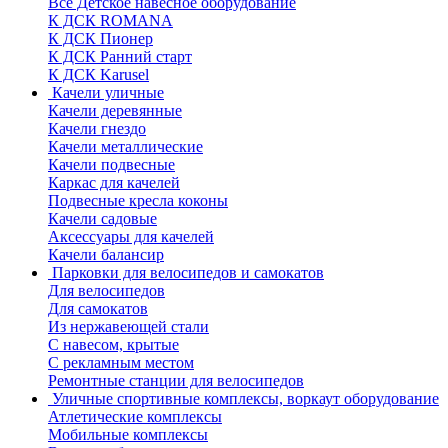
Все Детское навесное оборудование
К ДСК ROMANA
К ДСК Пионер
К ДСК Ранний старт
К ДСК Karusel
Качели уличные
Качели деревянные
Качели гнездо
Качели металлические
Качели подвесные
Каркас для качелей
Подвесные кресла коконы
Качели садовые
Аксессуары для качелей
Качели балансир
Парковки для велосипедов и самокатов
Для велосипедов
Для самокатов
Из нержавеющей стали
С навесом, крытые
С рекламным местом
Ремонтные станции для велосипедов
Уличные спортивные комплексы, воркаут оборудование
Атлетические комплексы
Мобильные комплексы