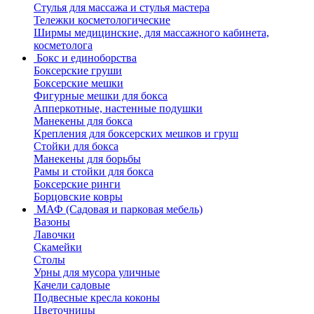
Стулья для массажа и стулья мастера
Тележки косметологические
Ширмы медицинские, для массажного кабинета,
косметолога
Бокс и единоборства
Боксерские груши
Боксерские мешки
Фигурные мешки для бокса
Апперкотные, настенные подушки
Манекены для бокса
Крепления для боксерских мешков и груш
Стойки для бокса
Манекены для борьбы
Рамы и стойки для бокса
Боксерские ринги
Борцовские ковры
МАФ (Садовая и парковая мебель)
Вазоны
Лавочки
Скамейки
Столы
Урны для мусора уличные
Качели садовые
Подвесные кресла коконы
Цветочницы