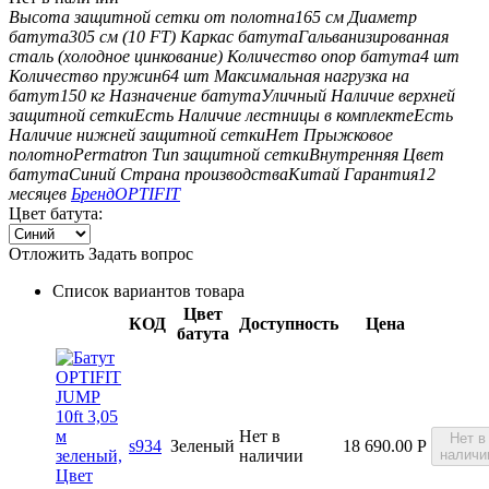
Высота защитной сетки от полотна
165 см
Диаметр
батута
305 см (10 FT)
Каркас батута
Гальванизированная
сталь (холодное цинкование)
Количество опор батута
4 шт
Количество пружин
64 шт
Максимальная нагрузка на
батут
150 кг
Назначение батута
Уличный
Наличие верхней
защитной сетки
Есть
Наличие лестницы в комплекте
Есть
Наличие нижней защитной сетки
Нет
Прыжковое
полотно
Permatron
Тип защитной сетки
Внутренняя
Цвет
батута
Синий
Страна производства
Китай
Гарантия
12
месяцев
Бренд
OPTIFIT
Цвет батута:
Отложить
Задать вопрос
Список вариантов товара
Цвет
КОД
Доступность
Цена
батута
Нет в
Нет в
s934
Зеленый
18 690.00
Р
наличии
наличи