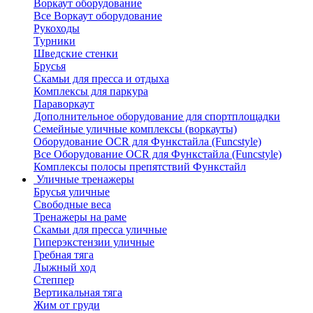
Воркаут оборудование
Все Воркаут оборудование
Рукоходы
Турники
Шведские стенки
Брусья
Скамьи для пресса и отдыха
Комплексы для паркура
Параворкаут
Дополнительное оборудование для спортплощадки
Семейные уличные комплексы (воркауты)
Оборудование OCR для Функстайла (Funcstyle)
Все Оборудование OCR для Функстайла (Funcstyle)
Комплексы полосы препятствий Функстайл
Уличные тренажеры
Брусья уличные
Свободные веса
Тренажеры на раме
Скамьи для пресса уличные
Гиперэкстензии уличные
Гребная тяга
Лыжный ход
Степпер
Вертикальная тяга
Жим от груди