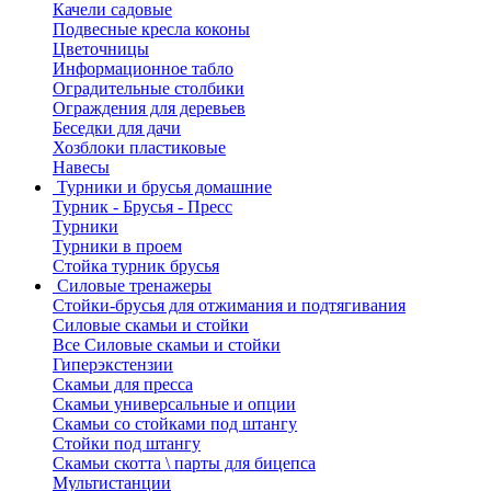
Качели садовые
Подвесные кресла коконы
Цветочницы
Информационное табло
Оградительные столбики
Ограждения для деревьев
Беседки для дачи
Хозблоки пластиковые
Навесы
Турники и брусья домашние
Турник - Брусья - Пресс
Турники
Турники в проем
Стойка турник брусья
Силовые тренажеры
Стойки-брусья для отжимания и подтягивания
Силовые скамьи и стойки
Все Силовые скамьи и стойки
Гиперэкстензии
Скамьи для пресса
Скамьи универсальные и опции
Скамьи со стойками под штангу
Стойки под штангу
Скамьи скотта \ парты для бицепса
Мультистанции