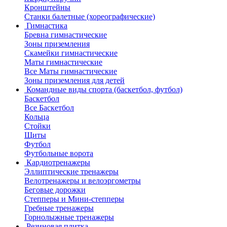
Кронштейны
Станки балетные (хореографические)
Гимнастика
Бревна гимнастические
Зоны приземления
Скамейки гимнастические
Маты гимнастические
Все Маты гимнастические
Зоны приземления для детей
Командные виды спорта (баскетбол, футбол)
Баскетбол
Все Баскетбол
Кольца
Стойки
Щиты
Футбол
Футбольные ворота
Кардиотренажеры
Эллиптические тренажеры
Велотренажеры и велоэргометры
Беговые дорожки
Степперы и Мини-степперы
Гребные тренажеры
Горнолыжные тренажеры
Резиновая плитка