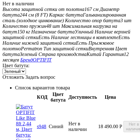
Нет в наличии
Высота защитной сетки от полотна
167 см
Диаметр
батута
244 см (8 FT)
Каркас батута
Гальванизированная
сталь (холодное цинкование)
Количество опор батута
3 шт
Количество пружин
48 шт
Максимальная нагрузка на
батут
150 кг
Назначение батута
Уличный
Наличие верхней
защитной сетки
Есть
Наличие лестницы в комплекте
Есть
Наличие нижней защитной сетки
Есть
Прыжковое
полотно
Permatron
Тип защитной сетки
Внутренняя
Цвет
батута
Зеленый
Страна производства
Китай
Гарантия
12
месяцев
Бренд
OPTIFIT
Цвет батута:
Отложить
Задать вопрос
Список вариантов товара
Цвет
КОД
Доступность
Цена
батута
Нет в
Нет в
s948
Синий
18 490.00
Р
наличии
наличи