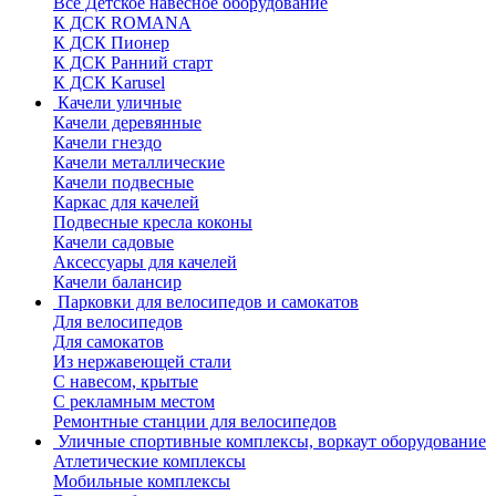
Все Детское навесное оборудование
К ДСК ROMANA
К ДСК Пионер
К ДСК Ранний старт
К ДСК Karusel
Качели уличные
Качели деревянные
Качели гнездо
Качели металлические
Качели подвесные
Каркас для качелей
Подвесные кресла коконы
Качели садовые
Аксессуары для качелей
Качели балансир
Парковки для велосипедов и самокатов
Для велосипедов
Для самокатов
Из нержавеющей стали
С навесом, крытые
С рекламным местом
Ремонтные станции для велосипедов
Уличные спортивные комплексы, воркаут оборудование
Атлетические комплексы
Мобильные комплексы