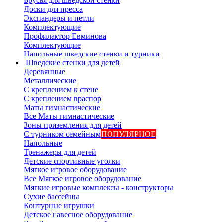
Брусья для шведской стенки
Доски для пресса
Экспандеры и петли
Комплектующие
Профилактор Евминова
Комплектующие
Напольные шведские стенки и турники
Шведские стенки для детей
Деревянные
Металлические
С креплением к стене
С креплением враспор
Маты гимнастические
Все Маты гимнастические
Зоны приземления для детей
С турником семейным
ПОПУЛЯРНОЕ
Напольные
Тренажеры для детей
Детские спортивные уголки
Мягкое игровое оборудование
Все Мягкое игровое оборудование
Мягкие игровые комплексы - конструкторы
Сухие бассейны
Контурные игрушки
Детское навесное оборудование