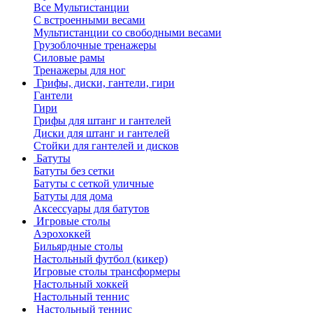
Все Мультистанции
С встроенными весами
Мультистанции со свободными весами
Грузоблочные тренажеры
Силовые рамы
Тренажеры для ног
Грифы, диски, гантели, гири
Гантели
Гири
Грифы для штанг и гантелей
Диски для штанг и гантелей
Стойки для гантелей и дисков
Батуты
Батуты без сетки
Батуты с сеткой уличные
Батуты для дома
Аксессуары для батутов
Игровые столы
Аэрохоккей
Бильярдные столы
Настольный футбол (кикер)
Игровые столы трансформеры
Настольный хоккей
Настольный теннис
Настольный теннис