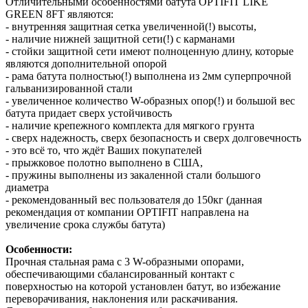
Отличительными особенностями батута OPTIFIT LIKE
GREEN 8FT являются:
- внутренняя защитная сетка увеличенной(!) высоты,
- наличие нижней защитной сети(!) с карманами
- стойки защитной сети имеют полноценную длину, которые
являются дополнительной опорой
- рама батута полностью(!) выполнена из 2мм суперпрочной
гальванизированной стали
- увеличенное количество W-образных опор(!) и большой вес
батута придает сверх устойчивость
- наличие крепежного комплекта для мягкого грунта
- сверх надежность, сверх безопасность и сверх долговечность
- это всё то, что ждёт Ваших покупателей
- прыжковое полотно выполнено в США,
- пружины выполнены из закаленной стали большого
диаметра
- рекомендованный вес пользователя до 150кг (данная
рекомендация от компании OPTIFIT направлена на
увеличение срока службы батута)
Особенности:
Прочная стальная рама с 3 W-образными опорами,
обеспечивающими сбалансированный контакт с
поверхностью на которой установлен батут, во избежание
переворачивания, наклонения или раскачивания.