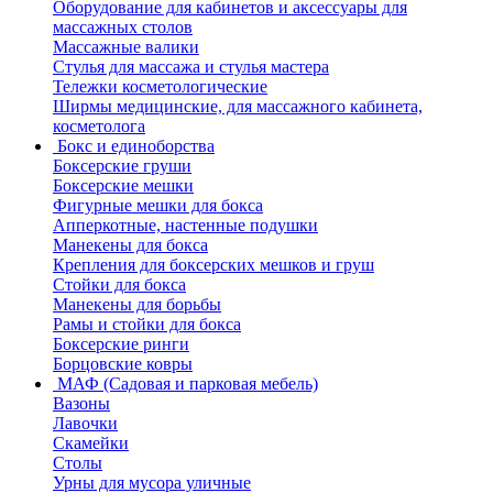
Оборудование для кабинетов и аксессуары для
массажных столов
Массажные валики
Стулья для массажа и стулья мастера
Тележки косметологические
Ширмы медицинские, для массажного кабинета,
косметолога
Бокс и единоборства
Боксерские груши
Боксерские мешки
Фигурные мешки для бокса
Апперкотные, настенные подушки
Манекены для бокса
Крепления для боксерских мешков и груш
Стойки для бокса
Манекены для борьбы
Рамы и стойки для бокса
Боксерские ринги
Борцовские ковры
МАФ (Садовая и парковая мебель)
Вазоны
Лавочки
Скамейки
Столы
Урны для мусора уличные