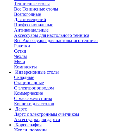
Теннисные столы
Все Теннисные столы
Всепогодные
Для помещений
Профессиональные
Антивандальные
Аксессуары для настольного тенниса
Все Аксессуары для настольного тенниса
Ракетки
Сетки
Чехлы
Мячи
Комплекты
Инверсионные столы
Складные
Стационарные
С электроприводом
Коммерческие
С массажем спины
Коврики для столов
Дартс
Дартс с электронным счётчиком
Аксессуары для дартса
Хореография
Жерди, поручни