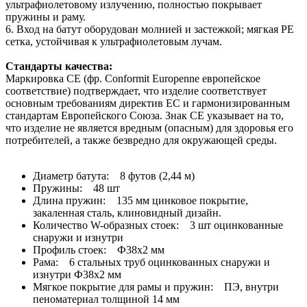
ультрафиолетовому излучению, полностью покрывает
пружины и раму.
6. Вход на батут оборудован молнией и застежкой; мягкая PE
сетка, устойчивая к ультрафиолетовым лучам.
Стандарты качества:
Маркировка CE (фр. Conformit Europenne европейское
соответствие) подтверждает, что изделие соответствует
основным требованиям директив ЕС и гармонизированным
стандартам Европейского Союза. Знак CE указывает на то,
что изделие не является вредным (опасным) для здоровья его
потребителей, а также безвредно для окружающей среды.
Диаметр батута: 8 футов (2,44 м)
Пружины: 48 шт
Длина пружин: 135 мм цинковое покрытие,
закаленная сталь, клиновидный дизайн.
Количество W-образных стоек: 3 шт оцинкованные
снаружи и изнутри
Профиль стоек: Ф38х2 мм
Рама: 6 стальных труб оцинкованных снаружи и
изнутри Ф38х2 мм
Мягкое покрытие для рамы и пружин: ПЭ, внутри
пеноматериал толщиной 14 мм