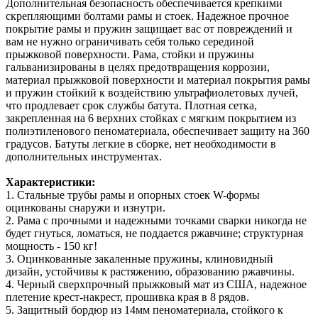
Дополнительная безопасность обеспечивается крепкими
скрепляющими болтами рамы и стоек. Надежное прочное
покрытие рамы и пружин защищает вас от повреждений и
вам не нужно ограничивать себя только серединой
прыжковой поверхности. Рама, стойки и пружины
гальванизированы в целях предотвращения коррозии,
материал прыжковой поверхности и материал покрытия рамы
и пружин стойкий к воздействию ультрафиолетовых лучей,
что продлевает срок службы батута. Плотная сетка,
закрепленная на 6 верхних стойках с мягким покрытием из
полиэтиленового пеноматериала, обеспечивает защиту на 360
градусов. Батуты легкие в сборке, нет необходимости в
дополнительных инструментах.
Характеристики:
1. Стальные трубы рамы и опорных стоек W-формы
оцинкованы снаружи и изнутри.
2. Рама с прочными и надежными точками сварки никогда не
будет гнуться, ломаться, не поддается ржавчине; структурная
мощность - 150 кг!
3. Оцинкованные закаленные пружины, клиновидный
дизайн, устойчивы к растяжению, образованию ржавчины.
4. Черный сверхпрочный прыжковый мат из США, надежное
плетение крест-накрест, прошивка края в 8 рядов.
5. Защитный бордюр из 14мм пеноматериала, стойкого к