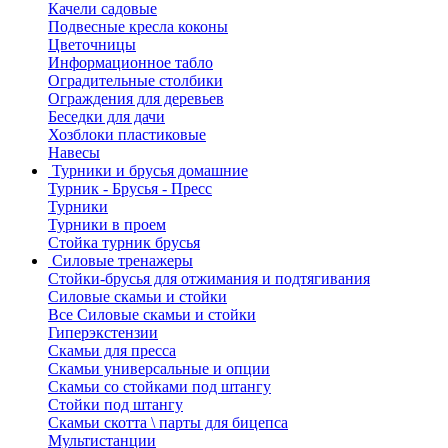
Качели садовые
Подвесные кресла коконы
Цветочницы
Информационное табло
Оградительные столбики
Ограждения для деревьев
Беседки для дачи
Хозблоки пластиковые
Навесы
Турники и брусья домашние
Турник - Брусья - Пресс
Турники
Турники в проем
Стойка турник брусья
Силовые тренажеры
Стойки-брусья для отжимания и подтягивания
Силовые скамьи и стойки
Все Силовые скамьи и стойки
Гиперэкстензии
Скамьи для пресса
Скамьи универсальные и опции
Скамьи со стойками под штангу
Стойки под штангу
Скамьи скотта \ парты для бицепса
Мультистанции