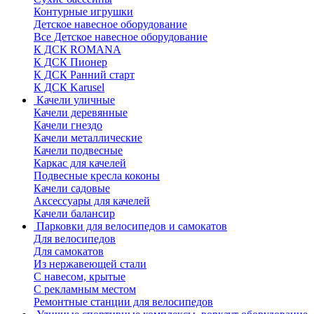
Контурные игрушки
Детское навесное оборудование
Все Детское навесное оборудование
К ДСК ROMANA
К ДСК Пионер
К ДСК Ранний старт
К ДСК Karusel
Качели уличные
Качели деревянные
Качели гнездо
Качели металлические
Качели подвесные
Каркас для качелей
Подвесные кресла коконы
Качели садовые
Аксессуары для качелей
Качели балансир
Парковки для велосипедов и самокатов
Для велосипедов
Для самокатов
Из нержавеющей стали
С навесом, крытые
С рекламным местом
Ремонтные станции для велосипедов