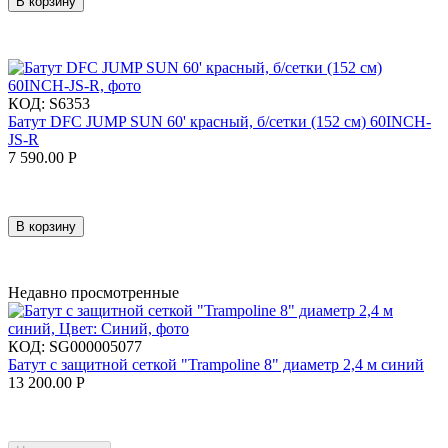
В корзину
КОД:
S6353
Батут DFC JUMP SUN 60' красный, б/сетки (152 см) 60INCH-
JS-R
7 590.00
Р
В корзину
Недавно просмотренные
КОД:
SG000005077
Батут с защитной сеткой "Trampoline 8" диаметр 2,4 м синий
13 200.00
Р