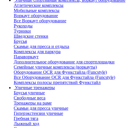
Уличные спортивные комплексы, воркаут оборудование
Атлетические комплексы
Мобильные комплексы
Воркаут оборудование
Все Воркаут оборудование
Рукоходы
Турники
Шведские стенки
Брусья
Скамьи для пресса и отдыха
Комплексы для паркура
Параворкаут
Дополнительное оборудование для спортплощадки
Семейные уличные комплексы (воркауты)
Оборудование OCR для Функстайла (Funcstyle)
Все Оборудование OCR для Функстайла (Funcstyle)
Комплексы полосы препятствий Функстайл
Уличные тренажеры
Брусья уличные
Свободные веса
Тренажеры на раме
Скамьи для пресса уличные
Гиперэкстензии уличные
Гребная тяга
Лыжный ход