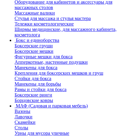
Оборудование для кабинетов и аксессуары для
массажных столов
Массажные валики
Стулья для массажа и стулья мастера
Тележки косметологические
Ширмы медицинские, для массажного кабинета,
косметолога
Бокс и единоборства
Боксерские груши
Боксерские мешки
Фигурные мешки для бокса
Апперкотные, настенные подушки
Манекены для бокса
Крепления для боксерских мешков и груш
Стойки для бокса
Манекены для борьбы
Рамы и стойки для бокса
Боксерские ринги
Борцовские ковры
МАФ (Садовая и парковая мебель)
Вазоны
Лавочки
Скамейки
Столы
Урны для мусора уличные