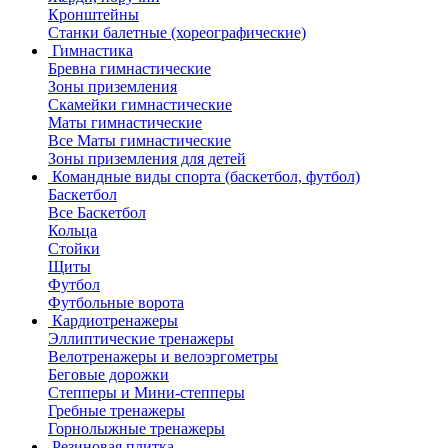
Кронштейны
Станки балетные (хореографические)
Гимнастика
Бревна гимнастические
Зоны приземления
Скамейки гимнастические
Маты гимнастические
Все Маты гимнастические
Зоны приземления для детей
Командные виды спорта (баскетбол, футбол)
Баскетбол
Все Баскетбол
Кольца
Стойки
Щиты
Футбол
Футбольные ворота
Кардиотренажеры
Эллиптические тренажеры
Велотренажеры и велоэргометры
Беговые дорожки
Степперы и Мини-степперы
Гребные тренажеры
Горнолыжные тренажеры
Резиновая плитка