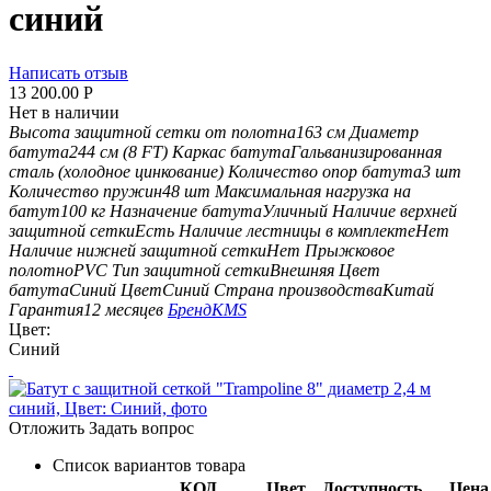
синий
Написать отзыв
13 200.00
Р
Нет в наличии
Высота защитной сетки от полотна
163 см
Диаметр
батута
244 см (8 FT)
Каркас батута
Гальванизированная
сталь (холодное цинкование)
Количество опор батута
3 шт
Количество пружин
48 шт
Максимальная нагрузка на
батут
100 кг
Назначение батута
Уличный
Наличие верхней
защитной сетки
Есть
Наличие лестницы в комплекте
Нет
Наличие нижней защитной сетки
Нет
Прыжковое
полотно
PVC
Тип защитной сетки
Внешняя
Цвет
батута
Синий
Цвет
Синий
Страна производства
Китай
Гарантия
12 месяцев
Бренд
KMS
Цвет:
Синий
Отложить
Задать вопрос
Список вариантов товара
КОД
Цвет
Доступность
Цена