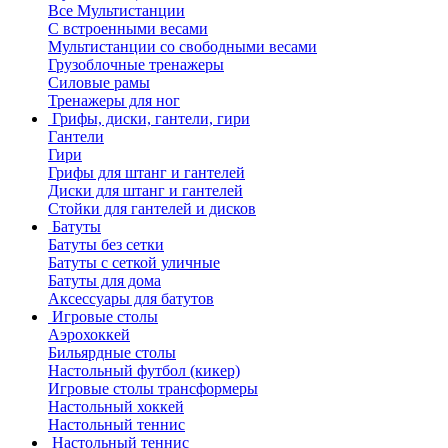
Все Мультистанции
С встроенными весами
Мультистанции со свободными весами
Грузоблочные тренажеры
Силовые рамы
Тренажеры для ног
Грифы, диски, гантели, гири
Гантели
Гири
Грифы для штанг и гантелей
Диски для штанг и гантелей
Стойки для гантелей и дисков
Батуты
Батуты без сетки
Батуты с сеткой уличные
Батуты для дома
Аксессуары для батутов
Игровые столы
Аэрохоккей
Бильярдные столы
Настольный футбол (кикер)
Игровые столы трансформеры
Настольный хоккей
Настольный теннис
Настольный теннис