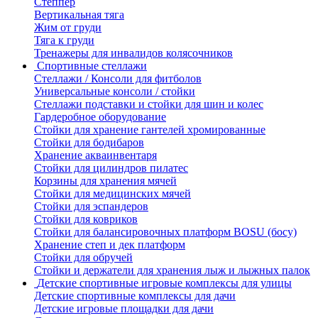
Степпер
Вертикальная тяга
Жим от груди
Тяга к груди
Тренажеры для инвалидов колясочников
Спортивные стеллажи
Стеллажи / Консоли для фитболов
Универсальные консоли / стойки
Стеллажи подставки и стойки для шин и колес
Гардеробное оборудование
Стойки для хранение гантелей хромированные
Стойки для бодибаров
Хранение акваинвентаря
Стойки для цилиндров пилатес
Корзины для хранения мячей
Стойки для медицинских мячей
Стойки для эспандеров
Стойки для ковриков
Стойки для балансировочных платформ BOSU (босу)
Хранение степ и дек платформ
Стойки для обручей
Стойки и держатели для хранения лыж и лыжных палок
Детские спортивные игровые комплексы для улицы
Детские спортивные комплексы для дачи
Детские игровые площадки для дачи