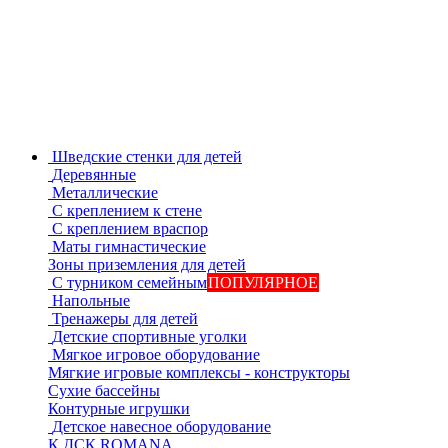
Шведские стенки для детей
Деревянные
Металлические
С креплением к стене
С креплением враспор
Маты гимнастические
Зоны приземления для детей
С турником семейным
ПОПУЛЯРНОЕ
Напольные
Тренажеры для детей
Детские спортивные уголки
Мягкое игровое оборудование
Мягкие игровые комплексы - конструкторы
Сухие бассейны
Контурные игрушки
Детское навесное оборудование
К ДСК ROMANA