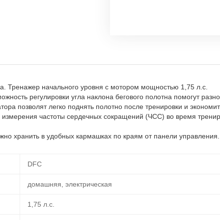
а. Тренажер начального уровня с мотором мощностью 1,75 л.с.
зможность регулировки угла наклона бегового полотна помогут раз
ора позволят легко поднять полотно после тренировки и экономит
и измерения частоты сердечных сокращений (ЧСС) во время трени
жно хранить в удобных кармашках по краям от панели управления.
DFC
домашняя, электрическая
1,75 л.с.