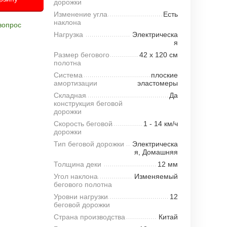
дорожки
Изменение угла
Есть
наклона
вопрос
Нагрузка
Электрическа
я
Размер бегового
42 х 120 см
полотна
Система
плоские
амортизации
эластомеры
Складная
Да
конструкция беговой
дорожки
Скорость беговой
1 - 14 км/ч
дорожки
Тип беговой дорожки
Электрическа
я, Домашняя
Толщина деки
12 мм
Угол наклона
Изменяемый
бегового полотна
Уровни нагрузки
12
беговой дорожки
Страна производства
Китай