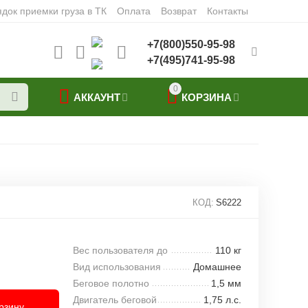
док приемки груза в ТК
Оплата
Возврат
Контакты
+7(800)550-95-98
+7(495)741-95-98
0
АККАУНТ
КОРЗИНА
КОД:
S6222
Вес пользователя до
110 кг
Вид использования
Домашнее
Беговое полотно
1,5 мм
Двигатель беговой
1,75 л.с.
рзину