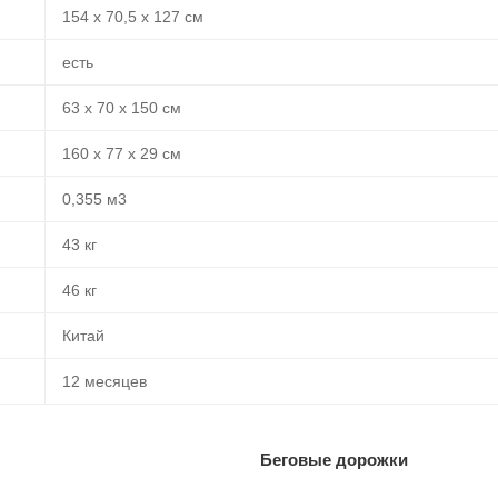
154 х 70,5 х 127 см
есть
63 х 70 х 150 см
160 х 77 х 29 см
0,355 м3
43 кг
46 кг
Китай
12 месяцев
Беговые дорожки