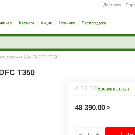
Доставка
Поря
овикам
Каталог
Акции
Новинки
Распродажа
вая дорожка LAVITA DFC T350
DFC T350
Написать отзыв
48 390.00
Р
+
−
В ко