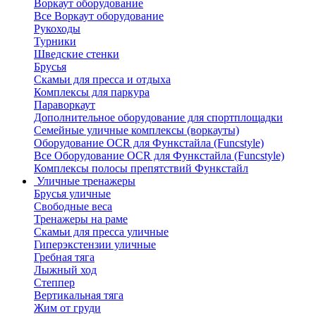
Воркаут оборудование
Все Воркаут оборудование
Рукоходы
Турники
Шведские стенки
Брусья
Скамьи для пресса и отдыха
Комплексы для паркура
Параворкаут
Дополнительное оборудование для спортплощадки
Семейные уличные комплексы (воркауты)
Оборудование OCR для Функстайла (Funcstyle)
Все Оборудование OCR для Функстайла (Funcstyle)
Комплексы полосы препятствий Функстайл
Уличные тренажеры
Брусья уличные
Свободные веса
Тренажеры на раме
Скамьи для пресса уличные
Гиперэкстензии уличные
Гребная тяга
Лыжный ход
Степпер
Вертикальная тяга
Жим от груди