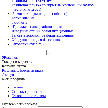
Резиновая плитка «Lite»
Резиновая плитка со скрытым крепежным замком
(ласточкин хвост)
Зимине товары (горки, тюбинги)
Горки зимние
Тюбинги
Тренажеры для реабилитации
Шведские стенки реабилитационные
Беговые дорожки реабилитационные
Оборудование для бассейнов
Заготовки бук ЧМЗ
0
Корзина
Товары в корзине:
Корзина пуста
Корзина
Оформить заказ
Аккаунт
Мой профиль
Заказы
Список сравнения
Отложенные товары
Отслеживание заказа