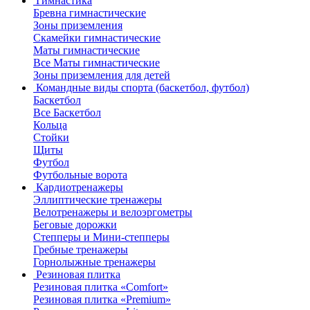
Гимнастика
Бревна гимнастические
Зоны приземления
Скамейки гимнастические
Маты гимнастические
Все Маты гимнастические
Зоны приземления для детей
Командные виды спорта (баскетбол, футбол)
Баскетбол
Все Баскетбол
Кольца
Стойки
Щиты
Футбол
Футбольные ворота
Кардиотренажеры
Эллиптические тренажеры
Велотренажеры и велоэргометры
Беговые дорожки
Степперы и Мини-степперы
Гребные тренажеры
Горнолыжные тренажеры
Резиновая плитка
Резиновая плитка «Comfort»
Резиновая плитка «Premium»