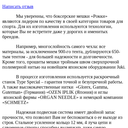
Написать отзыв
Мы уверенны, что боксерские мешки «Рокки»
являются лидером по качеству в своей категории товаров для
спорта. Для их изготовления используются технологии,
которые Вы не встретите даже у дорогих и именитых
брендов.
Например, многослойность самого чехла: все
материалы, за исключением 900-го тента, дублируются 650-
тым тентом - для большей надежности и долговечности.
Кроме того, прошиты мешки тройным швом сверхпрочной
полимерной нитью на новейшем японском оборудовании Juki.
В процессе изготовления используется раскроечный
станок Type Special – гарантия точной и безупречной работы.
А также высококачественные нитки «Glorex, Gamma,
Guterman» (Германия) «OZEN IPLIK (Япония) и иглы
японской фирмы «ORGAN NEEDLE» и немецкой компании
«SCHMETZ»
Надежная подвесная система имеет двойной запас
прочности, что позволит Вам не беспокоиться о ее выходе из
строя. Стальное усиленное кольцо 12 мм, 4 луча цепи и
сдвоенные стропы способны выдержать даже самую