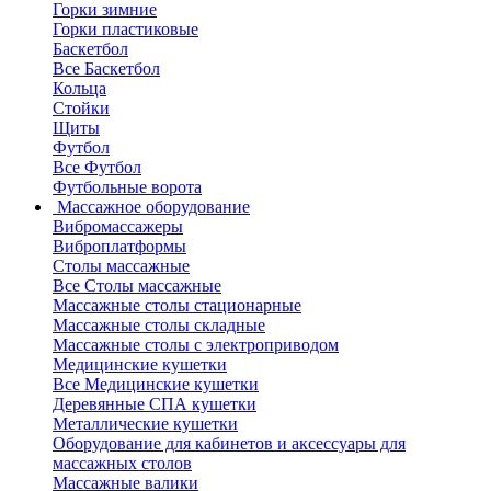
Горки зимние
Горки пластиковые
Баскетбол
Все Баскетбол
Кольца
Стойки
Щиты
Футбол
Все Футбол
Футбольные ворота
Массажное оборудование
Вибромассажеры
Виброплатформы
Столы массажные
Все Столы массажные
Массажные столы стационарные
Массажные столы складные
Массажные столы с электроприводом
Медицинские кушетки
Все Медицинские кушетки
Деревянные СПА кушетки
Металлические кушетки
Оборудование для кабинетов и аксессуары для
массажных столов
Массажные валики