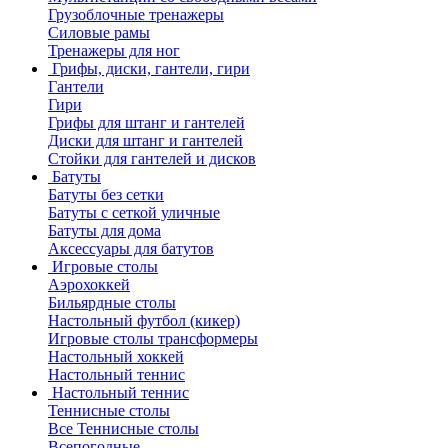
Грузоблочные тренажеры
Силовые рамы
Тренажеры для ног
Грифы, диски, гантели, гири
Гантели
Гири
Грифы для штанг и гантелей
Диски для штанг и гантелей
Стойки для гантелей и дисков
Батуты
Батуты без сетки
Батуты с сеткой уличные
Батуты для дома
Аксессуары для батутов
Игровые столы
Аэрохоккей
Бильярдные столы
Настольный футбол (кикер)
Игровые столы трансформеры
Настольный хоккей
Настольный теннис
Настольный теннис
Теннисные столы
Все Теннисные столы
Всепогодные