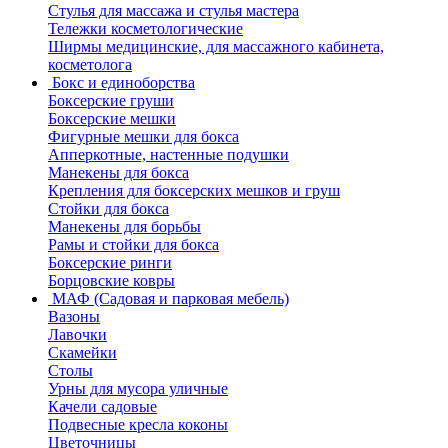
Стулья для массажа и стулья мастера
Тележки косметологические
Ширмы медицинские, для массажного кабинета,
косметолога
Бокс и единоборства
Боксерские груши
Боксерские мешки
Фигурные мешки для бокса
Апперкотные, настенные подушки
Манекены для бокса
Крепления для боксерских мешков и груш
Стойки для бокса
Манекены для борьбы
Рамы и стойки для бокса
Боксерские ринги
Борцовские ковры
МАФ (Садовая и парковая мебель)
Вазоны
Лавочки
Скамейки
Столы
Урны для мусора уличные
Качели садовые
Подвесные кресла коконы
Цветочницы