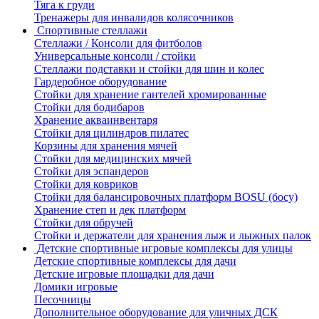
Тяга к груди
Тренажеры для инвалидов колясочников
Спортивные стеллажи
Стеллажи / Консоли для фитболов
Универсальные консоли / стойки
Стеллажи подставки и стойки для шин и колес
Гардеробное оборудование
Стойки для хранение гантелей хромированные
Стойки для бодибаров
Хранение акваинвентаря
Стойки для цилиндров пилатес
Корзины для хранения мячей
Стойки для медицинских мячей
Стойки для эспандеров
Стойки для ковриков
Стойки для балансировочных платформ BOSU (босу)
Хранение степ и дек платформ
Стойки для обручей
Стойки и держатели для хранения лыж и лыжных палок
Детские спортивные игровые комплексы для улицы
Детские спортивные комплексы для дачи
Детские игровые площадки для дачи
Домики игровые
Песочницы
Дополнительное оборудование для уличных ДСК