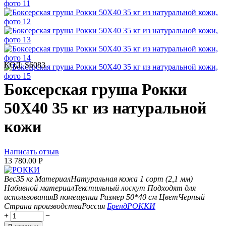
КОД:
S6083
Боксерская груша Рокки
50X40 35 кг из натуральной
кожи
Написать отзыв
13 780.00
Р
Вес
35 кг
Материал
Натуральная кожа 1 сорт (2,1 мм)
Набивной материал
Текстильный лоскут
Подходят для
использования
В помещении
Размер
50*40 см
Цвет
Черный
Страна производства
Россия
Бренд
РОККИ
+
−