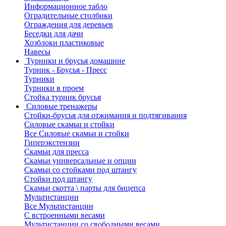
Информационное табло
Оградительные столбики
Ограждения для деревьев
Беседки для дачи
Хозблоки пластиковые
Навесы
Турники и брусья домашние
Турник - Брусья - Пресс
Турники
Турники в проем
Стойка турник брусья
Силовые тренажеры
Стойки-брусья для отжимания и подтягивания
Силовые скамьи и стойки
Все Силовые скамьи и стойки
Гиперэкстензии
Скамьи для пресса
Скамьи универсальные и опции
Скамьи со стойками под штангу
Стойки под штангу
Скамьи скотта \ парты для бицепса
Мультистанции
Все Мультистанции
С встроенными весами
Мультистанции со свободными весами