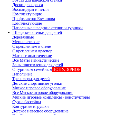
Брусья для шведской стенки
Доски для пресса
Экспандеры и петли
Комплектующие
Профилактор Евминова
Комплектующие
Напольные шведские стенки и турники
Шведские стенки для детей
Деревянные
Металлические
С креплением к стене
С креплением враспор
Маты гимнастические
Все Маты гимнастические
Зоны приземления для детей
С турником семейным
ПОПУЛЯРНОЕ
Напольные
Тренажеры для детей
Детские спортивные уголки
Мягкое игровое оборудование
Все Мягкое игровое оборудование
Мягкие игровые комплексы - конструкторы
Сухие бассейны
Контурные игрушки
Детское навесное оборудование