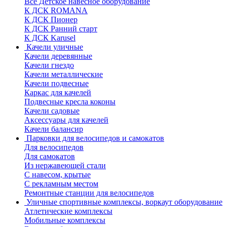
Все Детское навесное оборудование
К ДСК ROMANA
К ДСК Пионер
К ДСК Ранний старт
К ДСК Karusel
Качели уличные
Качели деревянные
Качели гнездо
Качели металлические
Качели подвесные
Каркас для качелей
Подвесные кресла коконы
Качели садовые
Аксессуары для качелей
Качели балансир
Парковки для велосипедов и самокатов
Для велосипедов
Для самокатов
Из нержавеющей стали
С навесом, крытые
С рекламным местом
Ремонтные станции для велосипедов
Уличные спортивные комплексы, воркаут оборудование
Атлетические комплексы
Мобильные комплексы