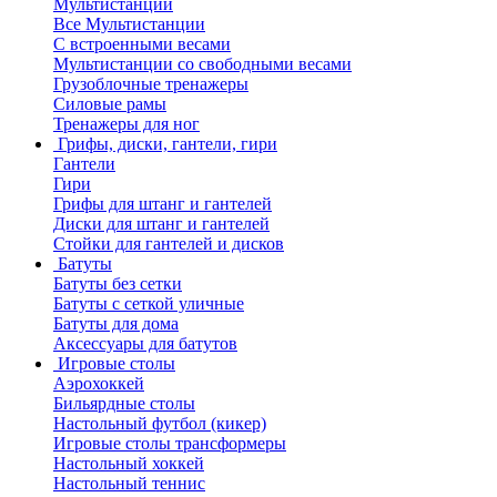
Мультистанции
Все Мультистанции
С встроенными весами
Мультистанции со свободными весами
Грузоблочные тренажеры
Силовые рамы
Тренажеры для ног
Грифы, диски, гантели, гири
Гантели
Гири
Грифы для штанг и гантелей
Диски для штанг и гантелей
Стойки для гантелей и дисков
Батуты
Батуты без сетки
Батуты с сеткой уличные
Батуты для дома
Аксессуары для батутов
Игровые столы
Аэрохоккей
Бильярдные столы
Настольный футбол (кикер)
Игровые столы трансформеры
Настольный хоккей
Настольный теннис