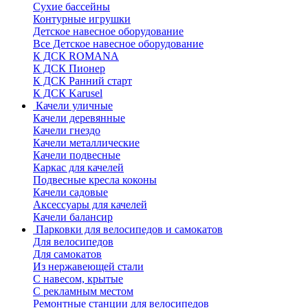
Сухие бассейны
Контурные игрушки
Детское навесное оборудование
Все Детское навесное оборудование
К ДСК ROMANA
К ДСК Пионер
К ДСК Ранний старт
К ДСК Karusel
Качели уличные
Качели деревянные
Качели гнездо
Качели металлические
Качели подвесные
Каркас для качелей
Подвесные кресла коконы
Качели садовые
Аксессуары для качелей
Качели балансир
Парковки для велосипедов и самокатов
Для велосипедов
Для самокатов
Из нержавеющей стали
С навесом, крытые
С рекламным местом
Ремонтные станции для велосипедов