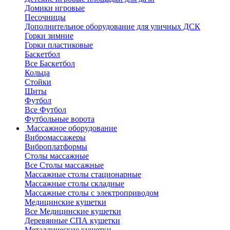
Домики игровые
Песочницы
Дополнительное оборудование для уличных ДСК
Горки зимние
Горки пластиковые
Баскетбол
Все Баскетбол
Кольца
Стойки
Щиты
Футбол
Все Футбол
Футбольные ворота
Массажное оборудование
Вибромассажеры
Виброплатформы
Столы массажные
Все Столы массажные
Массажные столы стационарные
Массажные столы складные
Массажные столы с электроприводом
Медицинские кушетки
Все Медицинские кушетки
Деревянные СПА кушетки
Металлические кушетки