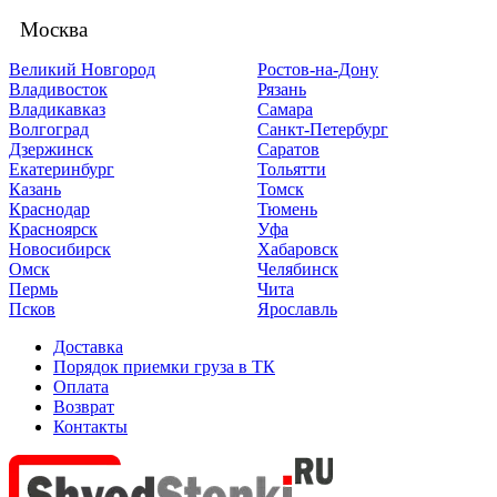
Москва
Великий Новгород
Ростов-на-Дону
Владивосток
Рязань
Владикавказ
Самара
Волгоград
Санкт-Петербург
Дзержинск
Саратов
Екатеринбург
Тольятти
Казань
Томск
Краснодар
Тюмень
Красноярск
Уфа
Новосибирск
Хабаровск
Омск
Челябинск
Пермь
Чита
Псков
Ярославль
Доставка
Порядок приемки груза в ТК
Оплата
Возврат
Контакты