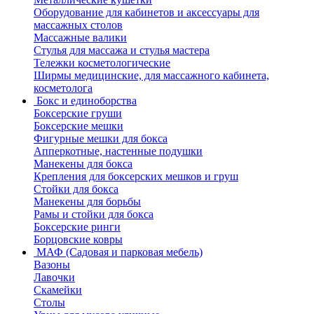
Оборудование для кабинетов и аксессуары для
массажных столов
Массажные валики
Стулья для массажа и стулья мастера
Тележки косметологические
Ширмы медицинские, для массажного кабинета,
косметолога
Бокс и единоборства
Боксерские груши
Боксерские мешки
Фигурные мешки для бокса
Апперкотные, настенные подушки
Манекены для бокса
Крепления для боксерских мешков и груш
Стойки для бокса
Манекены для борьбы
Рамы и стойки для бокса
Боксерские ринги
Борцовские ковры
МАФ (Садовая и парковая мебель)
Вазоны
Лавочки
Скамейки
Столы