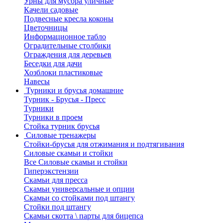
Урны для мусора уличные
Качели садовые
Подвесные кресла коконы
Цветочницы
Информационное табло
Оградительные столбики
Ограждения для деревьев
Беседки для дачи
Хозблоки пластиковые
Навесы
Турники и брусья домашние
Турник - Брусья - Пресс
Турники
Турники в проем
Стойка турник брусья
Силовые тренажеры
Стойки-брусья для отжимания и подтягивания
Силовые скамьи и стойки
Все Силовые скамьи и стойки
Гиперэкстензии
Скамьи для пресса
Скамьи универсальные и опции
Скамьи со стойками под штангу
Стойки под штангу
Скамьи скотта \ парты для бицепса