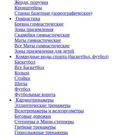
Жерди, поручни
Кронштейны
Станки балетные (хореографические)
Гимнастика
Бревна гимнастические
Зоны приземления
Скамейки гимнастические
Маты гимнастические
Все Маты гимнастические
Зоны приземления для детей
Командные виды спорта (баскетбол, футбол)
Баскетбол
Все Баскетбол
Кольца
Стойки
Щиты
Футбол
Футбольные ворота
Кардиотренажеры
Эллиптические тренажеры
Велотренажеры и велоэргометры
Беговые дорожки
Степперы и Мини-степперы
Гребные тренажеры
Горнолыжные тренажеры