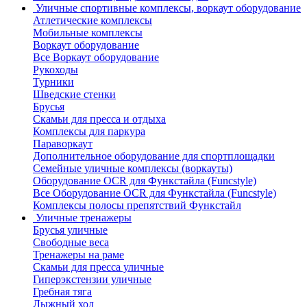
Уличные спортивные комплексы, воркаут оборудование
Атлетические комплексы
Мобильные комплексы
Воркаут оборудование
Все Воркаут оборудование
Рукоходы
Турники
Шведские стенки
Брусья
Скамьи для пресса и отдыха
Комплексы для паркура
Параворкаут
Дополнительное оборудование для спортплощадки
Семейные уличные комплексы (воркауты)
Оборудование OCR для Функстайла (Funcstyle)
Все Оборудование OCR для Функстайла (Funcstyle)
Комплексы полосы препятствий Функстайл
Уличные тренажеры
Брусья уличные
Свободные веса
Тренажеры на раме
Скамьи для пресса уличные
Гиперэкстензии уличные
Гребная тяга
Лыжный ход