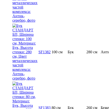
SF1382
100 см
Бук
280 см
Анти
SF1383
80 см
Бук
260 см
Беж