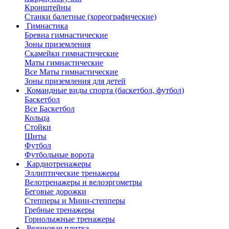
Кронштейны
Станки балетные (хореографические)
Гимнастика
Бревна гимнастические
Зоны приземления
Скамейки гимнастические
Маты гимнастические
Все Маты гимнастические
Зоны приземления для детей
Командные виды спорта (баскетбол, футбол)
Баскетбол
Все Баскетбол
Кольца
Стойки
Щиты
Футбол
Футбольные ворота
Кардиотренажеры
Эллиптические тренажеры
Велотренажеры и велоэргометры
Беговые дорожки
Степперы и Мини-степперы
Гребные тренажеры
Горнолыжные тренажеры
Резиновая плитка