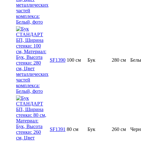
SF1390
100 см
Бук
280 см
Бел
SF1391
80 см
Бук
260 см
Чер