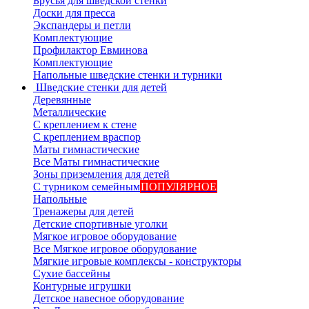
Брусья для шведской стенки
Доски для пресса
Экспандеры и петли
Комплектующие
Профилактор Евминова
Комплектующие
Напольные шведские стенки и турники
Шведские стенки для детей
Деревянные
Металлические
С креплением к стене
С креплением враспор
Маты гимнастические
Все Маты гимнастические
Зоны приземления для детей
С турником семейным
ПОПУЛЯРНОЕ
Напольные
Тренажеры для детей
Детские спортивные уголки
Мягкое игровое оборудование
Все Мягкое игровое оборудование
Мягкие игровые комплексы - конструкторы
Сухие бассейны
Контурные игрушки
Детское навесное оборудование