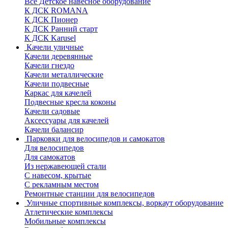
Все Детское навесное оборудование
К ДСК ROMANA
К ДСК Пионер
К ДСК Ранний старт
К ДСК Karusel
Качели уличные
Качели деревянные
Качели гнездо
Качели металлические
Качели подвесные
Каркас для качелей
Подвесные кресла коконы
Качели садовые
Аксессуары для качелей
Качели балансир
Парковки для велосипедов и самокатов
Для велосипедов
Для самокатов
Из нержавеющей стали
С навесом, крытые
С рекламным местом
Ремонтные станции для велосипедов
Уличные спортивные комплексы, воркаут оборудование
Атлетические комплексы
Мобильные комплексы