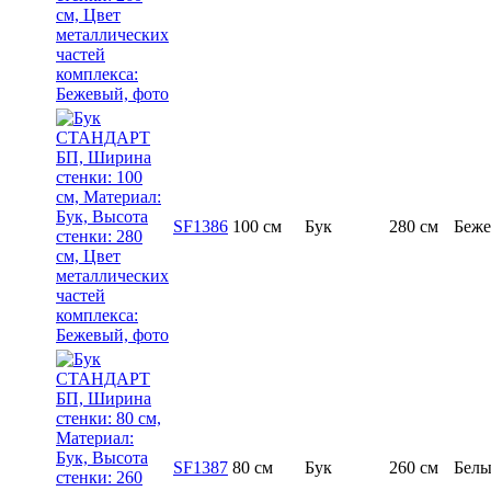
SF1386
100 см
Бук
280 см
Беж
SF1387
80 см
Бук
260 см
Бел