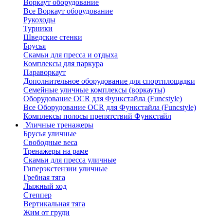
Воркаут оборудование
Все Воркаут оборудование
Рукоходы
Турники
Шведские стенки
Брусья
Скамьи для пресса и отдыха
Комплексы для паркура
Параворкаут
Дополнительное оборудование для спортплощадки
Семейные уличные комплексы (воркауты)
Оборудование OCR для Функстайла (Funcstyle)
Все Оборудование OCR для Функстайла (Funcstyle)
Комплексы полосы препятствий Функстайл
Уличные тренажеры
Брусья уличные
Свободные веса
Тренажеры на раме
Скамьи для пресса уличные
Гиперэкстензии уличные
Гребная тяга
Лыжный ход
Степпер
Вертикальная тяга
Жим от груди