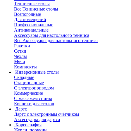
Теннисные столы
Все Теннисные столы
Всепогодные
Для помещений
Профессиональные
Антивандальные
Аксессуары для настольного тенниса
Все Аксессуары для настольного тенниса
Ракетки
Сетки
Чехлы
Мячи
Комплекты
Инверсионные столы
Складные
Стационарные
С электроприводом
Коммерческие
С массажем спины
Коврики для столов
Дартс
Дартс с электронным счётчиком
Аксессуары для дартса
Хореография
Жерди, поручни