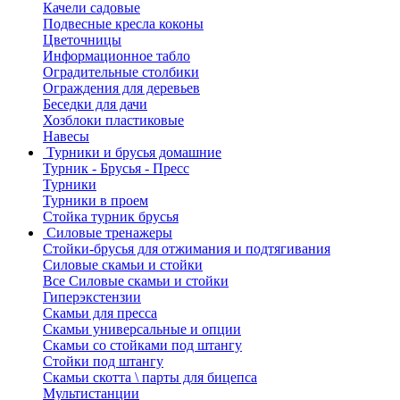
Качели садовые
Подвесные кресла коконы
Цветочницы
Информационное табло
Оградительные столбики
Ограждения для деревьев
Беседки для дачи
Хозблоки пластиковые
Навесы
Турники и брусья домашние
Турник - Брусья - Пресс
Турники
Турники в проем
Стойка турник брусья
Силовые тренажеры
Стойки-брусья для отжимания и подтягивания
Силовые скамьи и стойки
Все Силовые скамьи и стойки
Гиперэкстензии
Скамьи для пресса
Скамьи универсальные и опции
Скамьи со стойками под штангу
Стойки под штангу
Скамьи скотта \ парты для бицепса
Мультистанции