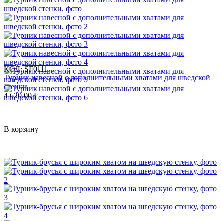
КОД:
SF0111
Турник навесной c дополнительными хватами для шведской
стенки
4 620.00
Р
В корзину