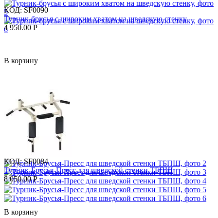
КОД:
SF0090
Турник-брусья с широким хватом на шведскую стенку
4 950.00
Р
В корзину
КОД:
SF0084
Турник-Брусья-Пресс для шведской стенки ТБПШ
8 050.00
Р
В корзину