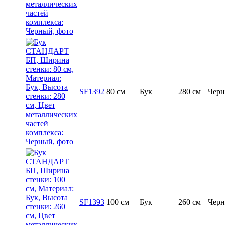
SF1392
80 см
Бук
280 см
Чер
SF1393
100 см
Бук
260 см
Чер