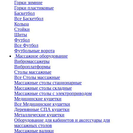
Горки зимние
Горки пластиковые
Баскетбол
Все Баскетбол
Кольца
Стойки
Щиты
Футбол
Все Футбол
Футбольные ворота
Массажное оборудование
Вибромассажеры
Виброплатформы
Столы массажные
Все Столы массажные
Массажные столы стационарные
Массажные столы складные
Массажные столы с электроприводом
Медицинские кушетки
Все Медицинские кушетки
Деревянные СПА кушетки
Металлические кушетки
Оборудование для кабинетов и аксессуары для
массажных столов
Массажные валики