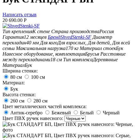
Написать отзыв
20 690.00
Р
Тип крепления
К стене
Страна производства
Россия
Гарантия
12 месяцев
Бренд
ShvedStenki-SF
Диаметр
перекладин
40 мм
Для кого
Для взрослых, Для детей, Для всей
семьи
Максимальная нагрузка
170 кг
Материал стоек
Бук
Навесное оборудование, комплектация
Брусья
Расстояние
между перекладинами
18 см
Тип комплекса
Деревянные
Материал
Бук
Ширина стенки:
80 см
100 см
Материал:
Бук
Высота стенки:
260 см
280 см
Цвет металлических частей комплекса:
Антик-серебро
Бежевый
Белый
Черный
Цвет ПВХ ручек навесного: