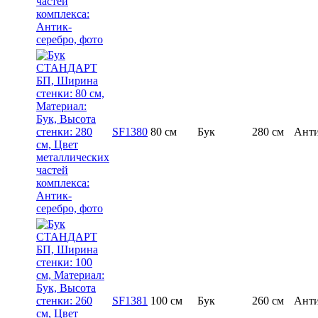
SF1380
80 см
Бук
280 см
Анти
SF1381
100 см
Бук
260 см
Анти