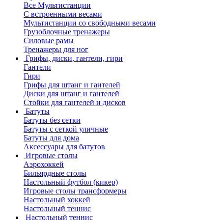
Все Мультистанции
С встроенными весами
Мультистанции со свободными весами
Грузоблочные тренажеры
Силовые рамы
Тренажеры для ног
Грифы, диски, гантели, гири
Гантели
Гири
Грифы для штанг и гантелей
Диски для штанг и гантелей
Стойки для гантелей и дисков
Батуты
Батуты без сетки
Батуты с сеткой уличные
Батуты для дома
Аксессуары для батутов
Игровые столы
Аэрохоккей
Бильярдные столы
Настольный футбол (кикер)
Игровые столы трансформеры
Настольный хоккей
Настольный теннис
Настольный теннис