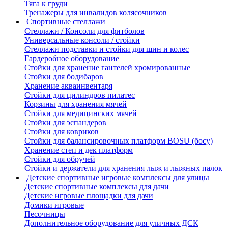
Тяга к груди
Тренажеры для инвалидов колясочников
Спортивные стеллажи
Стеллажи / Консоли для фитболов
Универсальные консоли / стойки
Стеллажи подставки и стойки для шин и колес
Гардеробное оборудование
Стойки для хранение гантелей хромированные
Стойки для бодибаров
Хранение акваинвентаря
Стойки для цилиндров пилатес
Корзины для хранения мячей
Стойки для медицинских мячей
Стойки для эспандеров
Стойки для ковриков
Стойки для балансировочных платформ BOSU (босу)
Хранение степ и дек платформ
Стойки для обручей
Стойки и держатели для хранения лыж и лыжных палок
Детские спортивные игровые комплексы для улицы
Детские спортивные комплексы для дачи
Детские игровые площадки для дачи
Домики игровые
Песочницы
Дополнительное оборудование для уличных ДСК