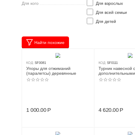
Для кого
Для взрослых
Для всей семьи
Для детей
Найти похожие
КОД:
SF0081
КОД:
SF0111
Упоры для отжиманий
Турник навесной 
(паралетсы) деревянные
дополнительными
шведской стенки
1 000.00
Р
4 620.00
Р