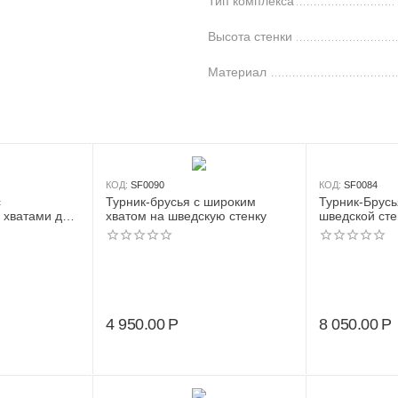
Тип комплекса
Высота стенки
Материал
КОД:
SF0090
КОД:
SF0084
c
Турник-брусья с широким
Турник-Брусь
 хватами для
хватом на шведскую стенку
шведской ст
4 950.00
Р
8 050.00
Р