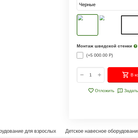
Монтаж шведской стенки
(+
5 000.00
Р
)
+
−
В к
Отложить
Задать
рудование для взрослых
Детское навесное оборудовани