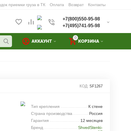
док приемки груза в ТК
Оплата
Возврат
Контакты
+7(800)550-95-98
+7(495)741-95-98
0
АККАУНТ
КОРЗИНА
КОД:
SF1267
Тип крепления
К стене
Страна производства
Россия
Гарантия
12 месяцев
Бренд
ShvedStenki-