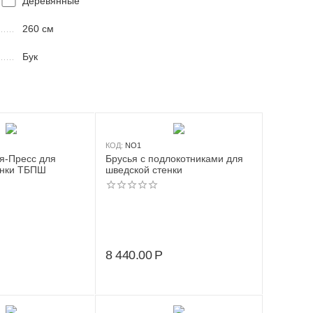
Деревянные
260 см
Бук
КОД:
NO1
я-Пресс для
Брусья с подлокотниками для
енки ТБПШ
шведской стенки
8 440.00
Р