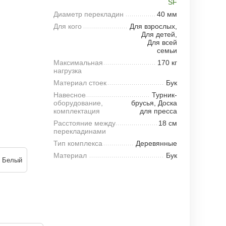
SF
Диаметр перекладин
40 мм
Для кого
Для взрослых,
Для детей,
Для всей
семьи
Максимальная
170 кг
нагрузка
Материал стоек
Бук
Навесное
Турник-
оборудование,
брусья, Доска
комплектация
для пресса
Расстояние между
18 см
перекладинами
Тип комплекса
Деревянные
Материал
Бук
Белый