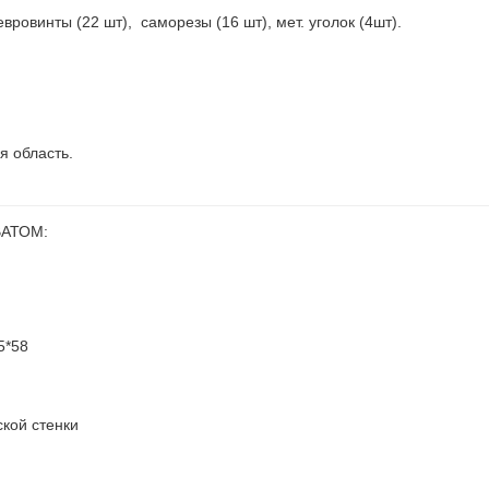
евровинты (22 шт), саморезы (16 шт), мет. уголок (4шт).
я область.
ВАТОМ:
5*58
кой стенки