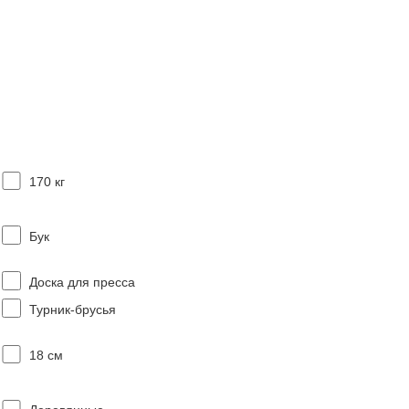
170 кг
Бук
Доска для пресса
Турник-брусья
18 см