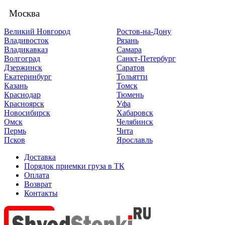
Москва
Великий Новгород
Ростов-на-Дону
Владивосток
Рязань
Владикавказ
Самара
Волгоград
Санкт-Петербург
Дзержинск
Саратов
Екатеринбург
Тольятти
Казань
Томск
Краснодар
Тюмень
Красноярск
Уфа
Новосибирск
Хабаровск
Омск
Челябинск
Пермь
Чита
Псков
Ярославль
Доставка
Порядок приемки груза в ТК
Оплата
Возврат
Контакты