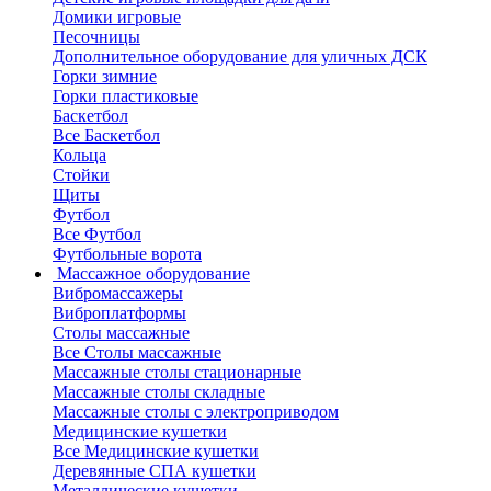
Домики игровые
Песочницы
Дополнительное оборудование для уличных ДСК
Горки зимние
Горки пластиковые
Баскетбол
Все Баскетбол
Кольца
Стойки
Щиты
Футбол
Все Футбол
Футбольные ворота
Массажное оборудование
Вибромассажеры
Виброплатформы
Столы массажные
Все Столы массажные
Массажные столы стационарные
Массажные столы складные
Массажные столы с электроприводом
Медицинские кушетки
Все Медицинские кушетки
Деревянные СПА кушетки
Металлические кушетки