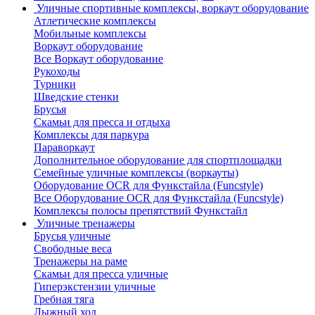
Уличные спортивные комплексы, воркаут оборудование
Атлетические комплексы
Мобильные комплексы
Воркаут оборудование
Все Воркаут оборудование
Рукоходы
Турники
Шведские стенки
Брусья
Скамьи для пресса и отдыха
Комплексы для паркура
Параворкаут
Дополнительное оборудование для спортплощадки
Семейные уличные комплексы (воркауты)
Оборудование OCR для Функстайла (Funcstyle)
Все Оборудование OCR для Функстайла (Funcstyle)
Комплексы полосы препятствий Функстайл
Уличные тренажеры
Брусья уличные
Свободные веса
Тренажеры на раме
Скамьи для пресса уличные
Гиперэкстензии уличные
Гребная тяга
Лыжный ход