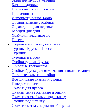
Урны для мусора уличные
Качели садовые
Подвесные кресла коконы
Цветочницы
Информационное табло
Оградительные столбики
Ограждения для деревьев
Беседки для дачи
Хозблоки пластиковые
Навесы
Турники и брусья домашние
Турник - Брусья - Пресс
Турники
Турники в проем
Стойка турник брусья
Силовые тренажеры
Стойки-брусья для отжимания и подтягивания
Силовые скамьи и стойки
Все Силовые скамьи и стойки
Гиперэкстензии
Скамьи для пресса
Скамьи универсальные и опции
Скамьи со стойками под штангу
Стойки под штангу
Скамьи скотта \ парты для бицепса