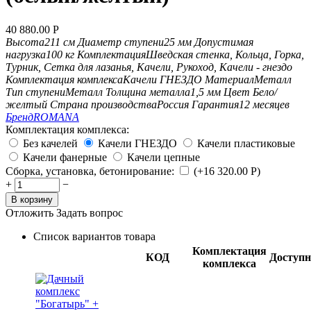
40 880.00
Р
Высота
211 см
Диаметр ступени
25 мм
Допустимая
нагрузка
100 кг
Комплектация
Шведская стенка, Кольца, Горка,
Турник, Сетка для лазанья, Качели, Рукоход, Качели - гнездо
Комплектация комплекса
Качели ГНЕЗДО
Материал
Металл
Тип ступени
Металл
Толщина металла
1,5 мм
Цвет
Бело/
желтый
Страна производства
Россия
Гарантия
12 месяцев
Бренд
ROMANA
Комплектация комплекса:
Без качелей
Качели ГНЕЗДО
Качели пластиковые
Качели фанерные
Качели цепные
Сборка, установка, бетонирование:
(+
16 320.00
Р
)
+
−
В корзину
Отложить
Задать вопрос
Список вариантов товара
Комплектация
КОД
Доступн
комплекса