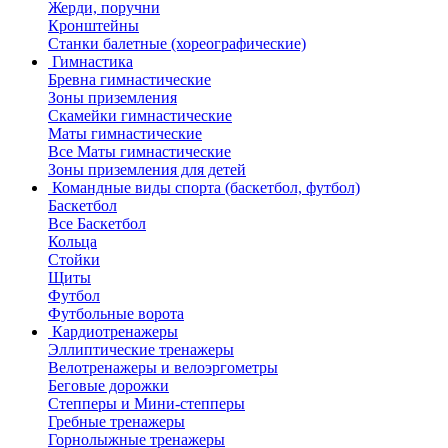
Жерди, поручни
Кронштейны
Станки балетные (хореографические)
Гимнастика
Бревна гимнастические
Зоны приземления
Скамейки гимнастические
Маты гимнастические
Все Маты гимнастические
Зоны приземления для детей
Командные виды спорта (баскетбол, футбол)
Баскетбол
Все Баскетбол
Кольца
Стойки
Щиты
Футбол
Футбольные ворота
Кардиотренажеры
Эллиптические тренажеры
Велотренажеры и велоэргометры
Беговые дорожки
Степперы и Мини-степперы
Гребные тренажеры
Горнолыжные тренажеры