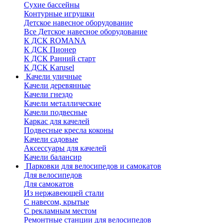
Сухие бассейны
Контурные игрушки
Детское навесное оборудование
Все Детское навесное оборудование
К ДСК ROMANA
К ДСК Пионер
К ДСК Ранний старт
К ДСК Karusel
Качели уличные
Качели деревянные
Качели гнездо
Качели металлические
Качели подвесные
Каркас для качелей
Подвесные кресла коконы
Качели садовые
Аксессуары для качелей
Качели балансир
Парковки для велосипедов и самокатов
Для велосипедов
Для самокатов
Из нержавеющей стали
С навесом, крытые
С рекламным местом
Ремонтные станции для велосипедов