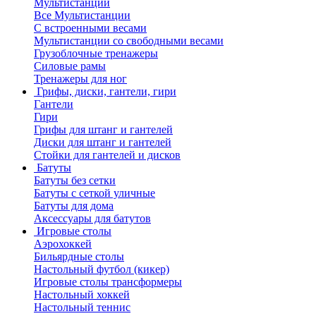
Мультистанции
Все Мультистанции
С встроенными весами
Мультистанции со свободными весами
Грузоблочные тренажеры
Силовые рамы
Тренажеры для ног
Грифы, диски, гантели, гири
Гантели
Гири
Грифы для штанг и гантелей
Диски для штанг и гантелей
Стойки для гантелей и дисков
Батуты
Батуты без сетки
Батуты с сеткой уличные
Батуты для дома
Аксессуары для батутов
Игровые столы
Аэрохоккей
Бильярдные столы
Настольный футбол (кикер)
Игровые столы трансформеры
Настольный хоккей
Настольный теннис