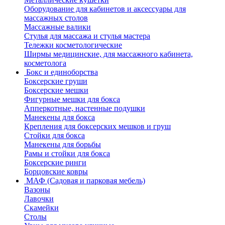
Оборудование для кабинетов и аксессуары для
массажных столов
Массажные валики
Стулья для массажа и стулья мастера
Тележки косметологические
Ширмы медицинские, для массажного кабинета,
косметолога
Бокс и единоборства
Боксерские груши
Боксерские мешки
Фигурные мешки для бокса
Апперкотные, настенные подушки
Манекены для бокса
Крепления для боксерских мешков и груш
Стойки для бокса
Манекены для борьбы
Рамы и стойки для бокса
Боксерские ринги
Борцовские ковры
МАФ (Садовая и парковая мебель)
Вазоны
Лавочки
Скамейки
Столы