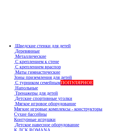
Шведские стенки для детей
Деревянные
Металлические
С креплением к стене
С креплением враспор
Маты гимнастические
Зоны приземления для детей
С турником семейным
ПОПУЛЯРНОЕ
Напольные
Тренажеры для детей
Детские спортивные уголки
Мягкое игровое оборудование
Мягкие игровые комплексы - конструкторы
Сухие бассейны
Контурные игрушки
Детское навесное оборудование
К ДСК ROMANA