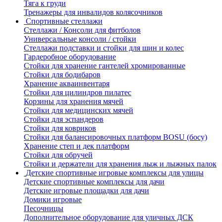
Тяга к груди
Тренажеры для инвалидов колясочников
Спортивные стеллажи
Стеллажи / Консоли для фитболов
Универсальные консоли / стойки
Стеллажи подставки и стойки для шин и колес
Гардеробное оборудование
Стойки для хранение гантелей хромированные
Стойки для бодибаров
Хранение акваинвентаря
Стойки для цилиндров пилатес
Корзины для хранения мячей
Стойки для медицинских мячей
Стойки для эспандеров
Стойки для ковриков
Стойки для балансировочных платформ BOSU (босу)
Хранение степ и дек платформ
Стойки для обручей
Стойки и держатели для хранения лыж и лыжных палок
Детские спортивные игровые комплексы для улицы
Детские спортивные комплексы для дачи
Детские игровые площадки для дачи
Домики игровые
Песочницы
Дополнительное оборудование для уличных ДСК