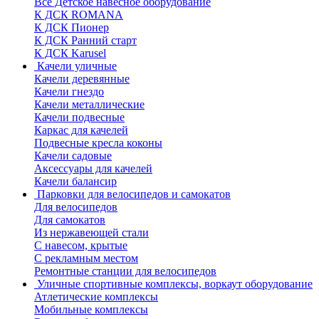
Все Детское навесное оборудование
К ДСК ROMANA
К ДСК Пионер
К ДСК Ранний старт
К ДСК Karusel
Качели уличные
Качели деревянные
Качели гнездо
Качели металлические
Качели подвесные
Каркас для качелей
Подвесные кресла коконы
Качели садовые
Аксессуары для качелей
Качели балансир
Парковки для велосипедов и самокатов
Для велосипедов
Для самокатов
Из нержавеющей стали
С навесом, крытые
С рекламным местом
Ремонтные станции для велосипедов
Уличные спортивные комплексы, воркаут оборудование
Атлетические комплексы
Мобильные комплексы