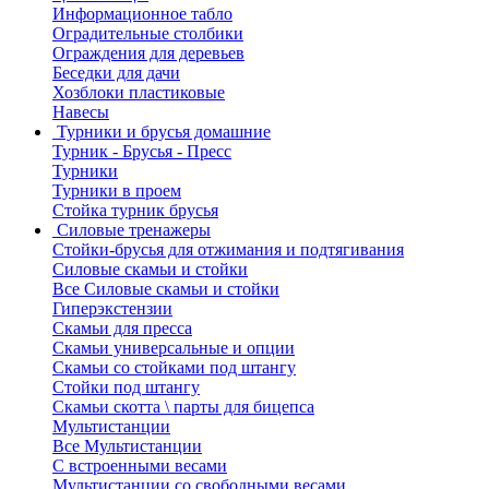
Информационное табло
Оградительные столбики
Ограждения для деревьев
Беседки для дачи
Хозблоки пластиковые
Навесы
Турники и брусья домашние
Турник - Брусья - Пресс
Турники
Турники в проем
Стойка турник брусья
Силовые тренажеры
Стойки-брусья для отжимания и подтягивания
Силовые скамьи и стойки
Все Силовые скамьи и стойки
Гиперэкстензии
Скамьи для пресса
Скамьи универсальные и опции
Скамьи со стойками под штангу
Стойки под штангу
Скамьи скотта \ парты для бицепса
Мультистанции
Все Мультистанции
С встроенными весами
Мультистанции со свободными весами