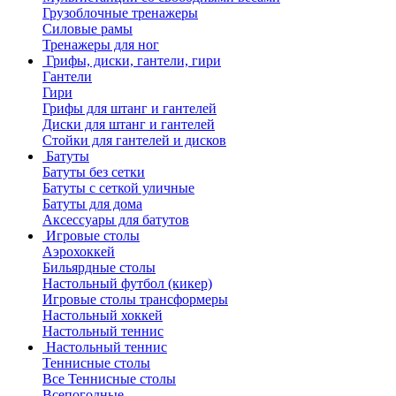
Грузоблочные тренажеры
Силовые рамы
Тренажеры для ног
Грифы, диски, гантели, гири
Гантели
Гири
Грифы для штанг и гантелей
Диски для штанг и гантелей
Стойки для гантелей и дисков
Батуты
Батуты без сетки
Батуты с сеткой уличные
Батуты для дома
Аксессуары для батутов
Игровые столы
Аэрохоккей
Бильярдные столы
Настольный футбол (кикер)
Игровые столы трансформеры
Настольный хоккей
Настольный теннис
Настольный теннис
Теннисные столы
Все Теннисные столы
Всепогодные