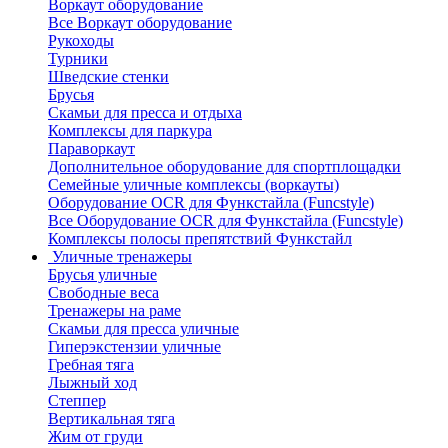
Воркаут оборудование
Все Воркаут оборудование
Рукоходы
Турники
Шведские стенки
Брусья
Скамьи для пресса и отдыха
Комплексы для паркура
Параворкаут
Дополнительное оборудование для спортплощадки
Семейные уличные комплексы (воркауты)
Оборудование OCR для Функстайла (Funcstyle)
Все Оборудование OCR для Функстайла (Funcstyle)
Комплексы полосы препятствий Функстайл
Уличные тренажеры
Брусья уличные
Свободные веса
Тренажеры на раме
Скамьи для пресса уличные
Гиперэкстензии уличные
Гребная тяга
Лыжный ход
Степпер
Вертикальная тяга
Жим от груди