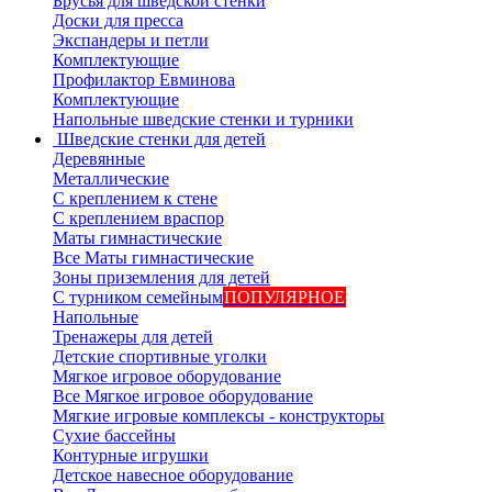
Брусья для шведской стенки
Доски для пресса
Экспандеры и петли
Комплектующие
Профилактор Евминова
Комплектующие
Напольные шведские стенки и турники
Шведские стенки для детей
Деревянные
Металлические
С креплением к стене
С креплением враспор
Маты гимнастические
Все Маты гимнастические
Зоны приземления для детей
С турником семейным
ПОПУЛЯРНОЕ
Напольные
Тренажеры для детей
Детские спортивные уголки
Мягкое игровое оборудование
Все Мягкое игровое оборудование
Мягкие игровые комплексы - конструкторы
Сухие бассейны
Контурные игрушки
Детское навесное оборудование