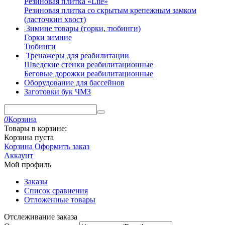
Резиновая плитка «Lite»
Резиновая плитка со скрытым крепежным замком
(ласточкин хвост)
Зимине товары (горки, тюбинги)
Горки зимние
Тюбинги
Тренажеры для реабилитации
Шведские стенки реабилитационные
Беговые дорожки реабилитационные
Оборудование для бассейнов
Заготовки бук ЧМЗ
0
Корзина
Товары в корзине:
Корзина пуста
Корзина
Оформить заказ
Аккаунт
Мой профиль
Заказы
Список сравнения
Отложенные товары
Отслеживание заказа