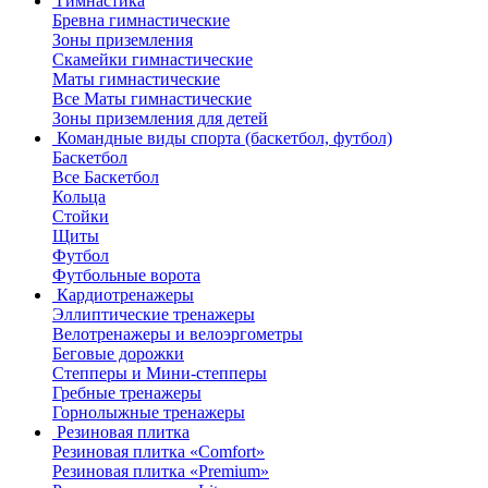
Гимнастика
Бревна гимнастические
Зоны приземления
Скамейки гимнастические
Маты гимнастические
Все Маты гимнастические
Зоны приземления для детей
Командные виды спорта (баскетбол, футбол)
Баскетбол
Все Баскетбол
Кольца
Стойки
Щиты
Футбол
Футбольные ворота
Кардиотренажеры
Эллиптические тренажеры
Велотренажеры и велоэргометры
Беговые дорожки
Степперы и Мини-степперы
Гребные тренажеры
Горнолыжные тренажеры
Резиновая плитка
Резиновая плитка «Comfort»
Резиновая плитка «Premium»