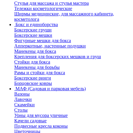
Стулья для массажа и стулья мастера
Тележки косметологические
Ширмы медицинские, для массажного кабинета,
косметолога
Бокс и единоборства
Боксерские груши
Боксерские мешки
Фигурные мешки для бокса
Апперкотные, настенные подушки
Манекены для бокса
Крепления для боксерских мешков и груш
Стойки для бокса
Манекены для борьбы
Рамы и стойки для бокса
Боксерские ринги
Борцовские ковры
МАФ (Садовая и парковая мебель)
Вазоны
Лавочки
Скамейки
Столы
Урны для мусора уличные
Качели садовые
Подвесные кресла коконы
Цветочницы