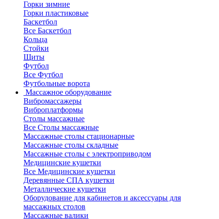
Горки зимние
Горки пластиковые
Баскетбол
Все Баскетбол
Кольца
Стойки
Щиты
Футбол
Все Футбол
Футбольные ворота
Массажное оборудование
Вибромассажеры
Виброплатформы
Столы массажные
Все Столы массажные
Массажные столы стационарные
Массажные столы складные
Массажные столы с электроприводом
Медицинские кушетки
Все Медицинские кушетки
Деревянные СПА кушетки
Металлические кушетки
Оборудование для кабинетов и аксессуары для
массажных столов
Массажные валики