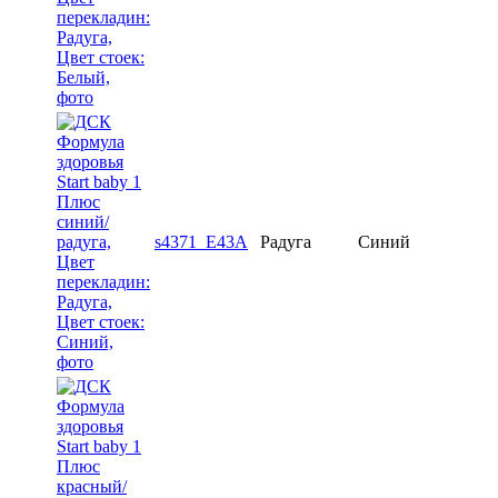
s4371_E43A
Радуга
Синий