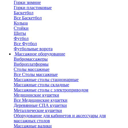
Горки зимние
Горки пластиковые
Баскетбол
Все Баскетбол
Кольца
Стойки
Щиты
Футбол
Все Футбол
Футбольные ворота
Массажное оборудование
Вибромассажеры
Виброплатформы
Столы массажные
Все Столы массажные
Массажные столы стационарные
Массажные столы складные
Массажные столы с электроприводом
Медицинские кушетки
Все Медицинские кушетки
Деревянные СПА кушетки
Металлические кушетки
Оборудование для кабинетов и аксессуары для
массажных столов
Массажные валики