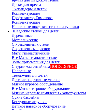
Брусья для шведской стенки
Доски для пресса
Экспандеры и петли
Комплектующие
Профилактор Евминова
Комплектующие
Напольные шведские стенки и турники
Шведские стенки для детей
Деревянные
Металлические
С креплением к стене
С креплением враспор
Маты гимнастические
Все Маты гимнастические
Зоны приземления для детей
С турником семейным
ПОПУЛЯРНОЕ
Напольные
Тренажеры для детей
Детские спортивные уголки
Мягкое игровое оборудование
Все Мягкое игровое оборудование
Мягкие игровые комплексы - конструкторы
Сухие бассейны
Контурные игрушки
Детское навесное оборудование