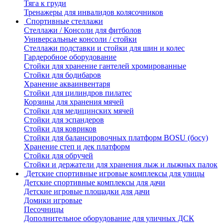
Тяга к груди
Тренажеры для инвалидов колясочников
Спортивные стеллажи
Стеллажи / Консоли для фитболов
Универсальные консоли / стойки
Стеллажи подставки и стойки для шин и колес
Гардеробное оборудование
Стойки для хранение гантелей хромированные
Стойки для бодибаров
Хранение акваинвентаря
Стойки для цилиндров пилатес
Корзины для хранения мячей
Стойки для медицинских мячей
Стойки для эспандеров
Стойки для ковриков
Стойки для балансировочных платформ BOSU (босу)
Хранение степ и дек платформ
Стойки для обручей
Стойки и держатели для хранения лыж и лыжных палок
Детские спортивные игровые комплексы для улицы
Детские спортивные комплексы для дачи
Детские игровые площадки для дачи
Домики игровые
Песочницы
Дополнительное оборудование для уличных ДСК