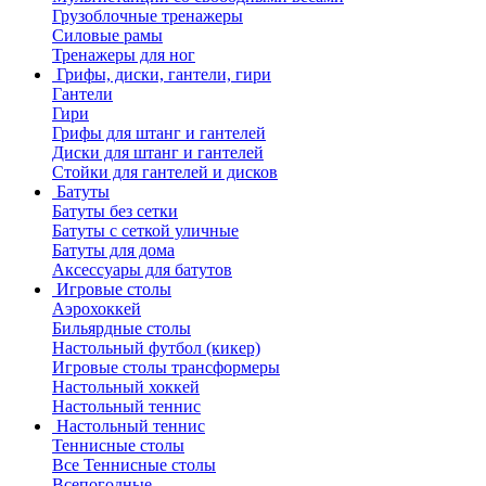
Грузоблочные тренажеры
Силовые рамы
Тренажеры для ног
Грифы, диски, гантели, гири
Гантели
Гири
Грифы для штанг и гантелей
Диски для штанг и гантелей
Стойки для гантелей и дисков
Батуты
Батуты без сетки
Батуты с сеткой уличные
Батуты для дома
Аксессуары для батутов
Игровые столы
Аэрохоккей
Бильярдные столы
Настольный футбол (кикер)
Игровые столы трансформеры
Настольный хоккей
Настольный теннис
Настольный теннис
Теннисные столы
Все Теннисные столы
Всепогодные