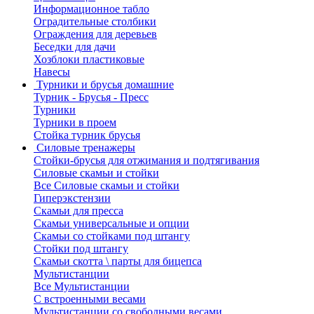
Информационное табло
Оградительные столбики
Ограждения для деревьев
Беседки для дачи
Хозблоки пластиковые
Навесы
Турники и брусья домашние
Турник - Брусья - Пресс
Турники
Турники в проем
Стойка турник брусья
Силовые тренажеры
Стойки-брусья для отжимания и подтягивания
Силовые скамьи и стойки
Все Силовые скамьи и стойки
Гиперэкстензии
Скамьи для пресса
Скамьи универсальные и опции
Скамьи со стойками под штангу
Стойки под штангу
Скамьи скотта \ парты для бицепса
Мультистанции
Все Мультистанции
С встроенными весами
Мультистанции со свободными весами