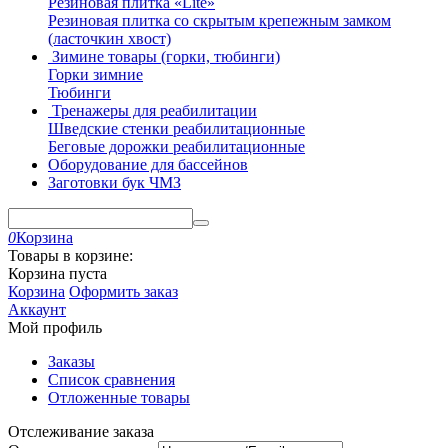
Резиновая плитка «Lite»
Резиновая плитка со скрытым крепежным замком
(ласточкин хвост)
Зимине товары (горки, тюбинги)
Горки зимние
Тюбинги
Тренажеры для реабилитации
Шведские стенки реабилитационные
Беговые дорожки реабилитационные
Оборудование для бассейнов
Заготовки бук ЧМЗ
0
Корзина
Товары в корзине:
Корзина пуста
Корзина
Оформить заказ
Аккаунт
Мой профиль
Заказы
Список сравнения
Отложенные товары
Отслеживание заказа