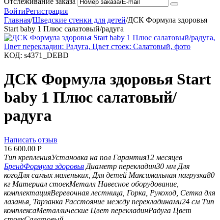
Отслеживание заказа
Войти
Регистрация
Главная
/
Шведские стенки для детей
/
ДСК Формула здоровья
Start baby 1 Плюс салатовый/радуга
КОД:
s4371_DEBD
ДСК Формула здоровья Start
baby 1 Плюс салатовый/
радуга
Написать отзыв
16 600.00
Р
Тип крепления
Установка на пол
Гарантия
12 месяцев
Бренд
Формула здоровья
Диаметр перекладин
30 мм
Для
кого
Для самых маленьких, Для детей
Максимальная нагрузка
80
кг
Материал стоек
Металл
Навесное оборудование,
комплектация
Веревочная лестница, Горка, Рукоход, Сетка для
лазанья, Тарзанка
Расстояние между перекладинами
24 см
Тип
комплекса
Металлические
Цвет перекладин
Радуга
Цвет
стоек
Салатовый