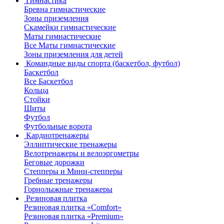
Гимнастика
Бревна гимнастические
Зоны приземления
Скамейки гимнастические
Маты гимнастические
Все Маты гимнастические
Зоны приземления для детей
Командные виды спорта (баскетбол, футбол)
Баскетбол
Все Баскетбол
Кольца
Стойки
Щиты
Футбол
Футбольные ворота
Кардиотренажеры
Эллиптические тренажеры
Велотренажеры и велоэргометры
Беговые дорожки
Степперы и Мини-степперы
Гребные тренажеры
Горнолыжные тренажеры
Резиновая плитка
Резиновая плитка «Comfort»
Резиновая плитка «Premium»