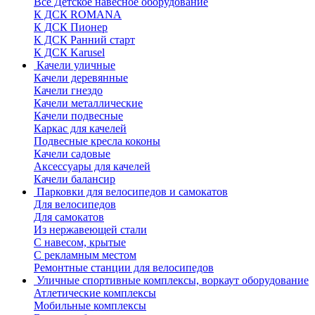
Все Детское навесное оборудование
К ДСК ROMANA
К ДСК Пионер
К ДСК Ранний старт
К ДСК Karusel
Качели уличные
Качели деревянные
Качели гнездо
Качели металлические
Качели подвесные
Каркас для качелей
Подвесные кресла коконы
Качели садовые
Аксессуары для качелей
Качели балансир
Парковки для велосипедов и самокатов
Для велосипедов
Для самокатов
Из нержавеющей стали
С навесом, крытые
С рекламным местом
Ремонтные станции для велосипедов
Уличные спортивные комплексы, воркаут оборудование
Атлетические комплексы
Мобильные комплексы