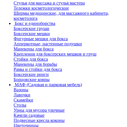
Стулья для массажа и стулья мастера
Тележки косметологические
Ширмы медицинские, для массажного кабинета,
косметолога
Бокс и единоборства
Боксерские груши
Боксерские мешки
Фигурные мешки для бокса
Апперкотные, настенные подушки
Манекены для бокса
Крепления для боксерских мешков и груш
Стойки для бокса
Манекены для борьбы
Рамы и стойки для бокса
Боксерские ринги
Борцовские ковры
МАФ (Садовая и парковая мебель)
Вазоны
Лавочки
Скамейки
Столы
Урны для мусора уличные
Качели садовые
Подвесные кресла коконы
Цветочницы