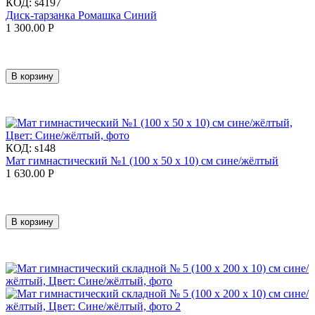
КОД:
s4197
Диск-тарзанка Ромашка Синий
1 300.00
Р
В корзину
КОД:
s148
Мат гимнастический №1 (100 х 50 х 10) см сине/жёлтый
1 630.00
Р
В корзину