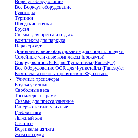
Воркаут оборудование
Все Воркаут оборудование
Рукоходы
Турники
Шведские стенки
Брусья
Скамьи для пресса и отдыха
Комплексы для паркура
Параворкаут
Дополнительное оборудование для спортплощадки
Семейные уличные комплексы (воркауты)
Оборудование OCR для Функстайла (Funcstyle)
Все Оборудование OCR для Функстайла (Funcstyle)
Комплексы полосы препятствий Функстайл
Уличные тренажеры
Брусья уличные
Свободные веса
Тренажеры на раме
Скамьи для пресса уличные
Гиперэкстензии уличные
Гребная тяга
Лыжный ход
Степпер
Вертикальная тяга
Жим от груди