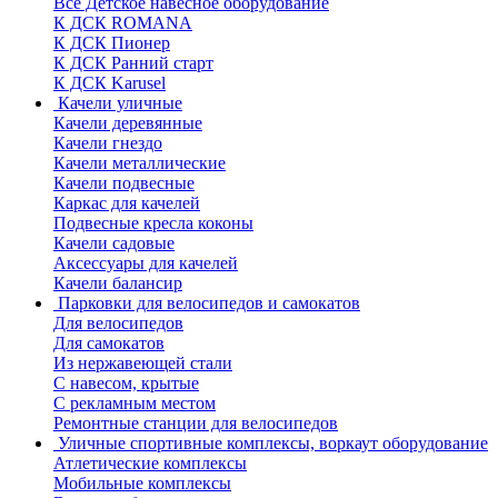
Все Детское навесное оборудование
К ДСК ROMANA
К ДСК Пионер
К ДСК Ранний старт
К ДСК Karusel
Качели уличные
Качели деревянные
Качели гнездо
Качели металлические
Качели подвесные
Каркас для качелей
Подвесные кресла коконы
Качели садовые
Аксессуары для качелей
Качели балансир
Парковки для велосипедов и самокатов
Для велосипедов
Для самокатов
Из нержавеющей стали
С навесом, крытые
С рекламным местом
Ремонтные станции для велосипедов
Уличные спортивные комплексы, воркаут оборудование
Атлетические комплексы
Мобильные комплексы