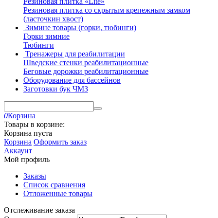
Резиновая плитка «Lite»
Резиновая плитка со скрытым крепежным замком
(ласточкин хвост)
Зимине товары (горки, тюбинги)
Горки зимние
Тюбинги
Тренажеры для реабилитации
Шведские стенки реабилитационные
Беговые дорожки реабилитационные
Оборудование для бассейнов
Заготовки бук ЧМЗ
0
Корзина
Товары в корзине:
Корзина пуста
Корзина
Оформить заказ
Аккаунт
Мой профиль
Заказы
Список сравнения
Отложенные товары
Отслеживание заказа