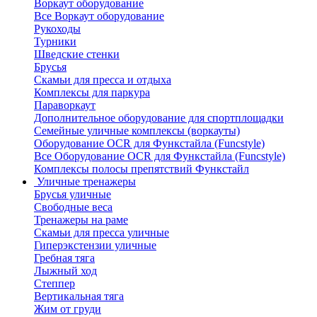
Воркаут оборудование
Все Воркаут оборудование
Рукоходы
Турники
Шведские стенки
Брусья
Скамьи для пресса и отдыха
Комплексы для паркура
Параворкаут
Дополнительное оборудование для спортплощадки
Семейные уличные комплексы (воркауты)
Оборудование OCR для Функстайла (Funcstyle)
Все Оборудование OCR для Функстайла (Funcstyle)
Комплексы полосы препятствий Функстайл
Уличные тренажеры
Брусья уличные
Свободные веса
Тренажеры на раме
Скамьи для пресса уличные
Гиперэкстензии уличные
Гребная тяга
Лыжный ход
Степпер
Вертикальная тяга
Жим от груди