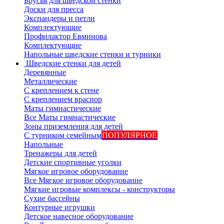
Брусья для шведской стенки
Доски для пресса
Экспандеры и петли
Комплектующие
Профилактор Евминова
Комплектующие
Напольные шведские стенки и турники
Шведские стенки для детей
Деревянные
Металлические
С креплением к стене
С креплением враспор
Маты гимнастические
Все Маты гимнастические
Зоны приземления для детей
С турником семейным
ПОПУЛЯРНОЕ
Напольные
Тренажеры для детей
Детские спортивные уголки
Мягкое игровое оборудование
Все Мягкое игровое оборудование
Мягкие игровые комплексы - конструкторы
Сухие бассейны
Контурные игрушки
Детское навесное оборудование