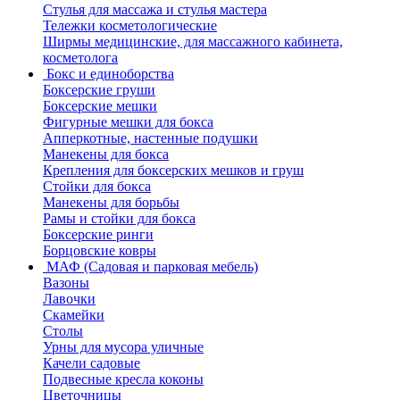
Стулья для массажа и стулья мастера
Тележки косметологические
Ширмы медицинские, для массажного кабинета,
косметолога
Бокс и единоборства
Боксерские груши
Боксерские мешки
Фигурные мешки для бокса
Апперкотные, настенные подушки
Манекены для бокса
Крепления для боксерских мешков и груш
Стойки для бокса
Манекены для борьбы
Рамы и стойки для бокса
Боксерские ринги
Борцовские ковры
МАФ (Садовая и парковая мебель)
Вазоны
Лавочки
Скамейки
Столы
Урны для мусора уличные
Качели садовые
Подвесные кресла коконы
Цветочницы