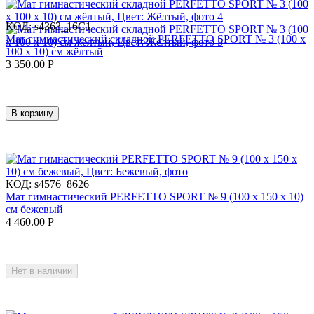
КОД:
s4363_16C1
Мат гимнастический складной PERFETTO SPORT № 3 (100 х
100 х 10) см жёлтый
3 350.00
Р
В корзину
КОД:
s4576_8626
Мат гимнастический PERFETTO SPORT № 9 (100 х 150 х 10)
см бежевый
4 460.00
Р
Нет в наличии