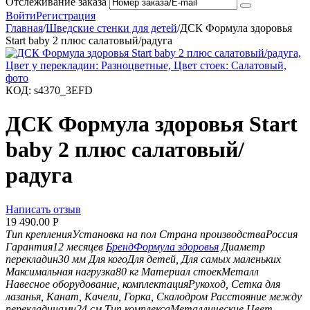
Отслеживание заказа
Войти
Регистрация
Главная
/
Шведские стенки для детей
/
ДСК Формула здоровья
Start baby 2 плюс салатовый/радуга
КОД:
s4370_3EFD
ДСК Формула здоровья Start
baby 2 плюс салатовый/
радуга
Написать отзыв
19 490.00
Р
Тип крепления
Установка на пол
Страна производства
Россия
Гарантия
12 месяцев
Бренд
Формула здоровья
Диаметр
перекладин
30 мм
Для кого
Для детей, Для самых маленьких
Максимальная нагрузка
80 кг
Материал стоек
Металл
Навесное оборудование, комплектация
Рукоход, Сетка для
лазанья, Канат, Качели, Горка, Скалодром
Расстояние между
перекладинами
24 см
Тип комплекса
Металлические
Цвет