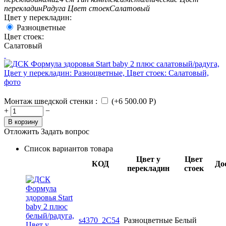
перекладин
Радуга
Цвет стоек
Салатовый
Цвет у перекладин:
Разноцветные
Цвет стоек:
Салатовый
Монтаж шведской стенки
:
(+
6 500.00
Р
)
+
−
В корзину
Отложить
Задать вопрос
Список вариантов товара
Цвет у
Цвет
КОД
До
перекладин
стоек
s4370_2C54
Разноцветные
Белый