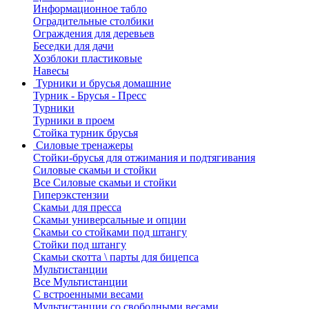
Информационное табло
Оградительные столбики
Ограждения для деревьев
Беседки для дачи
Хозблоки пластиковые
Навесы
Турники и брусья домашние
Турник - Брусья - Пресс
Турники
Турники в проем
Стойка турник брусья
Силовые тренажеры
Стойки-брусья для отжимания и подтягивания
Силовые скамьи и стойки
Все Силовые скамьи и стойки
Гиперэкстензии
Скамьи для пресса
Скамьи универсальные и опции
Скамьи со стойками под штангу
Стойки под штангу
Скамьи скотта \ парты для бицепса
Мультистанции
Все Мультистанции
С встроенными весами
Мультистанции со свободными весами