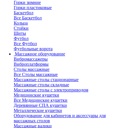
Горки зимние
Горки пластиковые
Баскетбол
Все Баскетбол
Кольца
Стойки
Щиты
Футбол
Все Футбол
Футбольные ворота
Массажное оборудование
Вибромассажеры
Виброплатформы
Столы массажные
Все Столы массажные
Массажные столы стационарные
Массажные столы складные
Массажные столы с электроприводом
Медицинские кушетки
Все Медицинские кушетки
Деревянные СПА кушетки
Металлические кушетки
Оборудование для кабинетов и аксессуары для
массажных столов
Массажные валики