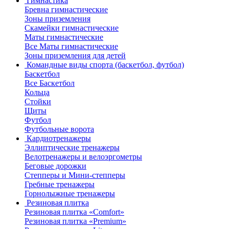
Гимнастика
Бревна гимнастические
Зоны приземления
Скамейки гимнастические
Маты гимнастические
Все Маты гимнастические
Зоны приземления для детей
Командные виды спорта (баскетбол, футбол)
Баскетбол
Все Баскетбол
Кольца
Стойки
Щиты
Футбол
Футбольные ворота
Кардиотренажеры
Эллиптические тренажеры
Велотренажеры и велоэргометры
Беговые дорожки
Степперы и Мини-степперы
Гребные тренажеры
Горнолыжные тренажеры
Резиновая плитка
Резиновая плитка «Comfort»
Резиновая плитка «Premium»