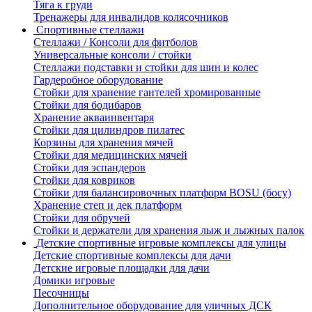
Тяга к груди
Тренажеры для инвалидов колясочников
Спортивные стеллажи
Стеллажи / Консоли для фитболов
Универсальные консоли / стойки
Стеллажи подставки и стойки для шин и колес
Гардеробное оборудование
Стойки для хранение гантелей хромированные
Стойки для бодибаров
Хранение акваинвентаря
Стойки для цилиндров пилатес
Корзины для хранения мячей
Стойки для медицинских мячей
Стойки для эспандеров
Стойки для ковриков
Стойки для балансировочных платформ BOSU (босу)
Хранение степ и дек платформ
Стойки для обручей
Стойки и держатели для хранения лыж и лыжных палок
Детские спортивные игровые комплексы для улицы
Детские спортивные комплексы для дачи
Детские игровые площадки для дачи
Домики игровые
Песочницы
Дополнительное оборудование для уличных ДСК