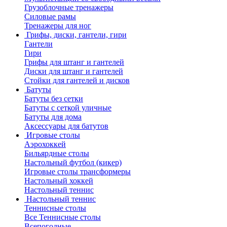
Грузоблочные тренажеры
Силовые рамы
Тренажеры для ног
Грифы, диски, гантели, гири
Гантели
Гири
Грифы для штанг и гантелей
Диски для штанг и гантелей
Стойки для гантелей и дисков
Батуты
Батуты без сетки
Батуты с сеткой уличные
Батуты для дома
Аксессуары для батутов
Игровые столы
Аэрохоккей
Бильярдные столы
Настольный футбол (кикер)
Игровые столы трансформеры
Настольный хоккей
Настольный теннис
Настольный теннис
Теннисные столы
Все Теннисные столы
Всепогодные