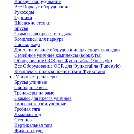
Воркаут оборудование
Все Воркаут оборудование
Рукоходы
Турники
Шведские стенки
Брусья
Скамьи для пресса и отдыха
Комплексы для паркура
Параворкаут
Дополнительное оборудование для спортплощадки
Семейные уличные комплексы (воркауты)
Оборудование OCR для Функстайла (Funcstyle)
Все Оборудование OCR для Функстайла (Funcstyle)
Комплексы полосы препятствий Функстайл
Уличные тренажеры
Брусья уличные
Свободные веса
Тренажеры на раме
Скамьи для пресса уличные
Гиперэкстензии уличные
Гребная тяга
Лыжный ход
Степпер
Вертикальная тяга
Жим от груди