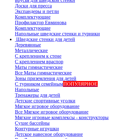
Брусья для шведской стенки
Доски для пресса
Экспандеры и петли
Комплектующие
Профилактор Евминова
Комплектующие
Напольные шведские стенки и турники
Шведские стенки для детей
Деревянные
Металлические
С креплением к стене
С креплением враспор
Маты гимнастические
Все Маты гимнастические
Зоны приземления для детей
С турником семейным
ПОПУЛЯРНОЕ
Напольные
Тренажеры для детей
Детские спортивные уголки
Мягкое игровое оборудование
Все Мягкое игровое оборудование
Мягкие игровые комплексы - конструкторы
Сухие бассейны
Контурные игрушки
Детское навесное оборудование