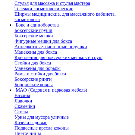
Стулья для массажа и стулья мастера
Тележки косметологические
Ширмы медицинские, для массажного кабинета,
косметолога
Бокс и единоборства
Боксерские груши
Боксерские мешки
Фигурные мешки для бокса
Апперкотные, настенные подушки
Манекены для бокса
Крепления для боксерских мешков и груш
Стойки для бокса
Манекены для борьбы
Рамы и стойки для бокса
Боксерские ринги
Борцовские ковры
МАФ (Садовая и парковая мебель)
Вазоны
Лавочки
Скамейки
Столы
Урны для мусора уличные
Качели садовые
Подвесные кресла коконы
Цветочницы