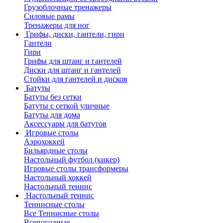
Грузоблочные тренажеры
Силовые рамы
Тренажеры для ног
Грифы, диски, гантели, гири
Гантели
Гири
Грифы для штанг и гантелей
Диски для штанг и гантелей
Стойки для гантелей и дисков
Батуты
Батуты без сетки
Батуты с сеткой уличные
Батуты для дома
Аксессуары для батутов
Игровые столы
Аэрохоккей
Бильярдные столы
Настольный футбол (кикер)
Игровые столы трансформеры
Настольный хоккей
Настольный теннис
Настольный теннис
Теннисные столы
Все Теннисные столы
Всепогодные