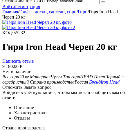
Отслеживание заказа
Войти
Регистрация
Главная
/
Грифы, диски, гантели, гири
/
Гири
/
Гиря Iron Head
Череп 20 кг
КОД:
s5232
Гиря Iron Head Череп 20 кг
Написать отзыв
9 180.00
Р
Нет в наличии
Вес гири
20 кг
Материал
Чугун
Тип гири
HEAD
Цвет
Черный +
серебристый
Страна производства
Россия
Бренд
Iron Head
Отложить
Задать вопрос
Войдите в учётную запись, чтобы мы могли сообщить вам об
ответе
Описание
Характеристики
Отзывы
Страна производства