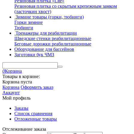
Резиновая плитка «Lite»
Резиновая плитка со скрытым крепежным замком
(ласточкин хвост)
Зимине товары (горки, тюбинги)
Горки зимние
Тюбинги
Тренажеры для реабилитации
Шведские стенки реабилитационные
Беговые дорожки реабилитационные
Оборудование для бассейнов
Заготовки бук ЧМЗ
0
Корзина
Товары в корзине:
Корзина пуста
Корзина
Оформить заказ
Аккаунт
Мой профиль
Заказы
Список сравнения
Отложенные товары
Отслеживание заказа