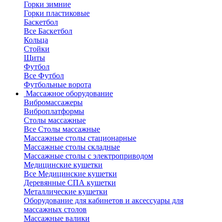
Горки зимние
Горки пластиковые
Баскетбол
Все Баскетбол
Кольца
Стойки
Щиты
Футбол
Все Футбол
Футбольные ворота
Массажное оборудование
Вибромассажеры
Виброплатформы
Столы массажные
Все Столы массажные
Массажные столы стационарные
Массажные столы складные
Массажные столы с электроприводом
Медицинские кушетки
Все Медицинские кушетки
Деревянные СПА кушетки
Металлические кушетки
Оборудование для кабинетов и аксессуары для
массажных столов
Массажные валики