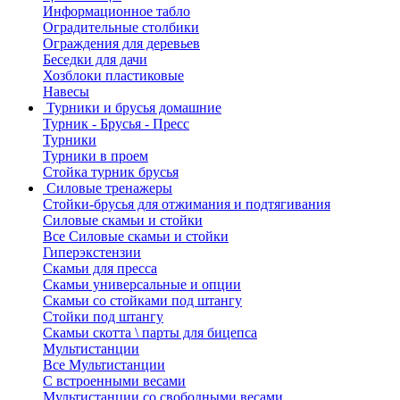
Информационное табло
Оградительные столбики
Ограждения для деревьев
Беседки для дачи
Хозблоки пластиковые
Навесы
Турники и брусья домашние
Турник - Брусья - Пресс
Турники
Турники в проем
Стойка турник брусья
Силовые тренажеры
Стойки-брусья для отжимания и подтягивания
Силовые скамьи и стойки
Все Силовые скамьи и стойки
Гиперэкстензии
Скамьи для пресса
Скамьи универсальные и опции
Скамьи со стойками под штангу
Стойки под штангу
Скамьи скотта \ парты для бицепса
Мультистанции
Все Мультистанции
С встроенными весами
Мультистанции со свободными весами