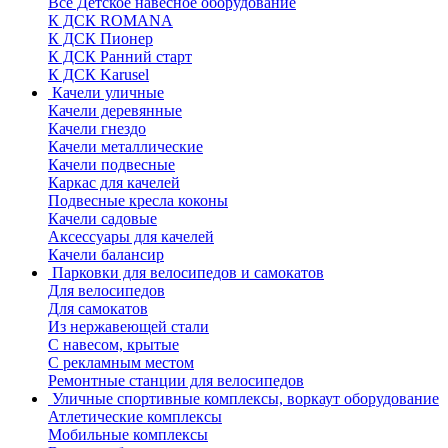
Все Детское навесное оборудование
К ДСК ROMANA
К ДСК Пионер
К ДСК Ранний старт
К ДСК Karusel
Качели уличные
Качели деревянные
Качели гнездо
Качели металлические
Качели подвесные
Каркас для качелей
Подвесные кресла коконы
Качели садовые
Аксессуары для качелей
Качели балансир
Парковки для велосипедов и самокатов
Для велосипедов
Для самокатов
Из нержавеющей стали
С навесом, крытые
С рекламным местом
Ремонтные станции для велосипедов
Уличные спортивные комплексы, воркаут оборудование
Атлетические комплексы
Мобильные комплексы