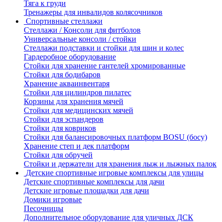
Тяга к груди
Тренажеры для инвалидов колясочников
Спортивные стеллажи
Стеллажи / Консоли для фитболов
Универсальные консоли / стойки
Стеллажи подставки и стойки для шин и колес
Гардеробное оборудование
Стойки для хранение гантелей хромированные
Стойки для бодибаров
Хранение акваинвентаря
Стойки для цилиндров пилатес
Корзины для хранения мячей
Стойки для медицинских мячей
Стойки для эспандеров
Стойки для ковриков
Стойки для балансировочных платформ BOSU (босу)
Хранение степ и дек платформ
Стойки для обручей
Стойки и держатели для хранения лыж и лыжных палок
Детские спортивные игровые комплексы для улицы
Детские спортивные комплексы для дачи
Детские игровые площадки для дачи
Домики игровые
Песочницы
Дополнительное оборудование для уличных ДСК