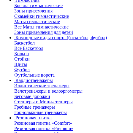
Гимнастика
Бревна гимнастические
Зоны приземления
Скамейки гимнастические
Маты гимнастические
Все Маты гимнастические
Зоны приземления для детей
Командные виды спорта (баскетбол, футбол)
Баскетбол
Все Баскетбол
Кольца
Стойки
Щиты
Футбол
Футбольные ворота
Кардиотренажеры
Эллиптические тренажеры
Велотренажеры и велоэргометры
Беговые дорожки
Степперы и Мини-степперы
Гребные тренажеры
Горнолыжные тренажеры
Резиновая плитка
Резиновая плитка «Comfort»
Резиновая плитка «Premium»