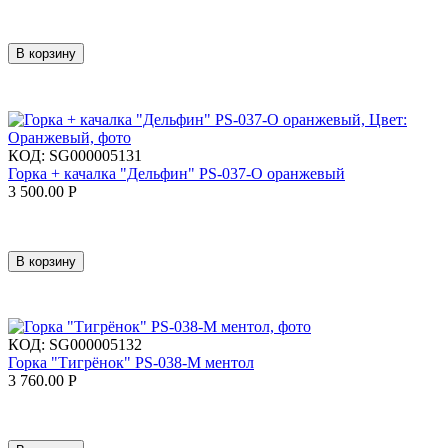
В корзину
КОД:
SG000005131
Горка + качалка "Дельфин" PS-037-O оранжевый
3 500.00
Р
В корзину
КОД:
SG000005132
Горка "Тигрёнок" PS-038-М ментол
3 760.00
Р