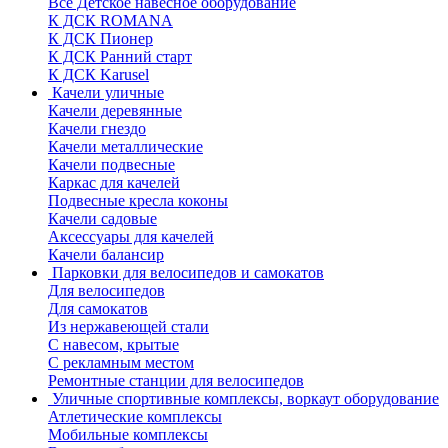
Все Детское навесное оборудование
К ДСК ROMANA
К ДСК Пионер
К ДСК Ранний старт
К ДСК Karusel
Качели уличные
Качели деревянные
Качели гнездо
Качели металлические
Качели подвесные
Каркас для качелей
Подвесные кресла коконы
Качели садовые
Аксессуары для качелей
Качели балансир
Парковки для велосипедов и самокатов
Для велосипедов
Для самокатов
Из нержавеющей стали
С навесом, крытые
С рекламным местом
Ремонтные станции для велосипедов
Уличные спортивные комплексы, воркаут оборудование
Атлетические комплексы
Мобильные комплексы