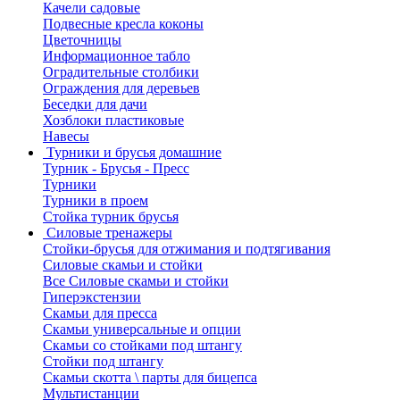
Качели садовые
Подвесные кресла коконы
Цветочницы
Информационное табло
Оградительные столбики
Ограждения для деревьев
Беседки для дачи
Хозблоки пластиковые
Навесы
Турники и брусья домашние
Турник - Брусья - Пресс
Турники
Турники в проем
Стойка турник брусья
Силовые тренажеры
Стойки-брусья для отжимания и подтягивания
Силовые скамьи и стойки
Все Силовые скамьи и стойки
Гиперэкстензии
Скамьи для пресса
Скамьи универсальные и опции
Скамьи со стойками под штангу
Стойки под штангу
Скамьи скотта \ парты для бицепса
Мультистанции