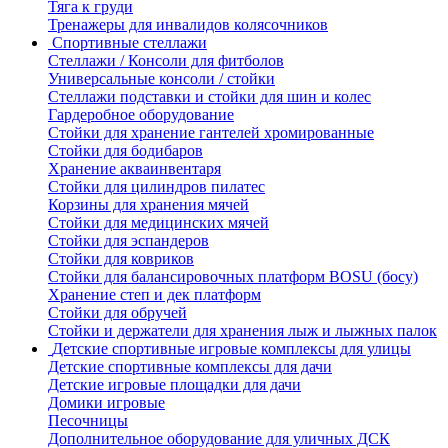
Тяга к груди
Тренажеры для инвалидов колясочников
Спортивные стеллажи
Стеллажи / Консоли для фитболов
Универсальные консоли / стойки
Стеллажи подставки и стойки для шин и колес
Гардеробное оборудование
Стойки для хранение гантелей хромированные
Стойки для бодибаров
Хранение акваинвентаря
Стойки для цилиндров пилатес
Корзины для хранения мячей
Стойки для медицинских мячей
Стойки для эспандеров
Стойки для ковриков
Стойки для балансировочных платформ BOSU (босу)
Хранение степ и дек платформ
Стойки для обручей
Стойки и держатели для хранения лыж и лыжных палок
Детские спортивные игровые комплексы для улицы
Детские спортивные комплексы для дачи
Детские игровые площадки для дачи
Домики игровые
Песочницы
Дополнительное оборудование для уличных ДСК