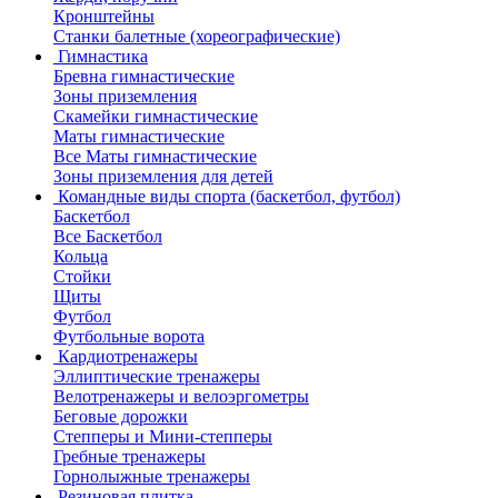
Кронштейны
Станки балетные (хореографические)
Гимнастика
Бревна гимнастические
Зоны приземления
Скамейки гимнастические
Маты гимнастические
Все Маты гимнастические
Зоны приземления для детей
Командные виды спорта (баскетбол, футбол)
Баскетбол
Все Баскетбол
Кольца
Стойки
Щиты
Футбол
Футбольные ворота
Кардиотренажеры
Эллиптические тренажеры
Велотренажеры и велоэргометры
Беговые дорожки
Степперы и Мини-степперы
Гребные тренажеры
Горнолыжные тренажеры
Резиновая плитка