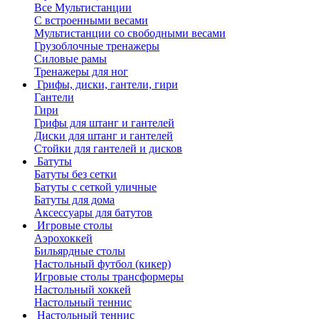
Все Мультистанции
С встроенными весами
Мультистанции со свободными весами
Грузоблочные тренажеры
Силовые рамы
Тренажеры для ног
Грифы, диски, гантели, гири
Гантели
Гири
Грифы для штанг и гантелей
Диски для штанг и гантелей
Стойки для гантелей и дисков
Батуты
Батуты без сетки
Батуты с сеткой уличные
Батуты для дома
Аксессуары для батутов
Игровые столы
Аэрохоккей
Бильярдные столы
Настольный футбол (кикер)
Игровые столы трансформеры
Настольный хоккей
Настольный теннис
Настольный теннис