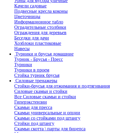
Урны для мусора уличные
Качели садовые
Подвесные кресла коконы
Цветочницы
Информационное табло
Оградительные столбики
Ограждения для деревьев
Беседки для дачи
Хозблоки пластиковые
Навесы
Турники и брусья домашние
Турник - Брусья - Пресс
Турники
Турники в проем
Стойка турник брусья
Силовые тренажеры
Стойки-брусья для отжимания и подтягивания
Силовые скамьи и стойки
Все Силовые скамьи и стойки
Гиперэкстензии
Скамьи для пресса
Скамьи универсальные и опции
Скамьи со стойками под штангу
Стойки под штангу
Скамьи скотта \ парты для бицепса