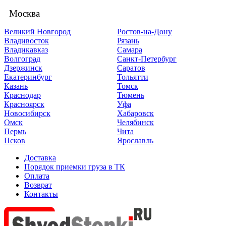
Москва
Великий Новгород
Ростов-на-Дону
Владивосток
Рязань
Владикавказ
Самара
Волгоград
Санкт-Петербург
Дзержинск
Саратов
Екатеринбург
Тольятти
Казань
Томск
Краснодар
Тюмень
Красноярск
Уфа
Новосибирск
Хабаровск
Омск
Челябинск
Пермь
Чита
Псков
Ярославль
Доставка
Порядок приемки груза в ТК
Оплата
Возврат
Контакты