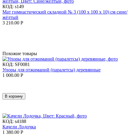
КОД:
s149
Мат гимнастический складной № 3 (100 х 100 х 10) см сине/
жёлтый
3 210.00
Р
Похожие товары
КОД:
SF0081
Упоры для отжиманий (паралетсы) деревянные
1 000.00
Р
В корзину
КОД:
s4188
Качели Лодочка
1 380.00
Р