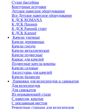
Сухие бассейны
Контурные игрушки
Детское навесное оборудование
Все Детское навесное оборудование
К ДСК ROMANA
К ДСК Пионер
К ДСК Ранний старт
К ДСК Karusel
Качели уличные
Качели деревянные
Качели гнездо
Качели металлические
Качели подвесные
Каркас для качелей
Подвесные кресла коконы
Качели садовые
Аксессуары для качелей
Качели балансир
Парковки для велосипедов и самокатов
Для велосипедов
Для самокатов
Из нержавеющей стали
С навесом, крытые
С рекламным местом
Ремонтные станции для велосипедов