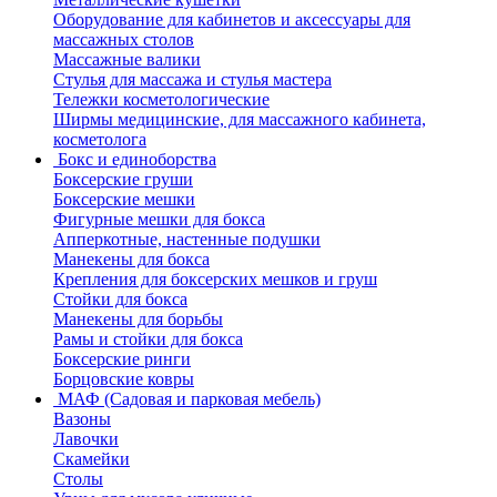
Оборудование для кабинетов и аксессуары для
массажных столов
Массажные валики
Стулья для массажа и стулья мастера
Тележки косметологические
Ширмы медицинские, для массажного кабинета,
косметолога
Бокс и единоборства
Боксерские груши
Боксерские мешки
Фигурные мешки для бокса
Апперкотные, настенные подушки
Манекены для бокса
Крепления для боксерских мешков и груш
Стойки для бокса
Манекены для борьбы
Рамы и стойки для бокса
Боксерские ринги
Борцовские ковры
МАФ (Садовая и парковая мебель)
Вазоны
Лавочки
Скамейки
Столы