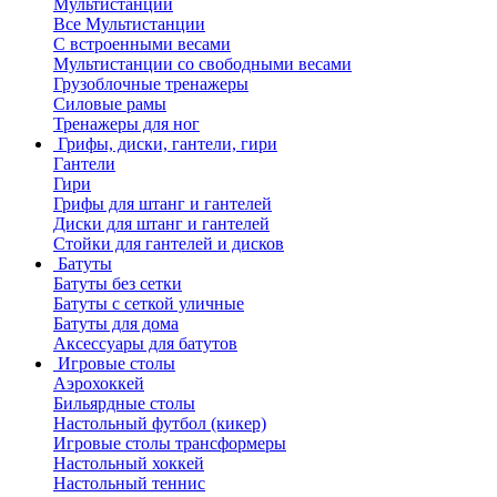
Мультистанции
Все Мультистанции
С встроенными весами
Мультистанции со свободными весами
Грузоблочные тренажеры
Силовые рамы
Тренажеры для ног
Грифы, диски, гантели, гири
Гантели
Гири
Грифы для штанг и гантелей
Диски для штанг и гантелей
Стойки для гантелей и дисков
Батуты
Батуты без сетки
Батуты с сеткой уличные
Батуты для дома
Аксессуары для батутов
Игровые столы
Аэрохоккей
Бильярдные столы
Настольный футбол (кикер)
Игровые столы трансформеры
Настольный хоккей
Настольный теннис