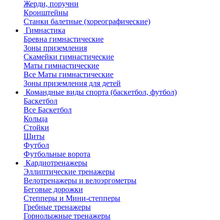
Жерди, поручни
Кронштейны
Станки балетные (хореографические)
Гимнастика
Бревна гимнастические
Зоны приземления
Скамейки гимнастические
Маты гимнастические
Все Маты гимнастические
Зоны приземления для детей
Командные виды спорта (баскетбол, футбол)
Баскетбол
Все Баскетбол
Кольца
Стойки
Щиты
Футбол
Футбольные ворота
Кардиотренажеры
Эллиптические тренажеры
Велотренажеры и велоэргометры
Беговые дорожки
Степперы и Мини-степперы
Гребные тренажеры
Горнолыжные тренажеры