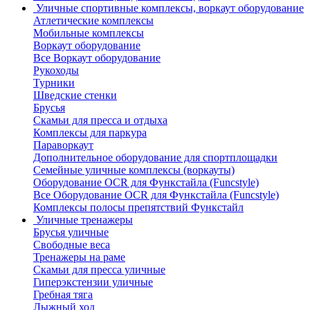
Уличные спортивные комплексы, воркаут оборудование
Атлетические комплексы
Мобильные комплексы
Воркаут оборудование
Все Воркаут оборудование
Рукоходы
Турники
Шведские стенки
Брусья
Скамьи для пресса и отдыха
Комплексы для паркура
Параворкаут
Дополнительное оборудование для спортплощадки
Семейные уличные комплексы (воркауты)
Оборудование OCR для Функстайла (Funcstyle)
Все Оборудование OCR для Функстайла (Funcstyle)
Комплексы полосы препятствий Функстайл
Уличные тренажеры
Брусья уличные
Свободные веса
Тренажеры на раме
Скамьи для пресса уличные
Гиперэкстензии уличные
Гребная тяга
Лыжный ход