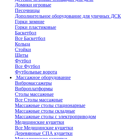
Домики игровые
Песочницы
Дополнительное оборудование для уличных ДСК
Горки зимние
Горки пластиковые
Баскетбол
Все Баскетбол
Кольца
Стойки
Щиты
Футбол
Все Футбол
Футбольные ворота
Массажное оборудование
Вибромассажеры
Виброплатформы
Столы массажные
Все Столы массажные
Массажные столы стационарные
Массажные столы складные
Массажные столы с электроприводом
Медицинские кушетки
Все Медицинские кушетки
Деревянные СПА кушетки
Металлические кушетки