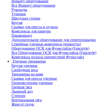
Воркаут оборудование
Все Воркаут оборудование
Рукоходы
Турники
Шведские стенки
Брусья
Скамьи для пресса и отдыха
Комплексы для паркура
Параворкаут
Дополнительное оборудование для спортплощадки
Семейные уличные комплексы (воркауты)
Оборудование OCR для Функстайла (Funcstyle)
Все Оборудование OCR для Функстайла (Funcstyle)
Комплексы полосы препятствий Функстайл
Уличные тренажеры
Брусья уличные
Свободные веса
Тренажеры на раме
Скамьи для пресса уличные
Гиперэкстензии уличные
Гребная тяга
Лыжный ход
Степпер
Вертикальная тяга
Жим от груди