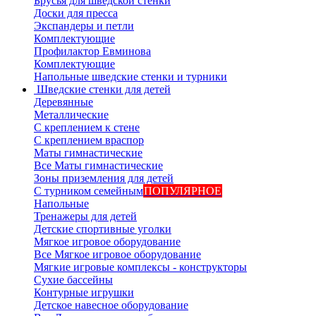
Брусья для шведской стенки
Доски для пресса
Экспандеры и петли
Комплектующие
Профилактор Евминова
Комплектующие
Напольные шведские стенки и турники
Шведские стенки для детей
Деревянные
Металлические
С креплением к стене
С креплением враспор
Маты гимнастические
Все Маты гимнастические
Зоны приземления для детей
С турником семейным
ПОПУЛЯРНОЕ
Напольные
Тренажеры для детей
Детские спортивные уголки
Мягкое игровое оборудование
Все Мягкое игровое оборудование
Мягкие игровые комплексы - конструкторы
Сухие бассейны
Контурные игрушки
Детское навесное оборудование