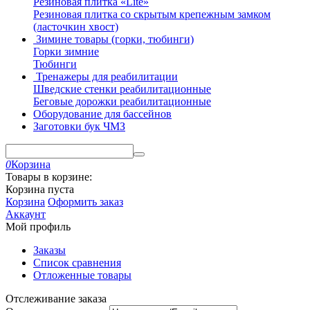
Резиновая плитка «Lite»
Резиновая плитка со скрытым крепежным замком
(ласточкин хвост)
Зимине товары (горки, тюбинги)
Горки зимние
Тюбинги
Тренажеры для реабилитации
Шведские стенки реабилитационные
Беговые дорожки реабилитационные
Оборудование для бассейнов
Заготовки бук ЧМЗ
0
Корзина
Товары в корзине:
Корзина пуста
Корзина
Оформить заказ
Аккаунт
Мой профиль
Заказы
Список сравнения
Отложенные товары
Отслеживание заказа