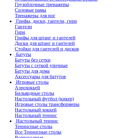
Грузоблочные тренажеры
Силовые рамы
Тренажеры для ног
Грифы, диски, гантели, гири
Гантели
Гири
Грифы для штанг и гантелей
Диски для штанг и гантелей
Стойки для гантелей и дисков
Батуты
Батуты без сетки
Батуты с сеткой уличные
Батуты для дома
Аксессуары для батутов
Игровые столы
Аэрохоккей
Бильярдные столы
Настольный футбол (кикер)
Игровые столы трансформеры
Настольный хоккей
Настольный теннис
Настольный теннис
Теннисные столы
Все Теннисные столы
Всепогодные