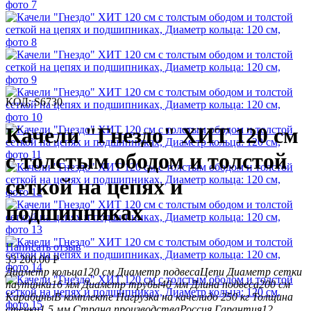
КОД:
S6730
Качели "Гнездо" ХИТ 120 см
с толстым ободом и толстой
сеткой на цепях и
подшипниках
Написать отзыв
33 200.00
Р
Диаметр кольца
120 см
Диаметр подвеса
Цепи
Диаметр сетки
паутинки
16 мм
Диаметр трубы
40 мм
Длина подвеса
200 см
Карабины
В комплекте
Нагрузка на качели
до 250 кг
Толщина
стенки
1,5 мм
Страна производства
Россия
Гарантия
12