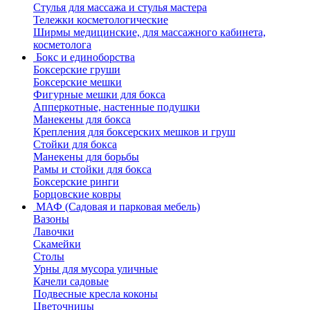
Стулья для массажа и стулья мастера
Тележки косметологические
Ширмы медицинские, для массажного кабинета,
косметолога
Бокс и единоборства
Боксерские груши
Боксерские мешки
Фигурные мешки для бокса
Апперкотные, настенные подушки
Манекены для бокса
Крепления для боксерских мешков и груш
Стойки для бокса
Манекены для борьбы
Рамы и стойки для бокса
Боксерские ринги
Борцовские ковры
МАФ (Садовая и парковая мебель)
Вазоны
Лавочки
Скамейки
Столы
Урны для мусора уличные
Качели садовые
Подвесные кресла коконы
Цветочницы