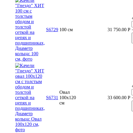
S6729
100 см
31 750.00
Р
Овал
S6731
100x120
33 600.00
Р
см