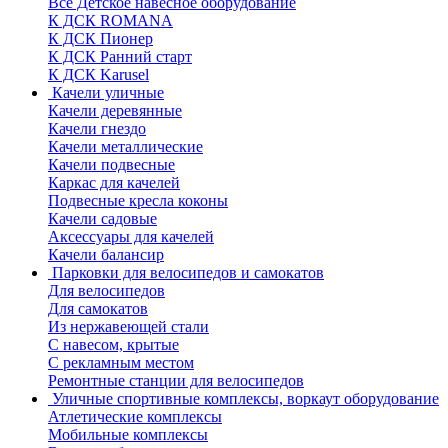
Все Детское навесное оборудование
К ДСК ROMANA
К ДСК Пионер
К ДСК Ранний старт
К ДСК Karusel
Качели уличные
Качели деревянные
Качели гнездо
Качели металлические
Качели подвесные
Каркас для качелей
Подвесные кресла коконы
Качели садовые
Аксессуары для качелей
Качели балансир
Парковки для велосипедов и самокатов
Для велосипедов
Для самокатов
Из нержавеющей стали
С навесом, крытые
С рекламным местом
Ремонтные станции для велосипедов
Уличные спортивные комплексы, воркаут оборудование
Атлетические комплексы
Мобильные комплексы