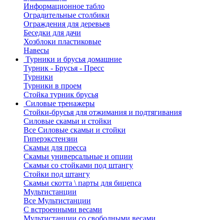
Информационное табло
Оградительные столбики
Ограждения для деревьев
Беседки для дачи
Хозблоки пластиковые
Навесы
Турники и брусья домашние
Турник - Брусья - Пресс
Турники
Турники в проем
Стойка турник брусья
Силовые тренажеры
Стойки-брусья для отжимания и подтягивания
Силовые скамьи и стойки
Все Силовые скамьи и стойки
Гиперэкстензии
Скамьи для пресса
Скамьи универсальные и опции
Скамьи со стойками под штангу
Стойки под штангу
Скамьи скотта \ парты для бицепса
Мультистанции
Все Мультистанции
С встроенными весами
Мультистанции со свободными весами