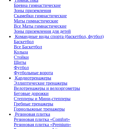
Гимнастика
Бревна гимнастические
Зоны приземления
Скамейки гимнастические
Маты гимнастические
Все Маты гимнастические
Зоны приземления для детей
Командные виды спорта (баскетбол, футбол)
Баскетбол
Все Баскетбол
Кольца
Стойки
Щиты
Футбол
Футбольные ворота
Кардиотренажеры
Эллиптические тренажеры
Велотренажеры и велоэргометры
Беговые дорожки
Степперы и Мини-степперы
Гребные тренажеры
Горнолыжные тренажеры
Резиновая плитка
Резиновая плитка «Comfort»
Резиновая плитка «Premium»