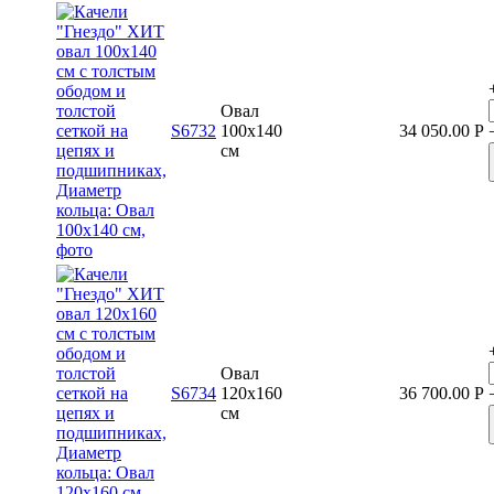
Овал
S6732
100x140
34 050.00
Р
см
Овал
S6734
120x160
36 700.00
Р
см