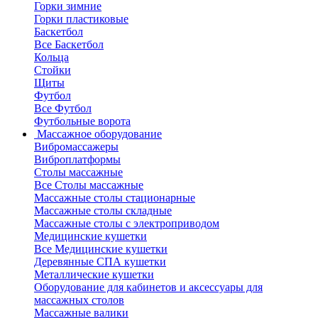
Горки зимние
Горки пластиковые
Баскетбол
Все Баскетбол
Кольца
Стойки
Щиты
Футбол
Все Футбол
Футбольные ворота
Массажное оборудование
Вибромассажеры
Виброплатформы
Столы массажные
Все Столы массажные
Массажные столы стационарные
Массажные столы складные
Массажные столы с электроприводом
Медицинские кушетки
Все Медицинские кушетки
Деревянные СПА кушетки
Металлические кушетки
Оборудование для кабинетов и аксессуары для
массажных столов
Массажные валики