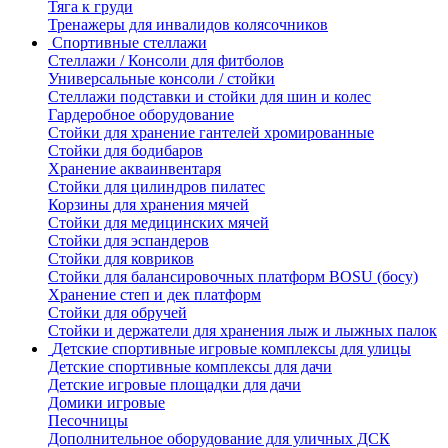
Тяга к груди
Тренажеры для инвалидов колясочников
Спортивные стеллажи
Стеллажи / Консоли для фитболов
Универсальные консоли / стойки
Стеллажи подставки и стойки для шин и колес
Гардеробное оборудование
Стойки для хранение гантелей хромированные
Стойки для бодибаров
Хранение акваинвентаря
Стойки для цилиндров пилатес
Корзины для хранения мячей
Стойки для медицинских мячей
Стойки для эспандеров
Стойки для ковриков
Стойки для балансировочных платформ BOSU (босу)
Хранение степ и дек платформ
Стойки для обручей
Стойки и держатели для хранения лыж и лыжных палок
Детские спортивные игровые комплексы для улицы
Детские спортивные комплексы для дачи
Детские игровые площадки для дачи
Домики игровые
Песочницы
Дополнительное оборудование для уличных ДСК