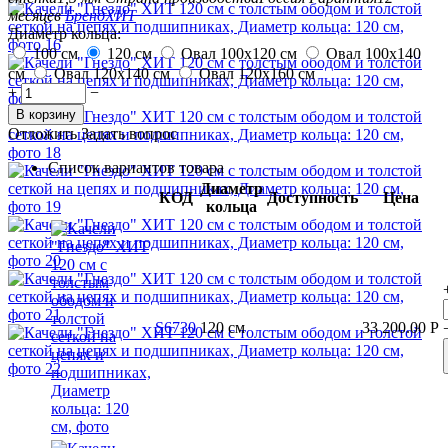
месяцев
Бренд
ХИТ
Диаметр кольца:
100 см
120 см
Овал 100x120 см
Овал 100x140
см
Овал 120x140 см
Овал 120x160 см
+
−
В корзину
Отложить
Задать вопрос
Список вариантов товара
Диаметр
КОД
Доступность
Цена
кольца
S6730
120 см
33 200.00
Р