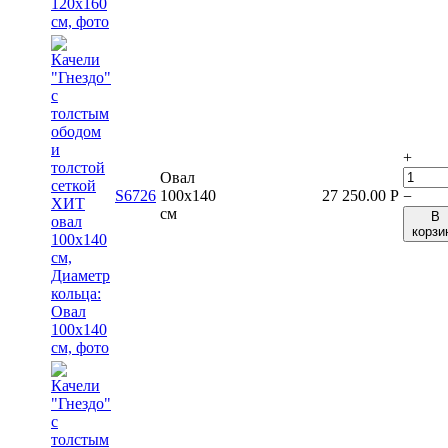
+
Овал
S6726
100x140
27 250.00
Р
−
см
В
корзи