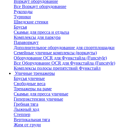
Воркаут оборудование
Все Воркаут оборудование
Рукоходы
Турники
Шведские стенки
Брусья
Скамьи для пресса и отдыха
Комплексы для паркура
Параворкаут
Дополнительное оборудование для спортплощадки
Семейные уличные комплексы (воркауты)
Оборудование OCR для Функстайла (Funcstyle)
Все Оборудование OCR для Функстайла (Funcstyle)
Комплексы полосы препятствий Функстайл
Уличные тренажеры
Брусья уличные
Свободные веса
Тренажеры на раме
Скамьи для пресса уличные
Гиперэкстензии уличные
Гребная тяга
Лыжный ход
Степпер
Вертикальная тяга
Жим от груди