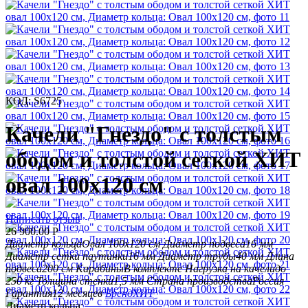
КОД:
S6725
Качели "Гнездо" с толстым
ободом и толстой сеткой ХИТ
овал 100x120 см
Написать отзыв
26 900.00
Р
Диаметр кольца
Овал 100x120 см
Диаметр подвеса
16 мм
Диаметр сетки паутинки
16 мм
Диаметр трубы
40 мм
Длина
подвеса
200 см
Карабины
В комплекте
Нагрузка на качели
до
250 кг
Толщина стенки
1,5 мм
Страна производства
Россия
Гарантия
12 месяцев
Бренд
ХИТ
Диаметр кольца: