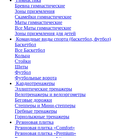
Гимнастика
Бревна гимнастические
Зоны приземления
Скамейки гимнастические
Маты гимнастические
Все Маты гимнастические
Зоны приземления для детей
Командные виды спорта (баскетбол, футбол)
Баскетбол
Все Баскетбол
Кольца
Стойки
Щиты
Футбол
Футбольные ворота
Кардиотренажеры
Эллиптические тренажеры
Велотренажеры и велоэргометры
Беговые дорожки
Степперы и Мини-степперы
Гребные тренажеры
Горнолыжные тренажеры
Резиновая плитка
Резиновая плитка «Comfort»
Резиновая плитка «Premium»