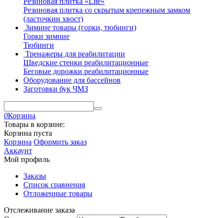
Резиновая плитка «Lite»
Резиновая плитка со скрытым крепежным замком
(ласточкин хвост)
Зимине товары (горки, тюбинги)
Горки зимние
Тюбинги
Тренажеры для реабилитации
Шведские стенки реабилитационные
Беговые дорожки реабилитационные
Оборудование для бассейнов
Заготовки бук ЧМЗ
0
Корзина
Товары в корзине:
Корзина пуста
Корзина
Оформить заказ
Аккаунт
Мой профиль
Заказы
Список сравнения
Отложенные товары
Отслеживание заказа