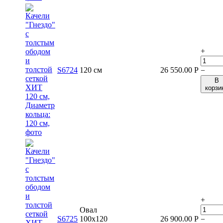
+
S6724
120 см
26 550.00
Р
−
В
корзи
+
Овал
S6725
100x120
26 900.00
Р
−