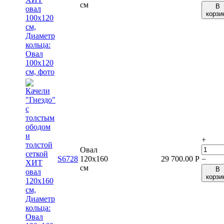
см
В
корзи
+
Овал
S6728
120x160
29 700.00
Р
−
см
В
корзи