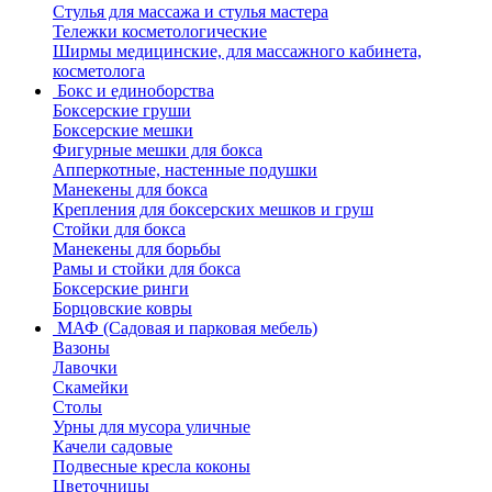
Стулья для массажа и стулья мастера
Тележки косметологические
Ширмы медицинские, для массажного кабинета,
косметолога
Бокс и единоборства
Боксерские груши
Боксерские мешки
Фигурные мешки для бокса
Апперкотные, настенные подушки
Манекены для бокса
Крепления для боксерских мешков и груш
Стойки для бокса
Манекены для борьбы
Рамы и стойки для бокса
Боксерские ринги
Борцовские ковры
МАФ (Садовая и парковая мебель)
Вазоны
Лавочки
Скамейки
Столы
Урны для мусора уличные
Качели садовые
Подвесные кресла коконы
Цветочницы