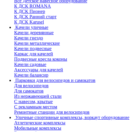
Все Детское навесное оборудование
К ДСК ROMANA
К ДСК Пионер
К ДСК Ранний старт
К ДСК Karusel
Качели уличные
Качели деревянные
Качели гнездо
Качели металлические
Качели подвесные
Каркас для качелей
Подвесные кресла коконы
Качели садовые
Аксессуары для качелей
Качели балансир
Парковки для велосипедов и самокатов
Для велосипедов
Для самокатов
Из нержавеющей стали
С навесом, крытые
С рекламным местом
Ремонтные станции для велосипедов
Уличные спортивные комплексы, воркаут оборудование
Атлетические комплексы
Мобильные комплексы