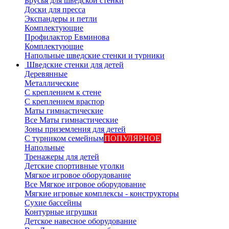
Брусья для шведской стенки
Доски для пресса
Экспандеры и петли
Комплектующие
Профилактор Евминова
Комплектующие
Напольные шведские стенки и турники
Шведские стенки для детей
Деревянные
Металлические
С креплением к стене
С креплением враспор
Маты гимнастические
Все Маты гимнастические
Зоны приземления для детей
С турником семейным
ПОПУЛЯРНОЕ
Напольные
Тренажеры для детей
Детские спортивные уголки
Мягкое игровое оборудование
Все Мягкое игровое оборудование
Мягкие игровые комплексы - конструкторы
Сухие бассейны
Контурные игрушки
Детское навесное оборудование