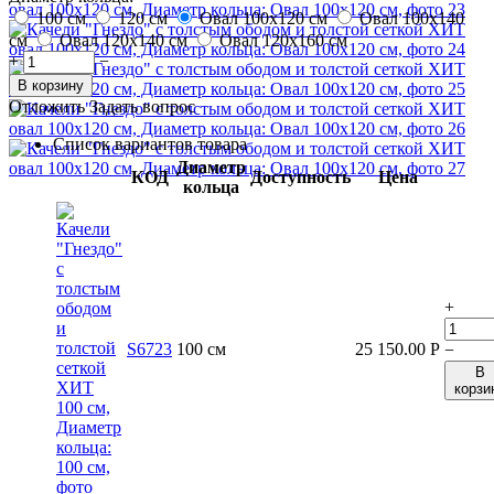
100 см
120 см
Овал 100x120 см
Овал 100x140
см
Овал 120x140 см
Овал 120x160 см
+
−
В корзину
Отложить
Задать вопрос
Список вариантов товара
Диаметр
КОД
Доступность
Цена
кольца
+
S6723
100 см
25 150.00
Р
−
В
корзи