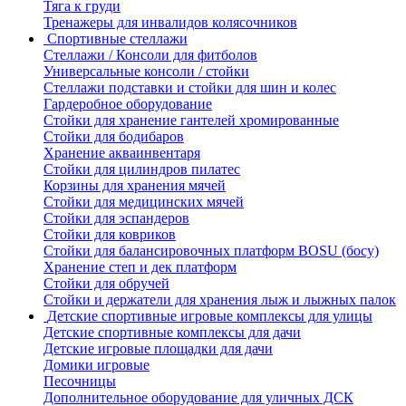
Тяга к груди
Тренажеры для инвалидов колясочников
Спортивные стеллажи
Стеллажи / Консоли для фитболов
Универсальные консоли / стойки
Стеллажи подставки и стойки для шин и колес
Гардеробное оборудование
Стойки для хранение гантелей хромированные
Стойки для бодибаров
Хранение акваинвентаря
Стойки для цилиндров пилатес
Корзины для хранения мячей
Стойки для медицинских мячей
Стойки для эспандеров
Стойки для ковриков
Стойки для балансировочных платформ BOSU (босу)
Хранение степ и дек платформ
Стойки для обручей
Стойки и держатели для хранения лыж и лыжных палок
Детские спортивные игровые комплексы для улицы
Детские спортивные комплексы для дачи
Детские игровые площадки для дачи
Домики игровые
Песочницы
Дополнительное оборудование для уличных ДСК