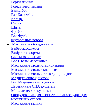
Горки зимние
Горки пластиковые
Баскетбол
Все Баскетбол
Кольца
Стойки
Щиты
Футбол
Все Футбол
Футбольные ворота
Массажное оборудование
Вибромассажеры
Виброплатформы
Столы массажные
Все Столы массажные
Массажные столы стационарные
Массажные столы складные
Массажные столы с электроприводом
Медицинские кушетки
Все Медицинские кушетки
Деревянные СПА кушетки
Металлические кушетки
Оборудование для кабинетов и аксессуары для
массажных столов
Массажные валики