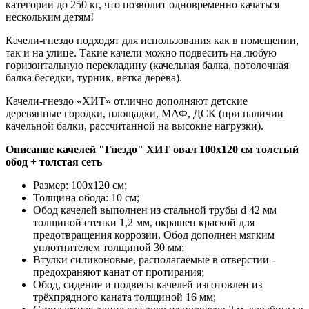
категории до 250 кг, что позволит одновременно качаться
нескольким детям!
Качели-гнездо подходят для использования как в помещении,
так и на улице. Такие качели можно подвесить на любую
горизонтальную перекладину (качельная балка, потолочная
балка беседки, турник, ветка дерева).
Качели-гнездо «ХИТ» отлично дополняют детские
деревянные городки, площадки, МАФ, ДСК (при наличии
качельной балки, рассчитанной на высокие нагрузки).
Описание качелей "Гнездо" ХИТ овал 100x120 см толстый
обод + толстая сеть
Размер: 100x120 см;
Толщина обода: 10 см;
Обод качелей выполнен из стальной трубы d 42 мм
толщиной стенки 1,2 мм, окрашен краской для
предотвращения коррозии. Обод дополнен мягким
уплотнителем толщиной 30 мм;
Втулки силиконовые, располагаемые в отверстии -
предохраняют канат от протирания;
Обод, сидение и подвесы качелей изготовлен из
трёхпрядного каната толщиной 16 мм;