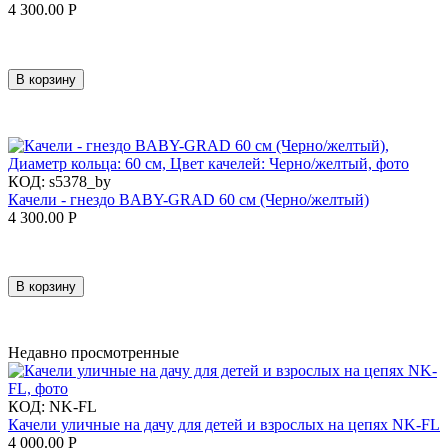
4 300.00
Р
В корзину
КОД:
s5378_by
Качели - гнездо BABY-GRAD 60 см (Черно/желтый)
4 300.00
Р
В корзину
Недавно просмотренные
КОД:
NK-FL
Качели уличные на дачу для детей и взрослых на цепях NK-FL
4 000.00
Р