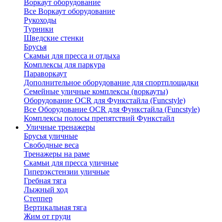
Воркаут оборудование
Все Воркаут оборудование
Рукоходы
Турники
Шведские стенки
Брусья
Скамьи для пресса и отдыха
Комплексы для паркура
Параворкаут
Дополнительное оборудование для спортплощадки
Семейные уличные комплексы (воркауты)
Оборудование OCR для Функстайла (Funcstyle)
Все Оборудование OCR для Функстайла (Funcstyle)
Комплексы полосы препятствий Функстайл
Уличные тренажеры
Брусья уличные
Свободные веса
Тренажеры на раме
Скамьи для пресса уличные
Гиперэкстензии уличные
Гребная тяга
Лыжный ход
Степпер
Вертикальная тяга
Жим от груди