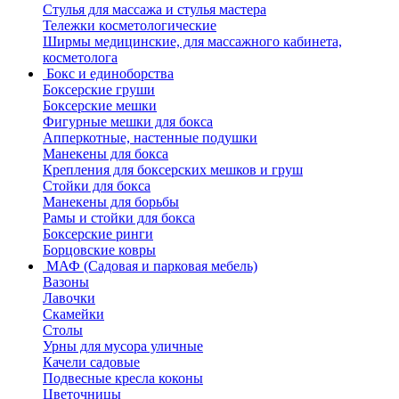
Стулья для массажа и стулья мастера
Тележки косметологические
Ширмы медицинские, для массажного кабинета,
косметолога
Бокс и единоборства
Боксерские груши
Боксерские мешки
Фигурные мешки для бокса
Апперкотные, настенные подушки
Манекены для бокса
Крепления для боксерских мешков и груш
Стойки для бокса
Манекены для борьбы
Рамы и стойки для бокса
Боксерские ринги
Борцовские ковры
МАФ (Садовая и парковая мебель)
Вазоны
Лавочки
Скамейки
Столы
Урны для мусора уличные
Качели садовые
Подвесные кресла коконы
Цветочницы