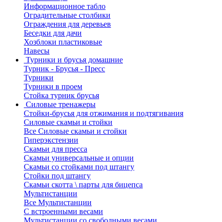
Информационное табло
Оградительные столбики
Ограждения для деревьев
Беседки для дачи
Хозблоки пластиковые
Навесы
Турники и брусья домашние
Турник - Брусья - Пресс
Турники
Турники в проем
Стойка турник брусья
Силовые тренажеры
Стойки-брусья для отжимания и подтягивания
Силовые скамьи и стойки
Все Силовые скамьи и стойки
Гиперэкстензии
Скамьи для пресса
Скамьи универсальные и опции
Скамьи со стойками под штангу
Стойки под штангу
Скамьи скотта \ парты для бицепса
Мультистанции
Все Мультистанции
С встроенными весами
Мультистанции со свободными весами