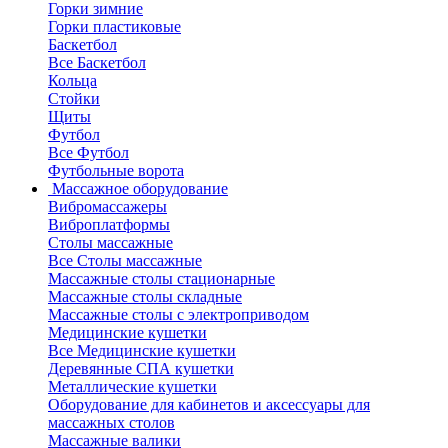
Горки зимние
Горки пластиковые
Баскетбол
Все Баскетбол
Кольца
Стойки
Щиты
Футбол
Все Футбол
Футбольные ворота
Массажное оборудование
Вибромассажеры
Виброплатформы
Столы массажные
Все Столы массажные
Массажные столы стационарные
Массажные столы складные
Массажные столы с электроприводом
Медицинские кушетки
Все Медицинские кушетки
Деревянные СПА кушетки
Металлические кушетки
Оборудование для кабинетов и аксессуары для
массажных столов
Массажные валики