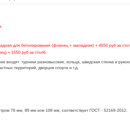
я.
ладная для бетонирования (фланец + закладная) + 4550 руб за сто
ец) + 1550 руб за столб.
е входят: турники разновысокие, кольца, шведская стенка и рукох
стных территорий, дворцов спорта и т.д.
ром 76 мм, 89 мм или 108 мм, соответствует ГОСТ - 52169-2012.