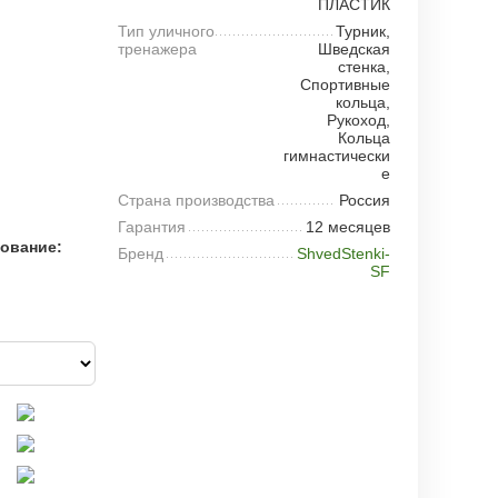
ПЛАСТИК
Тип уличного
Турник,
тренажера
Шведская
стенка,
Спортивные
кольца,
Рукоход,
Кольца
гимнастически
е
Страна производства
Россия
Гарантия
12 месяцев
рование:
Бренд
ShvedStenki-
SF