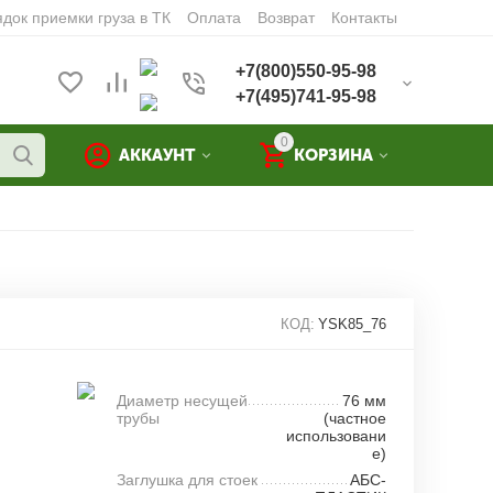
док приемки груза в ТК
Оплата
Возврат
Контакты
+7(800)550-95-98
+7(495)741-95-98
0
АККАУНТ
КОРЗИНА
КОД:
YSK85_76
Диаметр несущей
76 мм
трубы
(частное
использовани
е)
Заглушка для стоек
АБС-