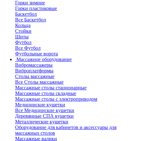
Горки зимние
Горки пластиковые
Баскетбол
Все Баскетбол
Кольца
Стойки
Щиты
Футбол
Все Футбол
Футбольные ворота
Массажное оборудование
Вибромассажеры
Виброплатформы
Столы массажные
Все Столы массажные
Массажные столы стационарные
Массажные столы складные
Массажные столы с электроприводом
Медицинские кушетки
Все Медицинские кушетки
Деревянные СПА кушетки
Металлические кушетки
Оборудование для кабинетов и аксессуары для
массажных столов
Массажные валики