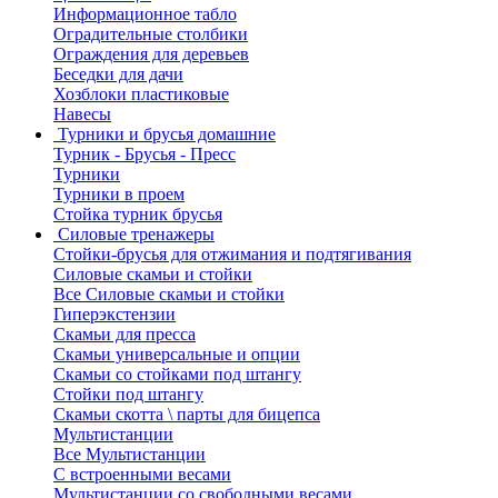
Информационное табло
Оградительные столбики
Ограждения для деревьев
Беседки для дачи
Хозблоки пластиковые
Навесы
Турники и брусья домашние
Турник - Брусья - Пресс
Турники
Турники в проем
Стойка турник брусья
Силовые тренажеры
Стойки-брусья для отжимания и подтягивания
Силовые скамьи и стойки
Все Силовые скамьи и стойки
Гиперэкстензии
Скамьи для пресса
Скамьи универсальные и опции
Скамьи со стойками под штангу
Стойки под штангу
Скамьи скотта \ парты для бицепса
Мультистанции
Все Мультистанции
С встроенными весами
Мультистанции со свободными весами