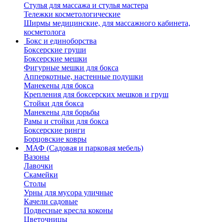
Стулья для массажа и стулья мастера
Тележки косметологические
Ширмы медицинские, для массажного кабинета,
косметолога
Бокс и единоборства
Боксерские груши
Боксерские мешки
Фигурные мешки для бокса
Апперкотные, настенные подушки
Манекены для бокса
Крепления для боксерских мешков и груш
Стойки для бокса
Манекены для борьбы
Рамы и стойки для бокса
Боксерские ринги
Борцовские ковры
МАФ (Садовая и парковая мебель)
Вазоны
Лавочки
Скамейки
Столы
Урны для мусора уличные
Качели садовые
Подвесные кресла коконы
Цветочницы