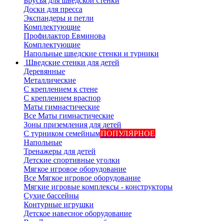
Брусья для шведской стенки
Доски для пресса
Экспандеры и петли
Комплектующие
Профилактор Евминова
Комплектующие
Напольные шведские стенки и турники
Шведские стенки для детей
Деревянные
Металлические
С креплением к стене
С креплением враспор
Маты гимнастические
Все Маты гимнастические
Зоны приземления для детей
С турником семейным
ПОПУЛЯРНОЕ
Напольные
Тренажеры для детей
Детские спортивные уголки
Мягкое игровое оборудование
Все Мягкое игровое оборудование
Мягкие игровые комплексы - конструкторы
Сухие бассейны
Контурные игрушки
Детское навесное оборудование