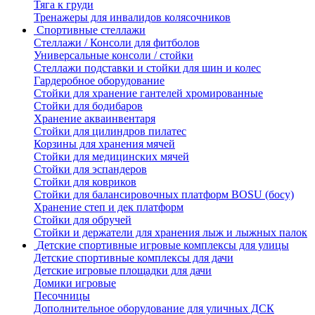
Тяга к груди
Тренажеры для инвалидов колясочников
Спортивные стеллажи
Стеллажи / Консоли для фитболов
Универсальные консоли / стойки
Стеллажи подставки и стойки для шин и колес
Гардеробное оборудование
Стойки для хранение гантелей хромированные
Стойки для бодибаров
Хранение акваинвентаря
Стойки для цилиндров пилатес
Корзины для хранения мячей
Стойки для медицинских мячей
Стойки для эспандеров
Стойки для ковриков
Стойки для балансировочных платформ BOSU (босу)
Хранение степ и дек платформ
Стойки для обручей
Стойки и держатели для хранения лыж и лыжных палок
Детские спортивные игровые комплексы для улицы
Детские спортивные комплексы для дачи
Детские игровые площадки для дачи
Домики игровые
Песочницы
Дополнительное оборудование для уличных ДСК