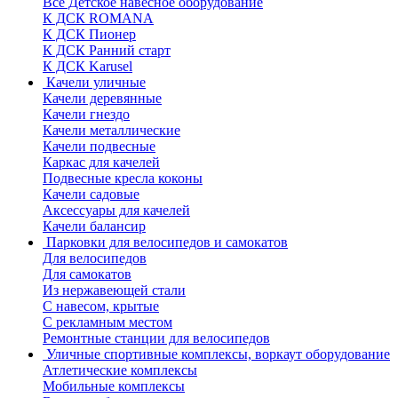
Все Детское навесное оборудование
К ДСК ROMANA
К ДСК Пионер
К ДСК Ранний старт
К ДСК Karusel
Качели уличные
Качели деревянные
Качели гнездо
Качели металлические
Качели подвесные
Каркас для качелей
Подвесные кресла коконы
Качели садовые
Аксессуары для качелей
Качели балансир
Парковки для велосипедов и самокатов
Для велосипедов
Для самокатов
Из нержавеющей стали
С навесом, крытые
С рекламным местом
Ремонтные станции для велосипедов
Уличные спортивные комплексы, воркаут оборудование
Атлетические комплексы
Мобильные комплексы