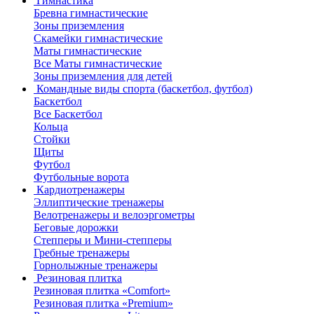
Гимнастика
Бревна гимнастические
Зоны приземления
Скамейки гимнастические
Маты гимнастические
Все Маты гимнастические
Зоны приземления для детей
Командные виды спорта (баскетбол, футбол)
Баскетбол
Все Баскетбол
Кольца
Стойки
Щиты
Футбол
Футбольные ворота
Кардиотренажеры
Эллиптические тренажеры
Велотренажеры и велоэргометры
Беговые дорожки
Степперы и Мини-степперы
Гребные тренажеры
Горнолыжные тренажеры
Резиновая плитка
Резиновая плитка «Comfort»
Резиновая плитка «Premium»