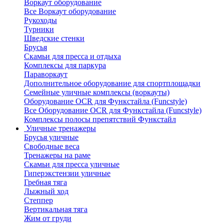
Воркаут оборудование
Все Воркаут оборудование
Рукоходы
Турники
Шведские стенки
Брусья
Скамьи для пресса и отдыха
Комплексы для паркура
Параворкаут
Дополнительное оборудование для спортплощадки
Семейные уличные комплексы (воркауты)
Оборудование OCR для Функстайла (Funcstyle)
Все Оборудование OCR для Функстайла (Funcstyle)
Комплексы полосы препятствий Функстайл
Уличные тренажеры
Брусья уличные
Свободные веса
Тренажеры на раме
Скамьи для пресса уличные
Гиперэкстензии уличные
Гребная тяга
Лыжный ход
Степпер
Вертикальная тяга
Жим от груди