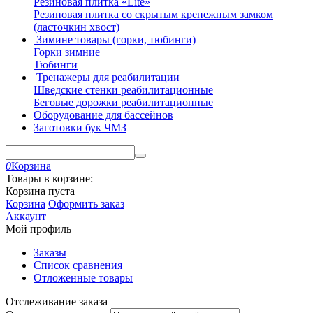
Резиновая плитка «Lite»
Резиновая плитка со скрытым крепежным замком
(ласточкин хвост)
Зимине товары (горки, тюбинги)
Горки зимние
Тюбинги
Тренажеры для реабилитации
Шведские стенки реабилитационные
Беговые дорожки реабилитационные
Оборудование для бассейнов
Заготовки бук ЧМЗ
0
Корзина
Товары в корзине:
Корзина пуста
Корзина
Оформить заказ
Аккаунт
Мой профиль
Заказы
Список сравнения
Отложенные товары
Отслеживание заказа