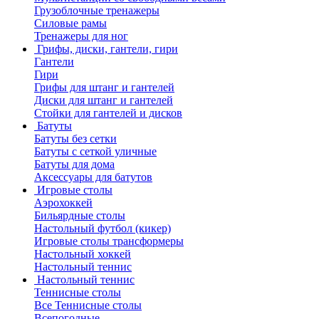
Грузоблочные тренажеры
Силовые рамы
Тренажеры для ног
Грифы, диски, гантели, гири
Гантели
Гири
Грифы для штанг и гантелей
Диски для штанг и гантелей
Стойки для гантелей и дисков
Батуты
Батуты без сетки
Батуты с сеткой уличные
Батуты для дома
Аксессуары для батутов
Игровые столы
Аэрохоккей
Бильярдные столы
Настольный футбол (кикер)
Игровые столы трансформеры
Настольный хоккей
Настольный теннис
Настольный теннис
Теннисные столы
Все Теннисные столы
Всепогодные