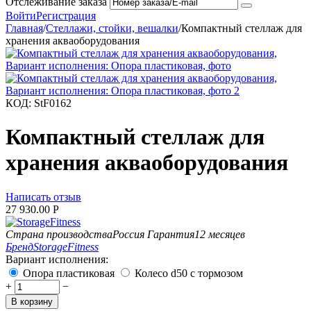
Отслеживание заказа
Войти
Регистрация
Главная
/
Стеллажи, стойки, вешалки
/
Компактный стеллаж для
хранения акваоборудования
КОД:
StF0162
Компактный стеллаж для
хранения акваоборудования
Написать отзыв
27 930.00
Р
Страна производства
Россия
Гарантия
12 месяцев
Бренд
StorageFitness
Вариант исполнения:
Опора пластиковая
Колесо d50 с тормозом
+
−
В корзину