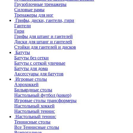
Грузоблочные тренажеры
Силовые рамы
Тренажеры для ног
Грифы, диски, гантели, гири
Гантели
Гири
Грифы для штанг и гантелей
Диски для штанг и гантелей
Стойки для гантелей и дисков
Батуты
Батуты без сетки
Батуты с сеткой уличные
Батуты для дома
Аксессуары для батутов
Игровые столы
Аэрохоккей
Бильярдные столы
Настольный футбол (кикер)
Игровые столы трансформеры
Настольный хоккей
Настольный теннис
Настольный теннис
Теннисные столы
Все Теннисные столы
Всепогодные