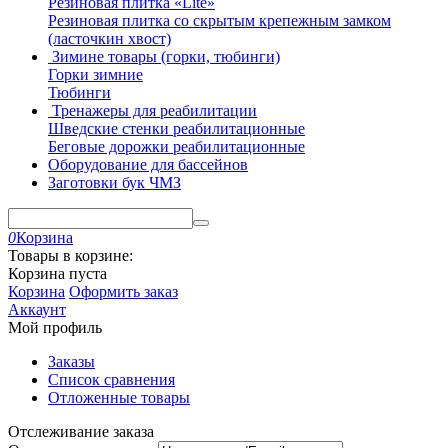
Резиновая плитка «Lite»
Резиновая плитка со скрытым крепежным замком
(ласточкин хвост)
Зимине товары (горки, тюбинги)
Горки зимние
Тюбинги
Тренажеры для реабилитации
Шведские стенки реабилитационные
Беговые дорожки реабилитационные
Оборудование для бассейнов
Заготовки бук ЧМЗ
0
Корзина
Товары в корзине:
Корзина пуста
Корзина
Оформить заказ
Аккаунт
Мой профиль
Заказы
Список сравнения
Отложенные товары
Отслеживание заказа