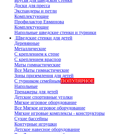
Брусья для шведской стенки
Доски для пресса
Экспандеры и петли
Комплектующие
Профилактор Евминова
Комплектующие
Напольные шведские стенки и турники
Шведские стенки для детей
Деревянные
Металлические
С креплением к стене
С креплением враспор
Маты гимнастические
Все Маты гимнастические
Зоны приземления для детей
С турником семейным
ПОПУЛЯРНОЕ
Напольные
Тренажеры для детей
Детские спортивные уголки
Мягкое игровое оборудование
Все Мягкое игровое оборудование
Мягкие игровые комплексы - конструкторы
Сухие бассейны
Контурные игрушки
Детское навесное оборудование