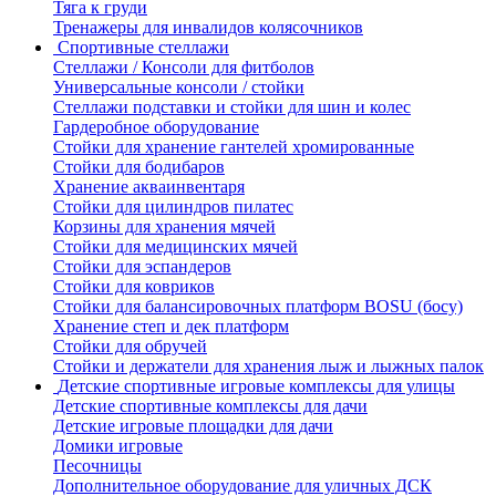
Тяга к груди
Тренажеры для инвалидов колясочников
Спортивные стеллажи
Стеллажи / Консоли для фитболов
Универсальные консоли / стойки
Стеллажи подставки и стойки для шин и колес
Гардеробное оборудование
Стойки для хранение гантелей хромированные
Стойки для бодибаров
Хранение акваинвентаря
Стойки для цилиндров пилатес
Корзины для хранения мячей
Стойки для медицинских мячей
Стойки для эспандеров
Стойки для ковриков
Стойки для балансировочных платформ BOSU (босу)
Хранение степ и дек платформ
Стойки для обручей
Стойки и держатели для хранения лыж и лыжных палок
Детские спортивные игровые комплексы для улицы
Детские спортивные комплексы для дачи
Детские игровые площадки для дачи
Домики игровые
Песочницы
Дополнительное оборудование для уличных ДСК