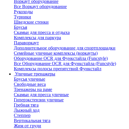
Воркаут оборудование
Все Воркаут оборудование
Рукоходы
Турники
Шведские стенки
Брусья
Скамьи для пресса и отдыха
Комплексы для паркура
Параворкаут
Дополнительное оборудование для спортплощадки
Семейные уличные комплексы (воркауты)
Оборудование OCR для Функстайла (Funcstyle)
Все Оборудование OCR для Функстайла (Funcstyle)
Комплексы полосы препятствий Функстайл
Уличные тренажеры
Брусья уличные
Свободные веса
Тренажеры на раме
Скамьи для пресса уличные
Гиперэкстензии уличные
Гребная тяга
Лыжный ход
Степпер
Вертикальная тяга
Жим от груди