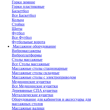
Горки зимние
Горки пластиковые
Баскетбол
Все Баскетбол
Кольца
Стойки
Щиты
Футбол
Все Футбол
Футбольные ворота
Массажное оборудование
Вибромассажеры
Виброплатформы
Столы массажные
Все Столы массажные
Массажные столы стационарные
Массажные столы складные
Массажные столы с электроприводом
Медицинские кушетки
Все Медицинские кушетки
Деревянные СПА кушетки
Металлические кушетки
Оборудование для кабинетов и аксессуары для
массажных столов
Массажные валики