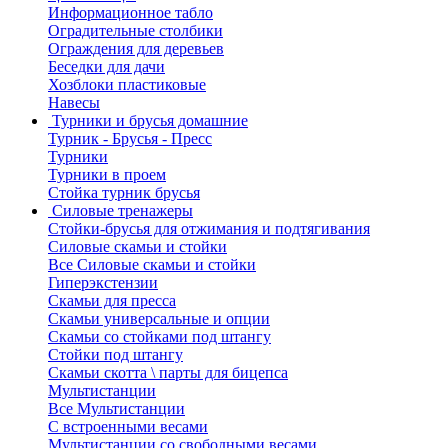
Информационное табло
Оградительные столбики
Ограждения для деревьев
Беседки для дачи
Хозблоки пластиковые
Навесы
Турники и брусья домашние
Турник - Брусья - Пресс
Турники
Турники в проем
Стойка турник брусья
Силовые тренажеры
Стойки-брусья для отжимания и подтягивания
Силовые скамьи и стойки
Все Силовые скамьи и стойки
Гиперэкстензии
Скамьи для пресса
Скамьи универсальные и опции
Скамьи со стойками под штангу
Стойки под штангу
Скамьи скотта \ парты для бицепса
Мультистанции
Все Мультистанции
С встроенными весами
Мультистанции со свободными весами