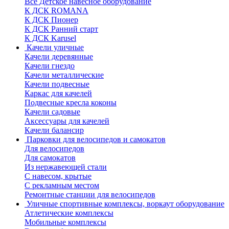
Все Детское навесное оборудование
К ДСК ROMANA
К ДСК Пионер
К ДСК Ранний старт
К ДСК Karusel
Качели уличные
Качели деревянные
Качели гнездо
Качели металлические
Качели подвесные
Каркас для качелей
Подвесные кресла коконы
Качели садовые
Аксессуары для качелей
Качели балансир
Парковки для велосипедов и самокатов
Для велосипедов
Для самокатов
Из нержавеющей стали
С навесом, крытые
С рекламным местом
Ремонтные станции для велосипедов
Уличные спортивные комплексы, воркаут оборудование
Атлетические комплексы
Мобильные комплексы