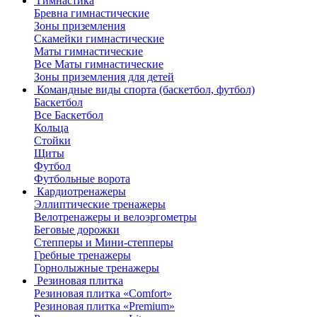
Гимнастика
Бревна гимнастические
Зоны приземления
Скамейки гимнастические
Маты гимнастические
Все Маты гимнастические
Зоны приземления для детей
Командные виды спорта (баскетбол, футбол)
Баскетбол
Все Баскетбол
Кольца
Стойки
Щиты
Футбол
Футбольные ворота
Кардиотренажеры
Эллиптические тренажеры
Велотренажеры и велоэргометры
Беговые дорожки
Степперы и Мини-степперы
Гребные тренажеры
Горнолыжные тренажеры
Резиновая плитка
Резиновая плитка «Comfort»
Резиновая плитка «Premium»