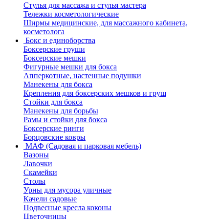
Стулья для массажа и стулья мастера
Тележки косметологические
Ширмы медицинские, для массажного кабинета,
косметолога
Бокс и единоборства
Боксерские груши
Боксерские мешки
Фигурные мешки для бокса
Апперкотные, настенные подушки
Манекены для бокса
Крепления для боксерских мешков и груш
Стойки для бокса
Манекены для борьбы
Рамы и стойки для бокса
Боксерские ринги
Борцовские ковры
МАФ (Садовая и парковая мебель)
Вазоны
Лавочки
Скамейки
Столы
Урны для мусора уличные
Качели садовые
Подвесные кресла коконы
Цветочницы