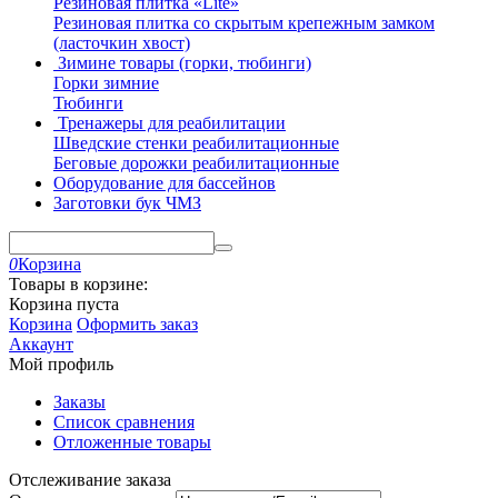
Резиновая плитка «Lite»
Резиновая плитка со скрытым крепежным замком
(ласточкин хвост)
Зимине товары (горки, тюбинги)
Горки зимние
Тюбинги
Тренажеры для реабилитации
Шведские стенки реабилитационные
Беговые дорожки реабилитационные
Оборудование для бассейнов
Заготовки бук ЧМЗ
0
Корзина
Товары в корзине:
Корзина пуста
Корзина
Оформить заказ
Аккаунт
Мой профиль
Заказы
Список сравнения
Отложенные товары
Отслеживание заказа