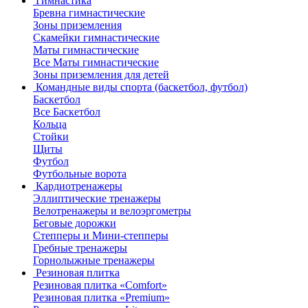
Гимнастика
Бревна гимнастические
Зоны приземления
Скамейки гимнастические
Маты гимнастические
Все Маты гимнастические
Зоны приземления для детей
Командные виды спорта (баскетбол, футбол)
Баскетбол
Все Баскетбол
Кольца
Стойки
Щиты
Футбол
Футбольные ворота
Кардиотренажеры
Эллиптические тренажеры
Велотренажеры и велоэргометры
Беговые дорожки
Степперы и Мини-степперы
Гребные тренажеры
Горнолыжные тренажеры
Резиновая плитка
Резиновая плитка «Comfort»
Резиновая плитка «Premium»