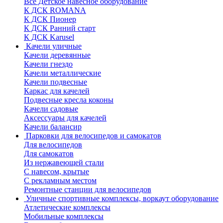
Все Детское навесное оборудование
К ДСК ROMANA
К ДСК Пионер
К ДСК Ранний старт
К ДСК Karusel
Качели уличные
Качели деревянные
Качели гнездо
Качели металлические
Качели подвесные
Каркас для качелей
Подвесные кресла коконы
Качели садовые
Аксессуары для качелей
Качели балансир
Парковки для велосипедов и самокатов
Для велосипедов
Для самокатов
Из нержавеющей стали
С навесом, крытые
С рекламным местом
Ремонтные станции для велосипедов
Уличные спортивные комплексы, воркаут оборудование
Атлетические комплексы
Мобильные комплексы