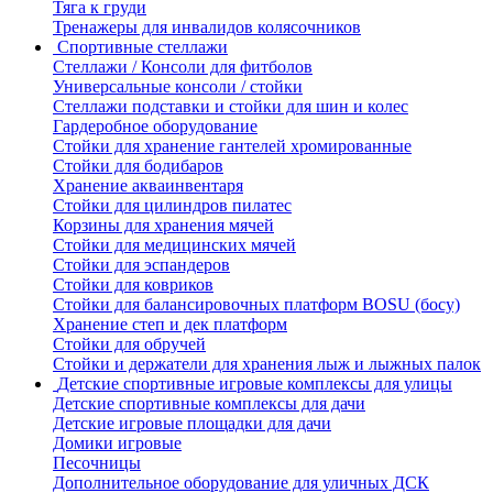
Тяга к груди
Тренажеры для инвалидов колясочников
Спортивные стеллажи
Стеллажи / Консоли для фитболов
Универсальные консоли / стойки
Стеллажи подставки и стойки для шин и колес
Гардеробное оборудование
Стойки для хранение гантелей хромированные
Стойки для бодибаров
Хранение акваинвентаря
Стойки для цилиндров пилатес
Корзины для хранения мячей
Стойки для медицинских мячей
Стойки для эспандеров
Стойки для ковриков
Стойки для балансировочных платформ BOSU (босу)
Хранение степ и дек платформ
Стойки для обручей
Стойки и держатели для хранения лыж и лыжных палок
Детские спортивные игровые комплексы для улицы
Детские спортивные комплексы для дачи
Детские игровые площадки для дачи
Домики игровые
Песочницы
Дополнительное оборудование для уличных ДСК