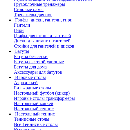
Грузоблочные тренажеры
Силовые рамы
Тренажеры для ног
Грифы, диски, гантели, гири
Гантели
Гири
Грифы для штанг и гантелей
Диски для штанг и гантелей
Стойки для гантелей и дисков
Батуты
Батуты без сетки
Батуты с сеткой уличные
Батуты для дома
Аксессуары для батутов
Игровые столы
Аэрохоккей
Бильярдные столы
Настольный футбол (кикер)
Игровые столы трансформеры
Настольный хоккей
Настольный теннис
Настольный теннис
Теннисные столы
Все Теннисные столы
Всепогодные