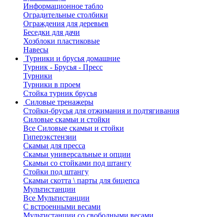
Информационное табло
Оградительные столбики
Ограждения для деревьев
Беседки для дачи
Хозблоки пластиковые
Навесы
Турники и брусья домашние
Турник - Брусья - Пресс
Турники
Турники в проем
Стойка турник брусья
Силовые тренажеры
Стойки-брусья для отжимания и подтягивания
Силовые скамьи и стойки
Все Силовые скамьи и стойки
Гиперэкстензии
Скамьи для пресса
Скамьи универсальные и опции
Скамьи со стойками под штангу
Стойки под штангу
Скамьи скотта \ парты для бицепса
Мультистанции
Все Мультистанции
С встроенными весами
Мультистанции со свободными весами