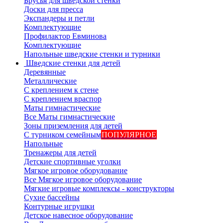
Брусья для шведской стенки
Доски для пресса
Экспандеры и петли
Комплектующие
Профилактор Евминова
Комплектующие
Напольные шведские стенки и турники
Шведские стенки для детей
Деревянные
Металлические
С креплением к стене
С креплением враспор
Маты гимнастические
Все Маты гимнастические
Зоны приземления для детей
С турником семейным
ПОПУЛЯРНОЕ
Напольные
Тренажеры для детей
Детские спортивные уголки
Мягкое игровое оборудование
Все Мягкое игровое оборудование
Мягкие игровые комплексы - конструкторы
Сухие бассейны
Контурные игрушки
Детское навесное оборудование