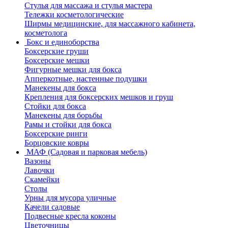
Стулья для массажа и стулья мастера
Тележки косметологические
Ширмы медицинские, для массажного кабинета,
косметолога
Бокс и единоборства
Боксерские груши
Боксерские мешки
Фигурные мешки для бокса
Апперкотные, настенные подушки
Манекены для бокса
Крепления для боксерских мешков и груш
Стойки для бокса
Манекены для борьбы
Рамы и стойки для бокса
Боксерские ринги
Борцовские ковры
МАФ (Садовая и парковая мебель)
Вазоны
Лавочки
Скамейки
Столы
Урны для мусора уличные
Качели садовые
Подвесные кресла коконы
Цветочницы