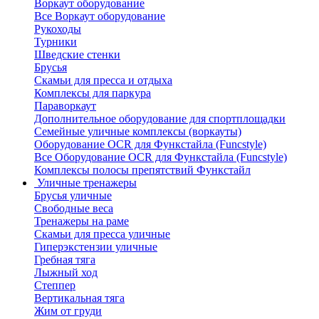
Воркаут оборудование
Все Воркаут оборудование
Рукоходы
Турники
Шведские стенки
Брусья
Скамьи для пресса и отдыха
Комплексы для паркура
Параворкаут
Дополнительное оборудование для спортплощадки
Семейные уличные комплексы (воркауты)
Оборудование OCR для Функстайла (Funcstyle)
Все Оборудование OCR для Функстайла (Funcstyle)
Комплексы полосы препятствий Функстайл
Уличные тренажеры
Брусья уличные
Свободные веса
Тренажеры на раме
Скамьи для пресса уличные
Гиперэкстензии уличные
Гребная тяга
Лыжный ход
Степпер
Вертикальная тяга
Жим от груди