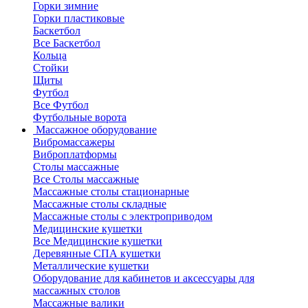
Горки зимние
Горки пластиковые
Баскетбол
Все Баскетбол
Кольца
Стойки
Щиты
Футбол
Все Футбол
Футбольные ворота
Массажное оборудование
Вибромассажеры
Виброплатформы
Столы массажные
Все Столы массажные
Массажные столы стационарные
Массажные столы складные
Массажные столы с электроприводом
Медицинские кушетки
Все Медицинские кушетки
Деревянные СПА кушетки
Металлические кушетки
Оборудование для кабинетов и аксессуары для
массажных столов
Массажные валики