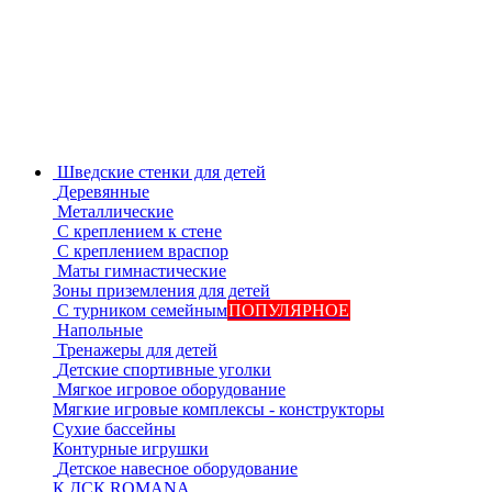
Шведские стенки для детей
Деревянные
Металлические
С креплением к стене
С креплением враспор
Маты гимнастические
Зоны приземления для детей
С турником семейным
ПОПУЛЯРНОЕ
Напольные
Тренажеры для детей
Детские спортивные уголки
Мягкое игровое оборудование
Мягкие игровые комплексы - конструкторы
Сухие бассейны
Контурные игрушки
Детское навесное оборудование
К ДСК ROMANA