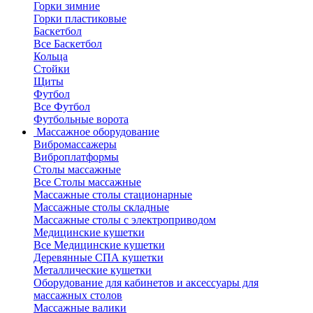
Горки зимние
Горки пластиковые
Баскетбол
Все Баскетбол
Кольца
Стойки
Щиты
Футбол
Все Футбол
Футбольные ворота
Массажное оборудование
Вибромассажеры
Виброплатформы
Столы массажные
Все Столы массажные
Массажные столы стационарные
Массажные столы складные
Массажные столы с электроприводом
Медицинские кушетки
Все Медицинские кушетки
Деревянные СПА кушетки
Металлические кушетки
Оборудование для кабинетов и аксессуары для
массажных столов
Массажные валики