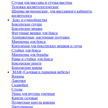
Стулья для массажа и стулья мастера
Тележки косметологические
Ширмы медицинские, для массажного кабинета,
косметолога
Бокс и единоборства
Боксерские груши
Боксерские мешки
Фигурные мешки для бокса
Апперкотные, настенные подушки
Манекены для бокса
Крепления для боксерских мешков и груш
Стойки для бокса
Манекены для борьбы
Рамы и стойки для бокса
Боксерские ринги
Борцовские ковры
МАФ (Садовая и парковая мебель)
Вазоны
Лавочки
Скамейки
Столы
Урны для мусора уличные
Качели садовые
Подвесные кресла коконы
Цветочницы