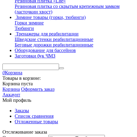
Резиновая плитка «Lite»
Резиновая плитка со скрытым крепежным замком
(ласточкин хвост)
Зимине товары (горки, тюбинги)
Горки зимние
Тюбинги
Тренажеры для реабилитации
Шведские стенки реабилитационные
Беговые дорожки реабилитационные
Оборудование для бассейнов
Заготовки бук ЧМЗ
0
Корзина
Товары в корзине:
Корзина пуста
Корзина
Оформить заказ
Аккаунт
Мой профиль
Заказы
Список сравнения
Отложенные товары
Отслеживание заказа