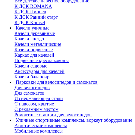
Все Детское навесное оборудование
К ДСК ROMANA
К ДСК Пионер
К ДСК Ранний старт
К ДСК Karusel
Качели уличные
Качели деревянные
Качели гнездо
Качели металлические
Качели подвесные
Каркас для качелей
Подвесные кресла коконы
Качели садовые
Аксессуары для качелей
Качели балансир
Парковки для велосипедов и самокатов
Для велосипедов
Для самокатов
Из нержавеющей стали
С навесом, крытые
С рекламным местом
Ремонтные станции для велосипедов
Уличные спортивные комплексы, воркаут оборудование
Атлетические комплексы
Мобильные комплексы