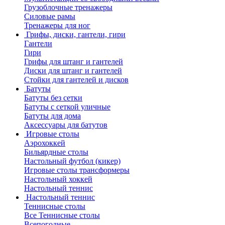
Грузоблочные тренажеры
Силовые рамы
Тренажеры для ног
Грифы, диски, гантели, гири
Гантели
Гири
Грифы для штанг и гантелей
Диски для штанг и гантелей
Стойки для гантелей и дисков
Батуты
Батуты без сетки
Батуты с сеткой уличные
Батуты для дома
Аксессуары для батутов
Игровые столы
Аэрохоккей
Бильярдные столы
Настольный футбол (кикер)
Игровые столы трансформеры
Настольный хоккей
Настольный теннис
Настольный теннис
Теннисные столы
Все Теннисные столы
Всепогодные