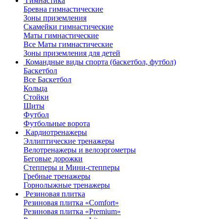
Гимнастика
Бревна гимнастические
Зоны приземления
Скамейки гимнастические
Маты гимнастические
Все Маты гимнастические
Зоны приземления для детей
Командные виды спорта (баскетбол, футбол)
Баскетбол
Все Баскетбол
Кольца
Стойки
Щиты
Футбол
Футбольные ворота
Кардиотренажеры
Эллиптические тренажеры
Велотренажеры и велоэргометры
Беговые дорожки
Степперы и Мини-степперы
Гребные тренажеры
Горнолыжные тренажеры
Резиновая плитка
Резиновая плитка «Comfort»
Резиновая плитка «Premium»