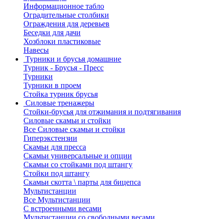
Информационное табло
Оградительные столбики
Ограждения для деревьев
Беседки для дачи
Хозблоки пластиковые
Навесы
Турники и брусья домашние
Турник - Брусья - Пресс
Турники
Турники в проем
Стойка турник брусья
Силовые тренажеры
Стойки-брусья для отжимания и подтягивания
Силовые скамьи и стойки
Все Силовые скамьи и стойки
Гиперэкстензии
Скамьи для пресса
Скамьи универсальные и опции
Скамьи со стойками под штангу
Стойки под штангу
Скамьи скотта \ парты для бицепса
Мультистанции
Все Мультистанции
С встроенными весами
Мультистанции со свободными весами