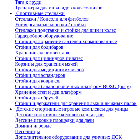
Тяга к груди
Тренажеры для инвалидов колясочников
Спортивные стеллажи
Стеллажи / Консоли для фитболов
Универсальные консоли / стойки
Стеллажи подставки и стойки для шин и колес
Гардеробное оборудование
Стойки для хранение гантелей хромированные
Стойки для бодибаров
Хранение акваинвентаря
Стойки для цилиндров пилатес
Корзины для хранения мячей
Стойки для медицинских мячей
Стойки для эспандеров
Стойки для ковриков
Стойки для балансировочных платформ BOSU (босу)
Хранение степ и дек платформ
Стойки для обручей
Стойки и держатели для хранения лыж и лыжных палок
Детские спортивные игровые комплексы для улицы
Детские спортивные комплексы для дачи
Детские игровые площадки для дачи
Домики игровые
Песочницы
Дополнительное оборудование для уличных ДСК