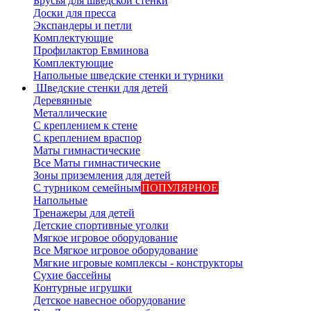
Брусья для шведской стенки
Доски для пресса
Экспандеры и петли
Комплектующие
Профилактор Евминова
Комплектующие
Напольные шведские стенки и турники
Шведские стенки для детей
Деревянные
Металлические
С креплением к стене
С креплением враспор
Маты гимнастические
Все Маты гимнастические
Зоны приземления для детей
С турником семейным
ПОПУЛЯРНОЕ
Напольные
Тренажеры для детей
Детские спортивные уголки
Мягкое игровое оборудование
Все Мягкое игровое оборудование
Мягкие игровые комплексы - конструкторы
Сухие бассейны
Контурные игрушки
Детское навесное оборудование