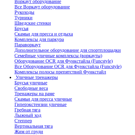
Воркаут оборудование
Все Воркаут оборудование
Рукоходы
Турники
Шведские стенки
Брусья
Скамьи для пресса и отдыха
Комплексы для паркура
Параворкаут
Дополнительное оборудование для спортплощадки
Семейные уличные комплексы (воркауты)
Оборудование OCR для Функстайла (Funcstyle)
Все Оборудование OCR для Функстайла (Funcstyle)
Комплексы полосы препятствий Функстайл
Уличные тренажеры
Брусья уличные
Свободные веса
Тренажеры на раме
Скамьи для пресса уличные
Гиперэкстензии уличные
Гребная тяга
Лыжный ход
Степпер
Вертикальная тяга
Жим от груди